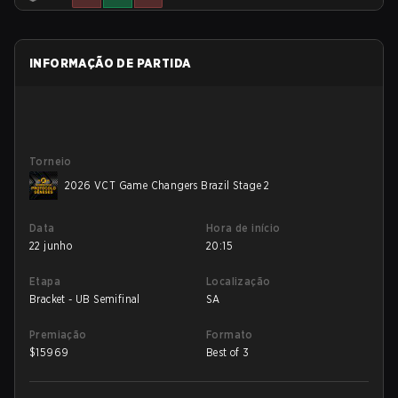
INFORMAÇÃO DE PARTIDA
Torneio
2026 VCT Game Changers Brazil Stage 2
Data
Hora de início
22 junho
20:15
Etapa
Localização
Bracket - UB Semifinal
SA
Premiação
Formato
$
15969
Best of 3