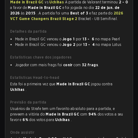
Made in Brazil GC
vs
Uchihas
A partida de Valorant terminou
2 - 0
a favor de
Made in Brazil GC
e foi jogada no dia
22 de jun. de
2026
às
20:15
. A partida foi uma
Best of 3
e faz parte do
2026
VCT Game Changers Brazil Stage 2
Bracket - UB Semifinal.
Detalhes da partida
Made in Brazil GC venceu o
Jogo 1
por
13 - 6
no mapa Pearl
Made in Brazil GC venceu o
Jogo 2
por
13 - 4
no mapa Lotus
Estatísticas chave dos jogadores
Jogador com mais frags foi
conir
com
32 frags
.
Estatísticas Head-to-head
Esta foi a primeira vez que
Made in Brazil GC
jogou contra
Uchihas
.
Previsão da partida
Usuários da Strafe tem um favorito absoluto para a partida, e
preveem a vitória do
Made in Brazil GC
com
94%
dos votos a seu
favor e
6%
dos votos para
Uchihas
.
Onde assistir