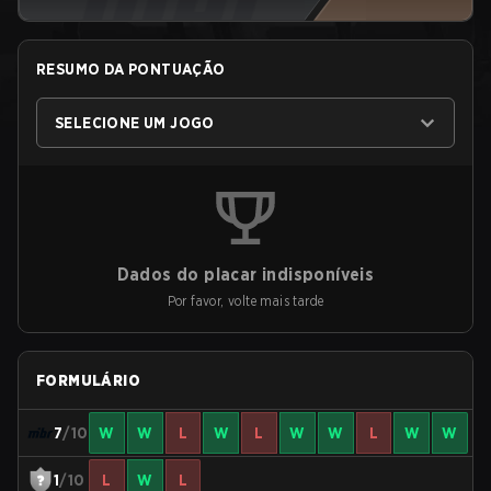
RESUMO DA PONTUAÇÃO
SELECIONE UM JOGO
Dados do placar indisponíveis
Por favor, volte mais tarde
FORMULÁRIO
7
/10
W
W
L
W
L
W
W
L
W
W
1
/10
L
W
L