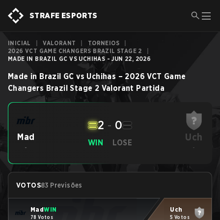
STRAFE ESPORTS
INICIAL
|
VALORANT
|
TORNEIOS
|
2026 VCT GAME CHANGERS BRAZIL STAGE 2
|
MADE IN BRAZIL GC VS UCHIHAS - JUN 22, 2026
Made in Brazil GC
vs
Uchihas
–
2026 VCT Game
Changers Brazil Stage 2
Valorant
Partida
2
-
0
Uch
Mad
WIN
LOSE
-
-
VOTOS
83 Previsões
Mad
WIN
Uch
78 Votos
5 Votos