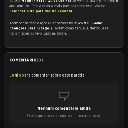
Assista
Made in Brazil GC vs Uchihas
ao vivo na strafe.com, Twitch
and Youtube. Para assistir a mais partidas como esta, visite o
Calendário de partidas de Valorant
.
Acompanhe toda a ação que acontece no
2026 VCT Game
Changers Brazil Stage 2
, assim como as VODs, destaques e
transmissões ao vivo, tudo na Strafe.
COMENTÁRIO
(
0
)
Login
para comentar sobre esta partida
Nenhum comentário ainda
Faça login e seja o primeiro a iniciar a conversa!