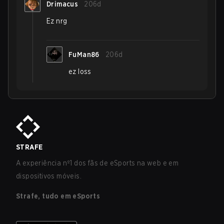
Drimacus
206d
Ez nrg
FuMan86
206d
ez loss
STRAFE
A experiência nº1 dos fãs de eSports na web e em
dispositivos móveis.
Strafe, tudo em eSports