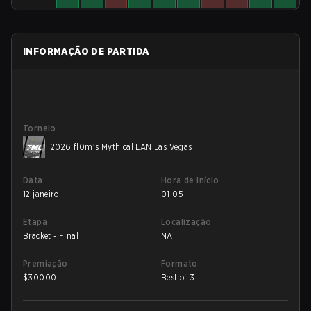
INFORMAÇÃO DE PARTIDA
Torneio
2026 fl0m's Mythical LAN Las Vegas
Data
Hora de início
12 janeiro
01:05
Etapa
Localização
Bracket - Final
NA
Premiação
Formato
$
30000
Best of 3