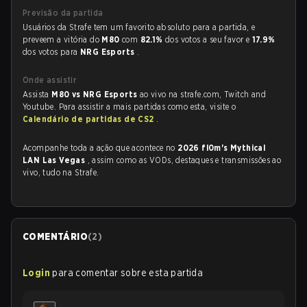
Previsão da partida
Usuários da Strafe tem um favorito absoluto para a partida, e
preveem a vitória do
M80
com
82.1%
dos votos a seu favor e
17.9%
dos votos para
NRG Esports
.
Onde assistir
Assista
M80 vs NRG Esports
ao vivo na strafe.com, Twitch and
Youtube. Para assistir a mais partidas como esta, visite o
Calendário de partidas de CS2
.
Acompanhe toda a ação que acontece no
2026 fl0m's Mythical
LAN Las Vegas
, assim como as VODs, destaques e transmissões ao
vivo, tudo na Strafe.
COMENTÁRIO
(
2
)
Login
para comentar sobre esta partida