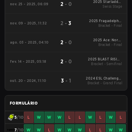
2025 Starladder
2
-
0
nov. 25 - 2025, 06:09
Budapest Major
Swiss Stage
2025 Fragadelphia
2
-
3
nov. 09 - 2025, 11:32
Ultra Mega Jersey
Bracket - Final
2025 Ace: North
2
-
0
ago. 03 - 2025, 04:10
American Masters Fall
Bracket - Final
2025 BLAST RISING
2
-
0
fev. 14 - 2025, 05:18
North America Spring
Bracket - Semifinal
2024 ESL Challenger
3
-
1
out. 20 - 2024, 11:10
Bracket - Grand Final
League Season 48:
North America
FORMULÁRIO
5
/10
L
W
W
W
L
L
W
L
W
L
7
/10
W
W
L
W
W
W
L
L
W
W