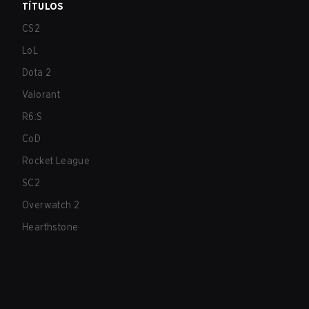
TÍTULOS
CS2
LoL
Dota 2
Valorant
R6:S
CoD
Rocket League
SC2
Overwatch 2
Hearthstone