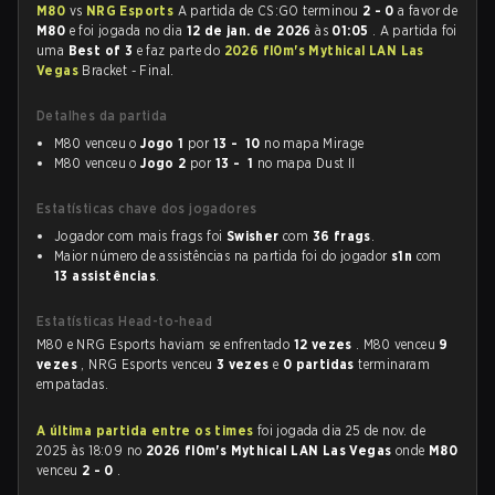
M80
vs
NRG Esports
A partida de CS:GO terminou
2 - 0
a favor de
M80
e foi jogada no dia
12 de jan. de 2026
às
01:05
. A partida foi
uma
Best of 3
e faz parte do
2026 fl0m's Mythical LAN Las
Vegas
Bracket - Final.
Detalhes da partida
M80 venceu o
Jogo 1
por
13 - 10
no mapa Mirage
M80 venceu o
Jogo 2
por
13 - 1
no mapa Dust II
Estatísticas chave dos jogadores
Jogador com mais frags foi
Swisher
com
36 frags
.
Maior número de assistências na partida foi do jogador
s1n
com
13 assistências
.
Estatísticas Head-to-head
M80 e NRG Esports haviam se enfrentado
12 vezes
. M80 venceu
9
vezes
, NRG Esports venceu
3 vezes
e
0 partidas
terminaram
empatadas.
A última partida entre os times
foi jogada dia 25 de nov. de
2025 às 18:09 no
2026 fl0m's Mythical LAN Las Vegas
onde
M80
venceu
2 - 0
.