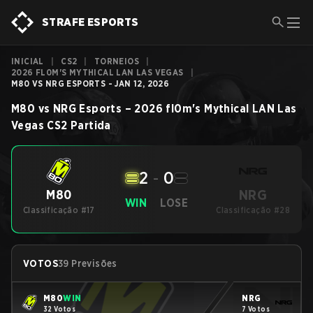
STRAFE ESPORTS
INICIAL
|
CS2
|
TORNEIOS
|
2026 FL0M'S MYTHICAL LAN LAS VEGAS
|
M80 VS NRG ESPORTS - JAN 12, 2026
M80
vs
NRG Esports
–
2026 fl0m's Mythical LAN Las
Vegas
CS2
Partida
2
-
0
NRG
M80
WIN
LOSE
Classificação #17
Classificação #28
VOTOS
39 Previsões
M80
WIN
NRG
32 Votos
7 Votos