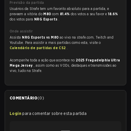
Previsão da partida
Usuários da Strafe tem um favorito absoluto para a partida, e
preveem a vitória do
M80
com
81.4%
dos votos a seu favor e
18.6%
dos votos para
NRG Esports
.
Onde assistir
Assista
NRG Esports vs M80
ao vivo na strafe.com, Twitch and
Youtube. Para assistir a mais partidas como esta, visite o
Calendário de partidas de CS2
.
Acompanhe toda a ação que acontece no
2025 Fragadelphia Ultra
Mega Jersey
, assim como as VODs, destaques e transmissões ao
vivo, tudo na Strafe.
COMENTÁRIO
(
0
)
Login
para comentar sobre esta partida