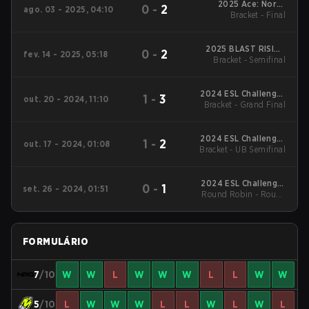
2025 Ace: North
0
-
2
ago. 03 - 2025, 04:10
American Masters Fall
Bracket - Final
2025 BLAST RISING
0
-
2
fev. 14 - 2025, 05:18
North America Spring
Bracket - Semifinal
2024 ESL Challenger
1
-
3
out. 20 - 2024, 11:10
Bracket - Grand Final
League Season 48:
North America
2024 ESL Challenger
1
-
2
out. 17 - 2024, 01:08
Bracket - UB Semifinal
League Season 48:
North America
2024 ESL Challenger
0
-
1
set. 26 - 2024, 01:51
Round Robin - Round
League Season 48:
North America
Robin
FORMULÁRIO
7
/10
W
W
L
W
W
W
L
L
W
W
5
/10
L
W
W
W
L
L
W
L
W
L