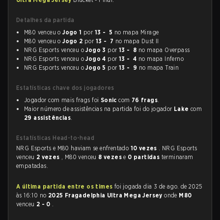
Detalhes da partida
M80 venceu o
Jogo 1
por
13 - 5
no mapa Mirage
M80 venceu o
Jogo 2
por
13 - 7
no mapa Dust II
NRG Esports venceu o
Jogo 3
por
13 - 8
no mapa Overpass
NRG Esports venceu o
Jogo 4
por
13 - 4
no mapa Inferno
NRG Esports venceu o
Jogo 5
por
13 - 9
no mapa Train
Estatísticas chave dos jogadores
Jogador com mais frags foi
Sonic
com
76 frags
.
Maior número de assistências na partida foi do jogador
Lake
com
29 assistências
.
Estatísticas Head-to-head
NRG Esports e M80 haviam se enfrentado
10 vezes
. NRG Esports
venceu
2 vezes
, M80 venceu
8 vezes
e
0 partidas
terminaram
empatadas.
A última partida entre os times
foi jogada dia 3 de ago. de 2025
às 16:10 no
2025 Fragadelphia Ultra Mega Jersey
onde
M80
venceu
2 - 0
.