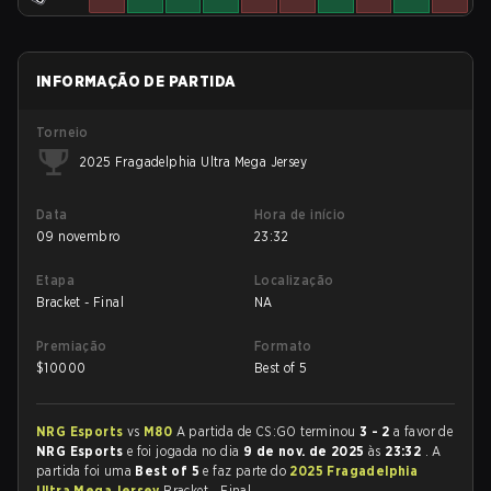
INFORMAÇÃO DE PARTIDA
Torneio
2025 Fragadelphia Ultra Mega Jersey
Data
Hora de início
09 novembro
23:32
Etapa
Localização
Bracket - Final
NA
Premiação
Formato
$
10000
Best of 5
NRG Esports
vs
M80
A partida de CS:GO terminou
3 - 2
a favor de
NRG Esports
e foi jogada no dia
9 de nov. de 2025
às
23:32
. A
partida foi uma
Best of 5
e faz parte do
2025 Fragadelphia
Ultra Mega Jersey
Bracket - Final.