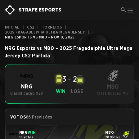
STRAFE ESPORTS
INICIAL
|
CS2
|
TORNEIOS
|
2025 FRAGADELPHIA ULTRA MEGA JERSEY
|
NRG ESPORTS VS M80 - NOV 9, 2025
NRG Esports
vs
M80
–
2025 Fragadelphia Ultra Mega
Jersey
CS2
Partida
3
-
2
M80
NRG
WIN
LOSE
Classificação #28
Classificação #17
VOTOS
86 Previsões
NRG
WIN
M80
16 Votos
70 Votos