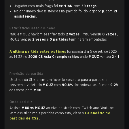
Jogador com mais frags foi
xertioN
com
59 frags
.
Maior número de assistências na partida foi do jogador
jL
com
21
assistências
.
Estatísticas Head-to-head
M80 e MOUZ haviam se enfrentado
2 vezes
. M80 venceu
0 vezes
,
MOUZ venceu
2 vezes
e
0 partidas
terminaram empatadas.
A última partida entre os times
foi jogada dia 5 de set. de 2025
às 14:32 no
2026 CS Asia Championships
onde
MOUZ
venceu
2 - 1
.
Previsão da partida
Usuários da Strafe tem um favorito absoluto para a partida, e
preveem a vitória do
MOUZ
com
90.8%
dos votos a seu favor e
9.2%
dos votos para
M80
.
Onde assistir
Assista
M80 vs MOUZ
ao vivo na strafe.com, Twitch and Youtube.
Para assistir a mais partidas como esta, visite o
Calendário de
partidas de CS2
.