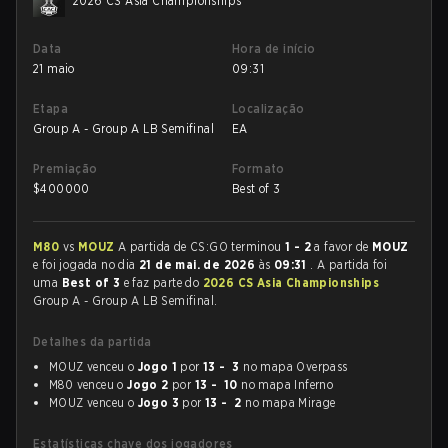
2026 CS Asia Championships
Data
Hora de início
21 maio
09:31
Etapa
Localização
Group A - Group A LB Semifinal
EA
Premiação
Formato
$
400000
Best of 3
M80
vs
MOUZ
A partida de CS:GO terminou
1 - 2
a favor de
MOUZ
e foi jogada no dia
21 de mai. de 2026
às
09:31
. A partida foi
uma
Best of 3
e faz parte do
2026 CS Asia Championships
Group A - Group A LB Semifinal.
Detalhes da partida
MOUZ venceu o
Jogo 1
por
13 - 3
no mapa Overpass
M80 venceu o
Jogo 2
por
13 - 10
no mapa Inferno
MOUZ venceu o
Jogo 3
por
13 - 2
no mapa Mirage
Estatísticas chave dos jogadores