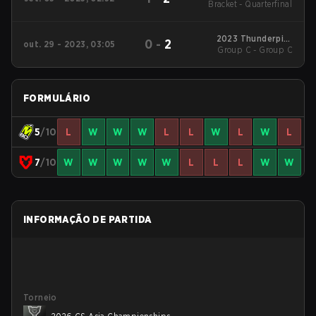
Bracket - Quarterfinal
2023 Thunderpick
0
-
2
out. 29 - 2023, 03:05
World Championship
Group C - Group C
FORMULÁRIO
5
/10
L
W
W
W
L
L
W
L
W
L
7
/10
W
W
W
W
W
L
L
L
W
W
INFORMAÇÃO DE PARTIDA
Torneio