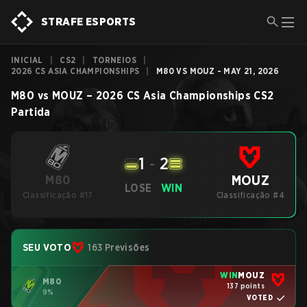
STRAFE ESPORTS
INICIAL
|
CS2
|
TORNEIOS
|
2026 CS ASIA CHAMPIONSHIPS
|
M80 VS MOUZ - MAY 21, 2026
M80
vs
MOUZ
–
2026 CS Asia Championships
CS2
Partida
1
-
2
MOUZ
M80
LOSE
WIN
Classificação #17
Classificação #4
SEU VOTO
163 Previsões
WIN
MOUZ
M80
137 points
9%
VOTED