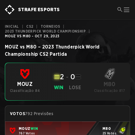
STRAFE ESPORTS
INICIAL
|
CS2
|
TORNEIOS
|
2023 THUNDERPICK WORLD CHAMPIONSHIP
|
MOUZ VS M80 - OCT 29, 2023
MOUZ
vs
M80
–
2023 Thunderpick World
Championship
CS2
Partida
2
-
0
M80
MOUZ
WIN
LOSE
Classificação #4
Classificação #17
VOTOS
792 Previsões
MOUZ
WIN
M80
767 Votos
25 Votos