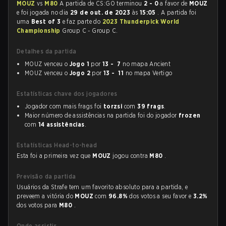
MOUZ
vs
M80
A partida de CS:GO terminou
2 - 0
a favor de
MOUZ
e foi jogada no dia
29 de out. de 2023
às
15:05
. A partida foi
uma
Best of 3
e faz parte do
2023 Thunderpick World
Championship
Group C - Group C.
Detalhes da partida
MOUZ venceu o
Jogo 1
por
13 - 7
no mapa Ancient
MOUZ venceu o
Jogo 2
por
13 - 11
no mapa Vertigo
Estatísticas chave dos jogadores
Jogador com mais frags foi
torzsi
com
39 frags
.
Maior número de assistências na partida foi do jogador
frozen
com
14 assistências
.
Estatísticas Head-to-head
Esta foi a primeira vez que
MOUZ
jogou contra
M80
.
Previsão da partida
Usuários da Strafe tem um favorito absoluto para a partida, e
preveem a vitória do
MOUZ
com
96.8%
dos votos a seu favor e
3.2%
dos votos para
M80
.
Onde assistir