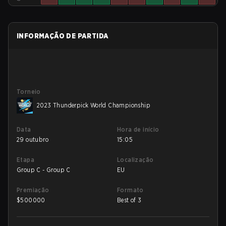
INFORMAÇÃO DE PARTIDA
Torneio
2023 Thunderpick World Championship
Data
Hora de início
29 outubro
15:05
Etapa
Localização
Group C - Group C
EU
Premiação
Formato
$
500000
Best of 3