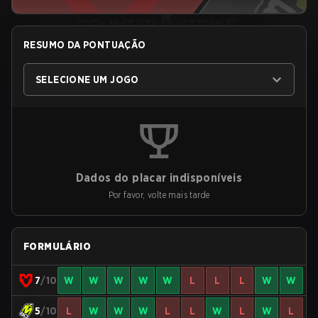
RESUMO DA PONTUAÇÃO
SELECIONE UM JOGO
Dados do placar indisponíveis
Por favor, volte mais tarde
FORMULÁRIO
7
/10
W
W
W
W
W
L
L
L
W
W
5
/10
L
W
W
W
L
L
W
L
W
L