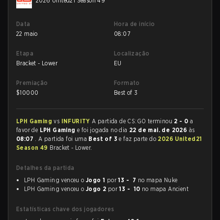
2026 United21 Season 49
Data
Hora de início
22 maio
08:07
Etapa
Localização
Bracket - Lower
EU
Premiação
Formato
$
10000
Best of 3
LPH Gaming
vs
INFURITY
A partida de CS:GO terminou
2 - 0
a
favor de
LPH Gaming
e foi jogada no dia
22 de mai. de 2026
às
08:07
. A partida foi uma
Best of 3
e faz parte do
2026 United21
Season 49
Bracket - Lower.
Detalhes da partida
LPH Gaming venceu o
Jogo 1
por
13 - 7
no mapa Nuke
LPH Gaming venceu o
Jogo 2
por
13 - 10
no mapa Ancient
Estatísticas chave dos jogadores