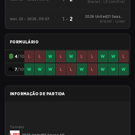
Bracket - LB Semifinal
48
2026 United21 Season
1
-
2
mar. 22 - 2026, 09:07
Bracket - Lower
46
FORMULÁRIO
4
/10
L
L
W
L
W
L
L
W
W
L
7
/10
W
W
W
L
L
W
L
W
W
W
INFORMAÇÃO DE PARTIDA
Torneio