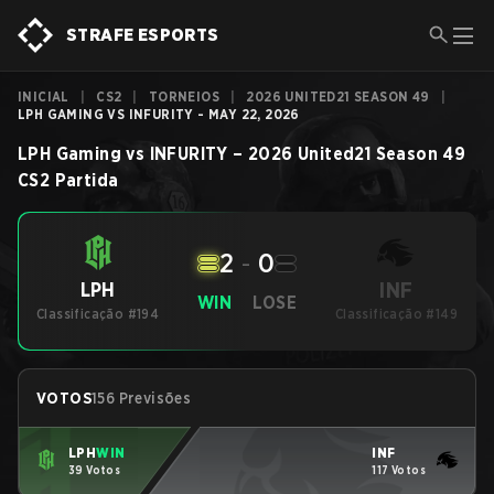
STRAFE ESPORTS
INICIAL
|
CS2
|
TORNEIOS
|
2026 UNITED21 SEASON 49
|
LPH GAMING VS INFURITY - MAY 22, 2026
LPH Gaming
vs
INFURITY
–
2026 United21 Season 49
CS2
Partida
2
-
0
INF
LPH
WIN
LOSE
Classificação #194
Classificação #149
VOTOS
156 Previsões
LPH
WIN
INF
39 Votos
117 Votos