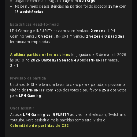
Jogador com mais frags foi
Fajr
com
42 frags
.
Maior número de assistências na partida foi do jogador
zyme
com
13 assistências
.
Estatísticas Head-to-head
LPH Gaming e INFURITY haviam se enfrentado
2 vezes
. LPH
Gaming venceu
0 vezes
, INFURITY venceu
2 vezes
e
0 partidas
terminaram empatadas.
A última partida entre os times
foi jogada dia 3 de mai. de 2026
às 08:10 no
2026 United21 Season 49
onde
INFURITY
venceu
2 - 1
.
Previsão da partida
Usuários da Strafe tem um favorito claro para a partida, e preveem a
vitória do
INFURITY
com
75%
dos votos a seu favor e
25%
dos votos
para
LPH Gaming
.
Onde assistir
Assista
LPH Gaming vs INFURITY
ao vivo na strafe.com, Twitch and
Youtube. Para assistir a mais partidas como esta, visite o
Calendário de partidas de CS2
.