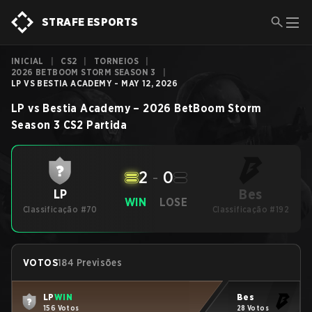
STRAFE ESPORTS
INICIAL
|
CS2
|
TORNEIOS
|
2026 BETBOOM STORM SEASON 3
|
LP VS BESTIA ACADEMY - MAY 12, 2026
LP
vs
Bestia Academy
–
2026 BetBoom Storm
Season 3
CS2
Partida
2
-
0
Bes
LP
WIN
LOSE
Classificação #70
Classificação #192
VOTOS
184 Previsões
LP
WIN
Bes
156 Votos
28 Votos