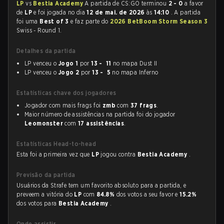
LP
vs
Bestia Academy
A partida de CS:GO terminou
2 - 0
a favor
de
LP
e foi jogada no dia
12 de mai. de 2026
às
14:10
. A partida
foi uma
Best of 3
e faz parte do
2026 BetBoom Storm Season 3
Swiss - Round 1.
Detalhes da partida
LP venceu o
Jogo 1
por
13 - 11
no mapa Dust II
LP venceu o
Jogo 2
por
13 - 5
no mapa Inferno
Estatísticas chave dos jogadores
Jogador com mais frags foi
zmb
com
37 frags
.
Maior número de assistências na partida foi do jogador
Leomonster
com
17 assistências
.
Estatísticas Head-to-head
Esta foi a primeira vez que
LP
jogou contra
Bestia Academy
.
Previsão da partida
Usuários da Strafe tem um favorito absoluto para a partida, e
preveem a vitória do
LP
com
84.8%
dos votos a seu favor e
15.2%
dos votos para
Bestia Academy
.
Onde assistir