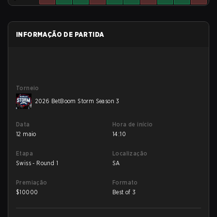
INFORMAÇÃO DE PARTIDA
Torneio
2026 BetBoom Storm Season 3
Data
Hora de início
12 maio
14:10
Etapa
Localização
Swiss - Round 1
SA
Premiação
Formato
$
10000
Best of 3