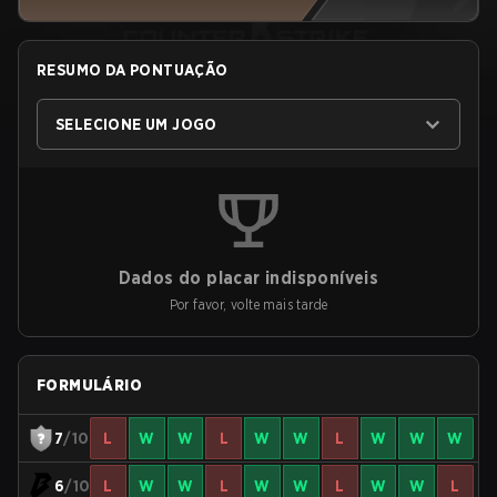
RESUMO DA PONTUAÇÃO
SELECIONE UM JOGO
Dados do placar indisponíveis
Por favor, volte mais tarde
FORMULÁRIO
7
/10
L
W
W
L
W
W
L
W
W
W
6
/10
L
W
W
L
W
W
L
W
W
L