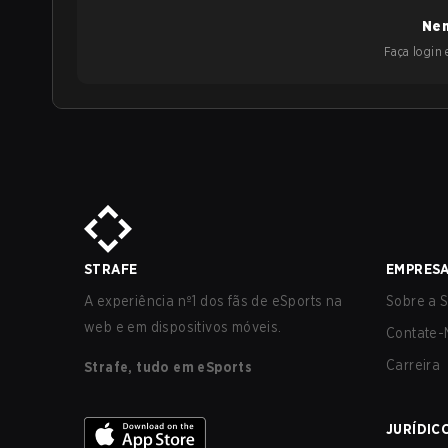
Nen
Faça login e
STRAFE
EMPRES
A experiência nº1 dos fãs de eSports na
Sobre a S
web e em dispositivos móveis.
Contate-
Carreira
Strafe, tudo em eSports
JURÍDIC