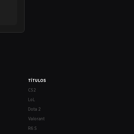
TÍTULOS
CS2
LoL
Dota 2
Valorant
R6:S