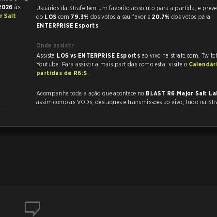
 2026
às
Usuários da Strafe tem um favorito absoluto para a partida, e preveem a vitória
 Salt
do
LOS
com
79.3%
dos votos a seu favor e
20.7%
dos votos para
ENTERPRISE Esports
.
Onde assistir
Assista
LOS vs ENTERPRISE Esports
ao vivo na strafe.com, Twit
Youtube. Para assistir a mais partidas como esta, visite o
Calendár
partidas de R6:S
.
Acompanhe toda a ação que acontece no
BLAST R6 Major Salt La
assim como as VODs, destaques e transmissões ao vivo, tudo na Str
s
.