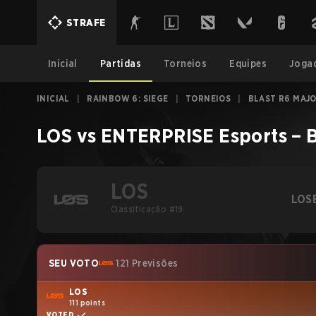
STRAFE
Inicial
Partidas
Torneios
Equipes
Joga
INICIAL
|
RAINBOW 6: SIEGE
|
TORNEIOS
|
BLAST R6 MAJO
LOS
vs
ENTERPRISE Esports
–
B
LOS
LOS
Classificação #19
SEU VOTO
121 Previsões
LOS
111 points
VOTED