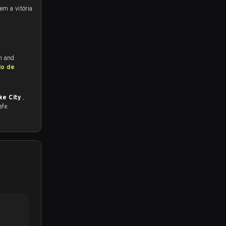
ch and
io de
ke City
,
afe.