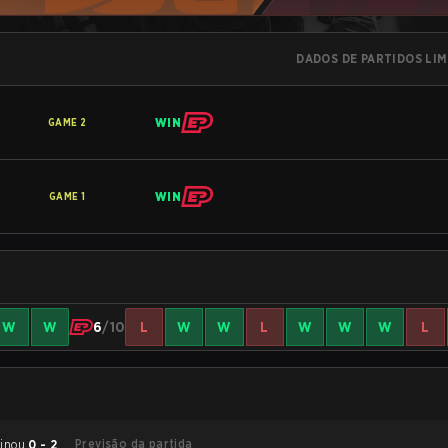
DADOS DE PARTIDOS LI
WIN
GAME
2
WIN
GAME
1
W
W
6
/10
L
W
W
L
W
W
W
L
Previsão da partida
ow Six Siege terminou
0 - 2