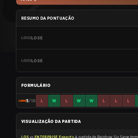
RESUMO DA PONTUAÇÃO
LOSE
LOSE
FORMULÁRIO
5
/10
L
W
L
W
W
L
L
L
VISUALIZAÇÃO DA PARTIDA
LOS
vs
ENTERPRISE Esports
A partida de Rainb