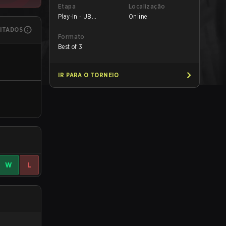
Etapa
Localização
Play-In - UB
Online
Semifinals
MITADOS
Formato
Best of 3
IR PARA O TORNEIO
W
L