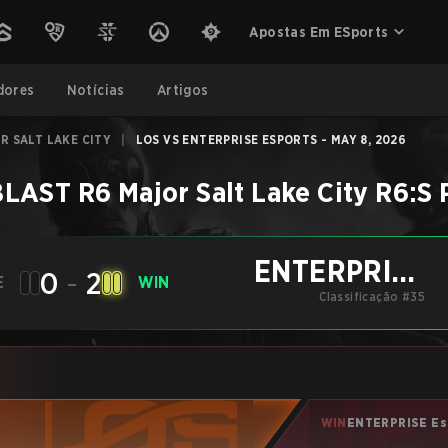
Apostas Em ESports
dores
Notícias
Artigos
R SALT LAKE CITY
|
LOS VS ENTERPRISE ESPORTS - MAY 8, 2026
LAST R6 Major Salt Lake City
R6:S
ENTERPRISE
0
-
2
E
WIN
Classificação #35
Esports
WIN
ENTERPRISE Es