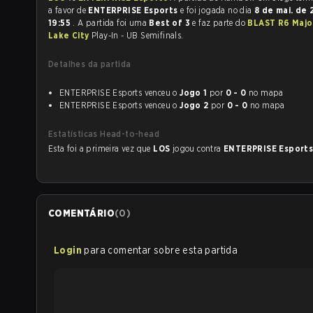
a favor de
ENTERPRISE Esports
e foi jogada no dia
8 de mai. de
19:55
. A partida foi uma
Best of 3
e faz parte do
BLAST R6 Major
Lake City
Play-In - UB Semifinals.
Detalhes da partida
ENTERPRISE Esports venceu o
Jogo 1
por
0 - 0
no mapa
ENTERPRISE Esports venceu o
Jogo 2
por
0 - 0
no mapa
Estatísticas Head-to-head
Esta foi a primeira vez que
LOS
jogou contra
ENTERPRISE Esport
COMENTÁRIO
(
0
)
Login
para comentar sobre esta partida