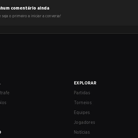
hum comentário ainda
 seja o primeiro a iniciar a conversa!
A
EXPLORAR
trafe
Partidas
Nos
Torneios
Equipes
Jogadores
O
Notícias