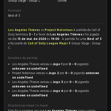
Group Stage - Group C
Online
Formato
Best of 3
Los Angeles Thieves
vs
Project Notorious
A partida de Call of
Duty terminou
3 - 1
a favor de
Los Angeles Thieves
e foi jogada
no dia
15 de mai. de 2026
às
19:00
. A partida foi uma
Best of 3
e faz parte do
Call of Duty League Major 3
Group Stage - Group
C.
Detalhes da partida
Los Angeles Thieves venceu o
Jogo 1
por
0 - 0
jogando
unknown on undefined
Project Notorious venceu o
Jogo 2
por
0 - 0
jogando
unknown
on undefined
Los Angeles Thieves venceu o
Jogo 3
por
0 - 0
jogando
unknown on undefined
Los Angeles Thieves venceu o
Jogo 4
por
0 - 0
jogando
unknown on undefined
Estatísticas Head-to-head
Esta foi a primeira vez que
Los Angeles Thieves
jogou contra