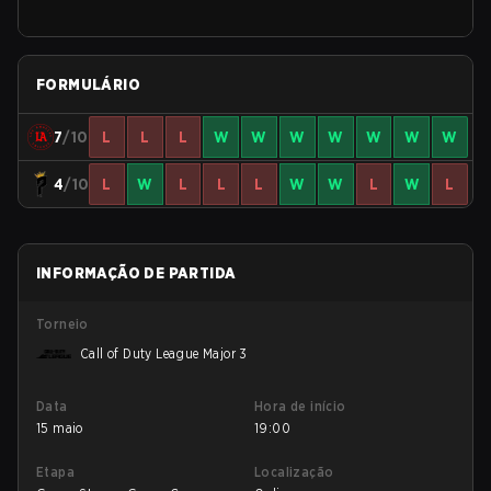
FORMULÁRIO
7
/10
L
L
L
W
W
W
W
W
W
W
4
/10
L
W
L
L
L
W
W
L
W
L
INFORMAÇÃO DE PARTIDA
Torneio
Call of Duty League Major 3
Data
Hora de início
15 maio
19:00
Etapa
Localização