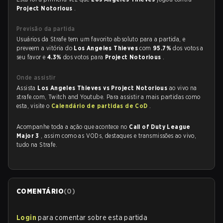
Project Notorious
.
Previsão da partida
Usuários da Strafe tem um favorito absoluto para a partida, e
preveem a vitória do
Los Angeles Thieves
com
95.7%
dos votos a
seu favor e
4.3%
dos votos para
Project Notorious
.
Onde assistir
Assista
Los Angeles Thieves vs Project Notorious
ao vivo na
strafe.com, Twitch and Youtube. Para assistir a mais partidas como
esta, visite o
Calendário de partidas de CoD
.
Acompanhe toda a ação que acontece no
Call of Duty League
Major 3
, assim como as VODs, destaques e transmissões ao vivo,
tudo na Strafe.
COMENTÁRIO
(
0
)
Login
para comentar sobre esta partida