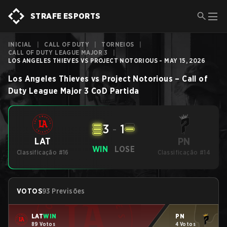
STRAFE ESPORTS
INICIAL
|
CALL OF DUTY
|
TORNEIOS
|
CALL OF DUTY LEAGUE MAJOR 3
|
LOS ANGELES THIEVES VS PROJECT NOTORIOUS - MAY 15, 2026
Los Angeles Thieves
vs
Project Notorious
–
Call of
Duty League Major 3
CoD
Partida
3
-
1
PN
LAT
WIN
LOSE
Classificação #16
Classificação #14
VOTOS
93 Previsões
LAT
WIN
PN
89 Votos
4 Votos