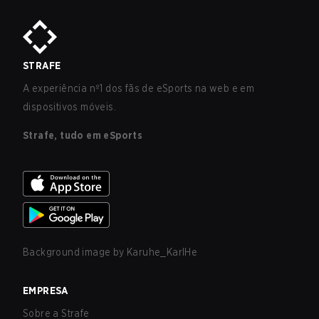
STRAFE
A experiência nº1 dos fãs de eSports na web e em
dispositivos móveis.
Strafe, tudo em eSports
Background image by
Karuhe_KarlHe
EMPRESA
Sobre a Strafe