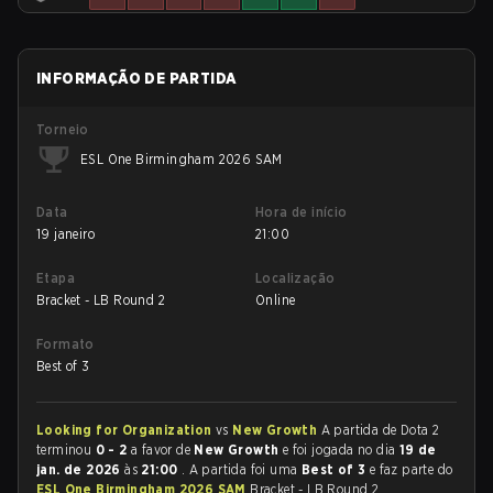
INFORMAÇÃO DE PARTIDA
Torneio
ESL One Birmingham 2026 SAM
Data
Hora de início
19 janeiro
21:00
Etapa
Localização
Bracket - LB Round 2
Online
Formato
Best of 3
Looking for Organization
vs
New Growth
A partida de Dota 2
terminou
0 - 2
a favor de
New Growth
e foi jogada no dia
19 de
jan. de 2026
às
21:00
. A partida foi uma
Best of 3
e faz parte do
ESL One Birmingham 2026 SAM
Bracket - LB Round 2.