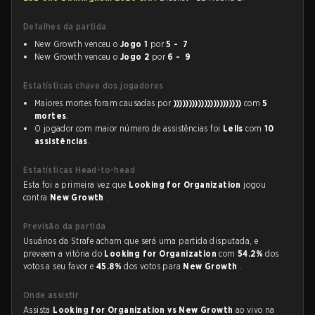
Detalhes da partida
New Growth venceu o
Jogo 1
por
5 - 7
New Growth venceu o
Jogo 2
por
6 - 9
Estatísticas chave dos jogadores
Maiores mortes foram causadas por
))))))))))))))))))))))
com
5
mortes
.
O jogador com maior número de assistências foi
Lelis
com
10
assistências
.
Estatísticas Head-to-head
Esta foi a primeira vez que
Looking for Organization
jogou
contra
New Growth
.
Previsão da partida
Usuários da Strafe acham que será uma partida disputada, e
preveem a vitória do
Looking for Organization
com
54.2%
dos
votos a seu favor e
45.8%
dos votos para
New Growth
.
Onde assistir
Assista
Looking for Organization vs New Growth
ao vivo na