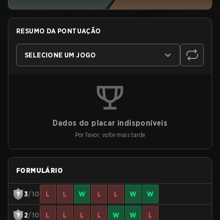
RESUMO DA PONTUAÇÃO
SELECIONE UM JOGO
Dados do placar indisponíveis
Por favor, volte mais tarde
FORMULÁRIO
3
/10
L
L
W
L
L
W
W
2
/10
L
L
L
L
W
W
L