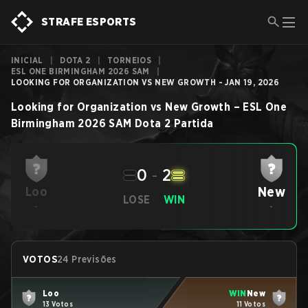
STRAFE ESPORTS
INICIAL
|
DOTA 2
|
TORNEIOS
|
ESL ONE BIRMINGHAM 2026 SAM
|
LOOKING FOR ORGANIZATION VS NEW GROWTH - JAN 19, 2026
Looking for Organization
vs
New Growth
–
ESL One
Birmingham 2026 SAM
Dota 2
Partida
0
-
2
New
Loo
LOSE
WIN
-
-
VOTOS
24 Previsões
Loo
WIN
New
13 Votos
11 Votos