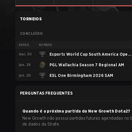
TORNEIOS
CONCLUÍDO
ENDED
NOMBRE
mai. 30
Esports World Cup South America Open
jan. 29
Qualifier
PGL Wallachia Season 7 Regional AM
jan. 20
ESL One Birmingham 2026 SAM
PERGUNTAS FREQUENTES
Quando é a próxima partida da
New Growth
Dota2
?
New Growth não possui partidas futuras agendadas no 
de dados da Strafe.