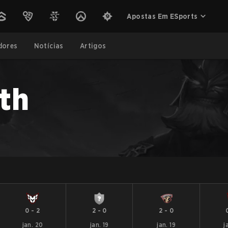
Apostas Em ESports
dores
Notícias
Artigos
th
0
-
2
2
-
0
2
-
0
jan. 20
jan. 19
jan. 19
j