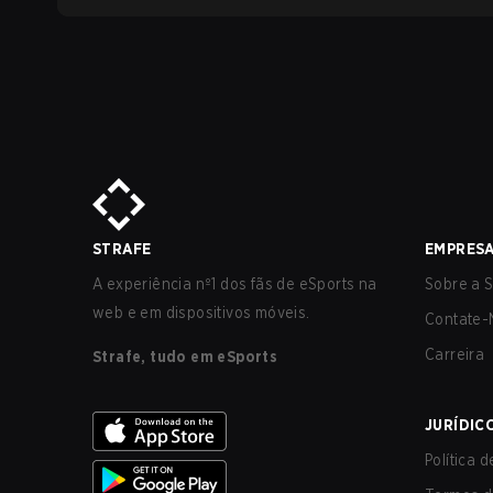
STRAFE
EMPRES
A experiência nº1 dos fãs de eSports na
Sobre a S
web e em dispositivos móveis.
Contate-
Carreira
Strafe, tudo em eSports
JURÍDIC
Política 