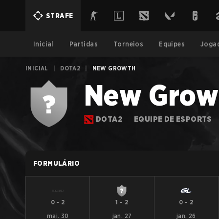
STRAFE
Inicial
Partidas
Torneios
Equipes
Joga
INICIAL
|
DOTA2
|
NEW GROWTH
New Grow
DOTA2
EQUIPE DE ESPORTS
FORMULÁRIO
0
-
2
1
-
2
0
-
2
mai. 30
jan. 27
jan. 26