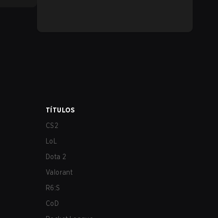
TÍTULOS
CS2
LoL
Dota 2
Valorant
R6:S
CoD