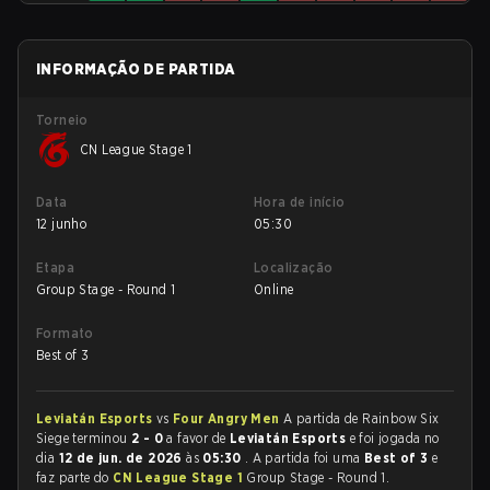
INFORMAÇÃO DE PARTIDA
Torneio
CN League Stage 1
Data
Hora de início
12 junho
05:30
Etapa
Localização
Group Stage - Round 1
Online
Formato
Best of 3
Leviatán Esports
vs
Four Angry Men
A partida de Rainbow Six
Siege terminou
2 - 0
a favor de
Leviatán Esports
e foi jogada no
dia
12 de jun. de 2026
às
05:30
. A partida foi uma
Best of 3
e
faz parte do
CN League Stage 1
Group Stage - Round 1.