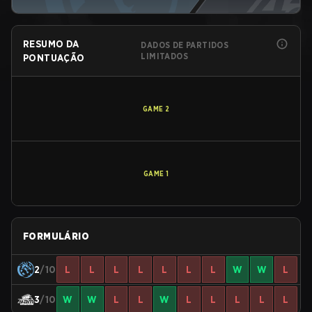
RESUMO DA
DADOS DE PARTIDOS
LIMITADOS
PONTUAÇÃO
GAME
2
GAME
1
FORMULÁRIO
2
/10
L
L
L
L
L
L
L
W
W
L
3
/10
W
W
L
L
W
L
L
L
L
L