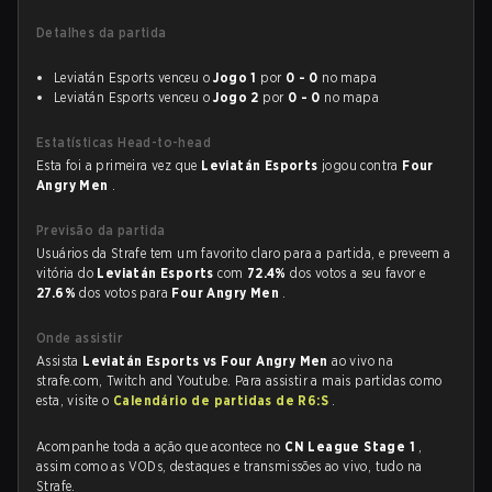
Detalhes da partida
Leviatán Esports venceu o
Jogo 1
por
0 - 0
no mapa
Leviatán Esports venceu o
Jogo 2
por
0 - 0
no mapa
Estatísticas Head-to-head
Esta foi a primeira vez que
Leviatán Esports
jogou contra
Four
Angry Men
.
Previsão da partida
Usuários da Strafe tem um favorito claro para a partida, e preveem a
vitória do
Leviatán Esports
com
72.4%
dos votos a seu favor e
27.6%
dos votos para
Four Angry Men
.
Onde assistir
Assista
Leviatán Esports vs Four Angry Men
ao vivo na
strafe.com, Twitch and Youtube. Para assistir a mais partidas como
esta, visite o
Calendário de partidas de R6:S
.
Acompanhe toda a ação que acontece no
CN League Stage 1
,
assim como as VODs, destaques e transmissões ao vivo, tudo na
Strafe.