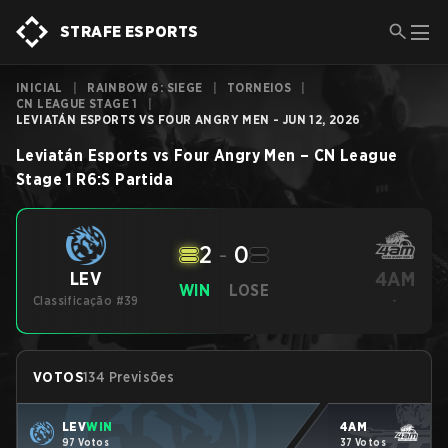
STRAFE ESPORTS
INICIAL
|
RAINBOW 6: SIEGE
|
TORNEIOS
|
CN LEAGUE STAGE 1
|
LEVIATÁN ESPORTS VS FOUR ANGRY MEN - JUN 12, 2026
Leviatán Esports
vs
Four Angry Men
–
CN League
Stage 1
R6:S
Partida
2
-
0
4AM
LEV
WIN
LOSE
Classificação #39
-
VOTOS
134 Previsões
LEV
WIN
4AM
97 Votos
37 Votos