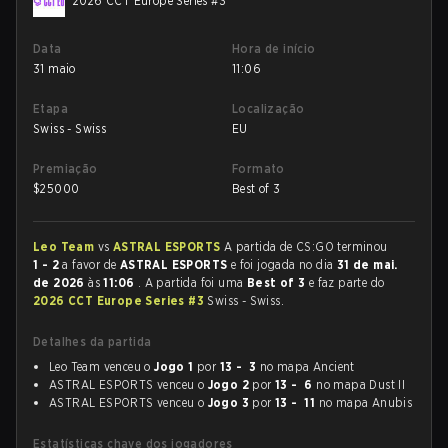
2026 CCT Europe Series #3
Data
Hora de início
31 maio
11:06
Etapa
Localização
Swiss - Swiss
EU
Premiação
Formato
$
25000
Best of 3
Leo Team
vs
ASTRAL ESPORTS
A partida de CS:GO terminou
1 - 2
a favor de
ASTRAL ESPORTS
e foi jogada no dia
31 de mai.
de 2026
às
11:06
. A partida foi uma
Best of 3
e faz parte do
2026 CCT Europe Series #3
Swiss - Swiss.
Detalhes da partida
Leo Team venceu o
Jogo 1
por
13 - 3
no mapa Ancient
ASTRAL ESPORTS venceu o
Jogo 2
por
13 - 6
no mapa Dust II
ASTRAL ESPORTS venceu o
Jogo 3
por
13 - 11
no mapa Anubis
Estatísticas chave dos jogadores