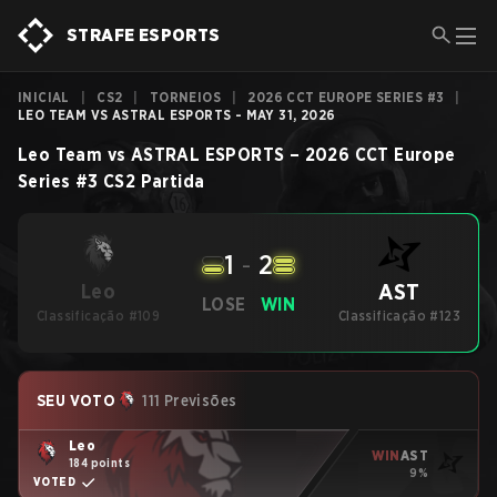
STRAFE ESPORTS
INICIAL
|
CS2
|
TORNEIOS
|
2026 CCT EUROPE SERIES #3
|
LEO TEAM VS ASTRAL ESPORTS - MAY 31, 2026
Leo Team
vs
ASTRAL ESPORTS
–
2026 CCT Europe
Series #3
CS2
Partida
1
-
2
AST
Leo
LOSE
WIN
Classificação #109
Classificação #123
SEU VOTO
111 Previsões
Leo
WIN
AST
184 points
9%
VOTED