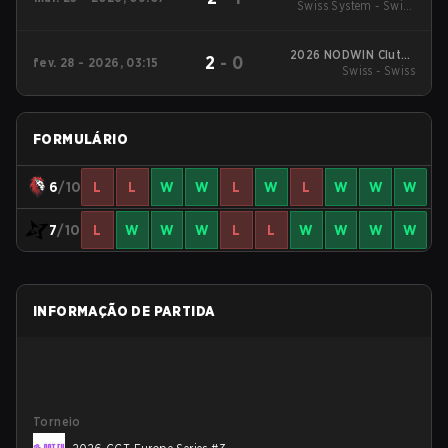
Swiss System - Swiss
Series #6
System
2026 NODWIN Clutch
2
-
0
fev. 28 - 2026, 03:15
Swiss - Swiss
Series #5
FORMULÁRIO
6
/10
L
L
W
W
L
W
L
W
W
W
7
/10
L
W
W
W
L
L
W
W
W
W
INFORMAÇÃO DE PARTIDA
Torneio