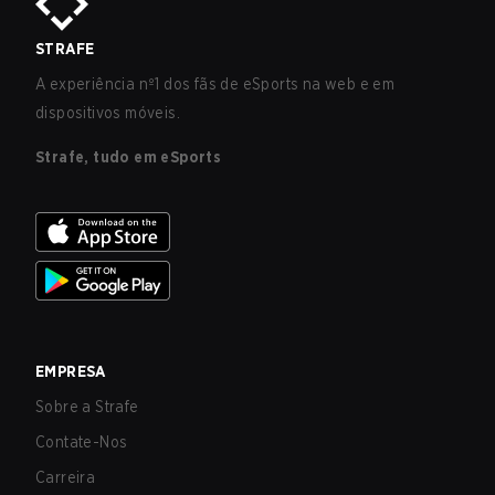
STRAFE
A experiência nº1 dos fãs de eSports na web e em
dispositivos móveis.
Strafe, tudo em eSports
EMPRESA
Sobre a Strafe
Contate-Nos
Carreira