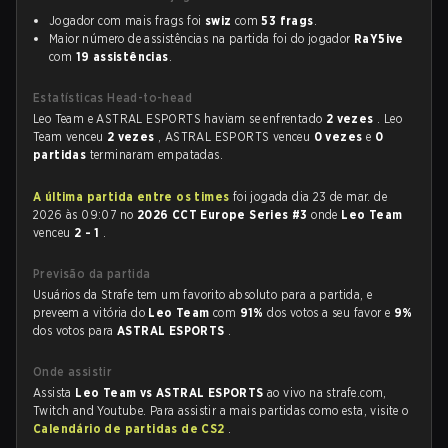
Jogador com mais frags foi
swiz
com
53 frags
.
Maior número de assistências na partida foi do jogador
RaY5ive
com
19 assistências
.
Estatísticas Head-to-head
Leo Team e ASTRAL ESPORTS haviam se enfrentado
2 vezes
. Leo
Team venceu
2 vezes
, ASTRAL ESPORTS venceu
0 vezes
e
0
partidas
terminaram empatadas.
A última partida entre os times
foi jogada dia 23 de mar. de
2026 às 09:07 no
2026 CCT Europe Series #3
onde
Leo Team
venceu
2 - 1
.
Previsão da partida
Usuários da Strafe tem um favorito absoluto para a partida, e
preveem a vitória do
Leo Team
com
91%
dos votos a seu favor e
9%
dos votos para
ASTRAL ESPORTS
.
Onde assistir
Assista
Leo Team vs ASTRAL ESPORTS
ao vivo na strafe.com,
Twitch and Youtube. Para assistir a mais partidas como esta, visite o
Calendário de partidas de CS2
.