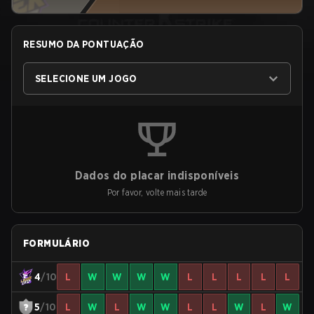
RESUMO DA PONTUAÇÃO
SELECIONE UM JOGO
Dados do placar indisponíveis
Por favor, volte mais tarde
FORMULÁRIO
4
/10
L
W
W
W
W
L
L
L
L
L
5
/10
L
W
L
W
W
L
L
W
L
W