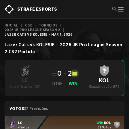
STRAFE ESPORTS
INICIAL
|
CS2
|
TORNEIOS
|
2026 JB PRO LEAGUE SEASON 2
|
LAZER CATS VS KOLESIE - MAR 1, 2026
Lazer Cats
vs
KOLESIE
–
2026 JB Pro League Season
2
CS2
Partida
0
-
2
KOL
LC
LOSE
WIN
Classificação #131
Classificação #72
VOTOS
37 Previsões
LC
WIN
KOL
4 Votos
33 Votos