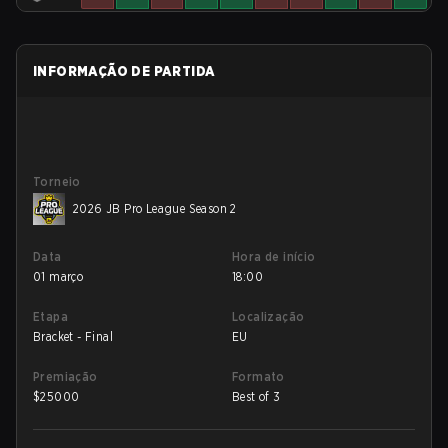
INFORMAÇÃO DE PARTIDA
Torneio
2026 JB Pro League Season 2
Data
Hora de início
01 março
18:00
Etapa
Localização
Bracket - Final
EU
Premiação
Formato
$
25000
Best of 3