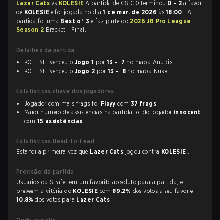
Lazer Cats
vs
KOLESIE
A partida de CS:GO terminou
0 - 2
a favor
de
KOLESIE
e foi jogada no dia
1 de mar. de 2026
às
18:00
. A
partida foi uma
Best of 3
e faz parte do
2026 JB Pro League
Season 2
Bracket - Final.
Detalhes da partida
KOLESIE venceu o
Jogo 1
por
13 - 7
no mapa Anubis
KOLESIE venceu o
Jogo 2
por
13 - 8
no mapa Nuke
Estatísticas chave dos jogadores
Jogador com mais frags foi
Flayy
com
37 frags
.
Maior número de assistências na partida foi do jogador
innocent
com
15 assistências
.
Estatísticas Head-to-head
Esta foi a primeira vez que
Lazer Cats
jogou contra
KOLESIE
.
Previsão da partida
Usuários da Strafe tem um favorito absoluto para a partida, e
preveem a vitória do
KOLESIE
com
89.2%
dos votos a seu favor e
10.8%
dos votos para
Lazer Cats
.
Onde assistir