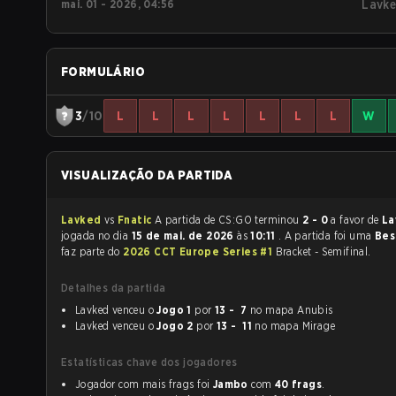
mai. 01 - 2026, 04:56
Lavk
FORMULÁRIO
3
/10
L
L
L
L
L
L
L
W
VISUALIZAÇÃO DA PARTIDA
Lavked
vs
Fnatic
A partida de CS:GO terminou
2 - 0
a favor de
La
jogada no dia
15 de mai. de 2026
às
10:11
. A partida foi uma
Bes
faz parte do
2026 CCT Europe Series #1
Bracket - Semifinal.
Detalhes da partida
Lavked venceu o
Jogo 1
por
13 - 7
no mapa Anubis
Lavked venceu o
Jogo 2
por
13 - 11
no mapa Mirage
Estatísticas chave dos jogadores
Jogador com mais frags foi
Jambo
com
40 frags
.