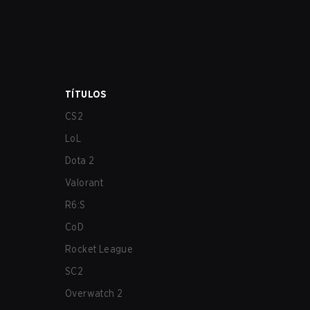
TÍTULOS
CS2
LoL
Dota 2
Valorant
R6:S
CoD
Rocket League
SC2
Overwatch 2