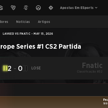
Apostas Em ESports
dores
Notícias
Artigos
|
LAVKED VS FNATIC - MAY 15, 2026
rope Series #1
CS2
Partida
Fnatic
2
-
0
LOSE
Classificação #52
Fn
189