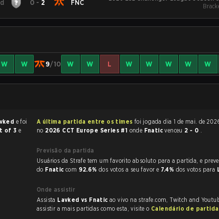
ed
0
-
2
FNC
Bracke
W
W
9
/10
W
W
L
W
W
W
W
W
vked
e foi
A última partida entre os times
foi jogada dia 1 de mai. de 2026 às 16:56
t of 3
e
no
2026 CCT Europe Series #1
onde
Fnatic
venceu
2 - 0
.
Previsão da partida
Usuários da Strafe tem um favorito absoluto para a partida, e preveem a vitória
do
Fnatic
com
92.6%
dos votos a seu favor e
7.4%
dos votos para
Onde assistir
Assista
Lavked vs Fnatic
ao vivo na strafe.com, Twitch and Youtu
assistir a mais partidas como esta, visite o
Calendário de partid