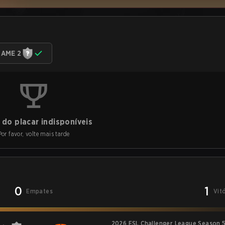
AME 2
do placar indisponíveis
Por favor, volte mais tarde
0
1
Empates
Vit
2026 ESL Challenger League Season 5