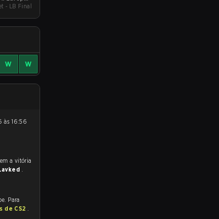
t - LB Final
Cup #4
W
W
Lavked
.
be. Para
as de CS2
.