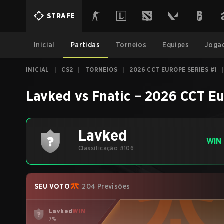
STRAFE
Inicial
Partidas
Torneios
Equipes
Joga
INICIAL
|
CS2
|
TORNEIOS
|
2026 CCT EUROPE SERIES #1
Lavked
vs
Fnatic
–
2026 CCT Eu
Lavked
WIN
Classificação #106
SEU VOTO
204 Previsões
Lavked
WIN
7%