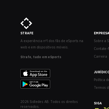
STRAFE
EMPRES
A experiência nº1 dos fãs de eSports na
Sobre a S
web e em dispositivos móveis.
Contate-
Carreira
Strafe, tudo em eSports
JURÍDIC
Política 
Termos d
2026
Sidledes AB. Todos os direitos
SIGA
reservados.