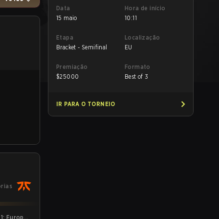
Data
Hora de início
15 maio
10:11
Etapa
Localização
Bracket - Semifinal
EU
Premiação
Formato
$
25000
Best of 3
IR PARA O TORNEIO
órias
1: Europe -