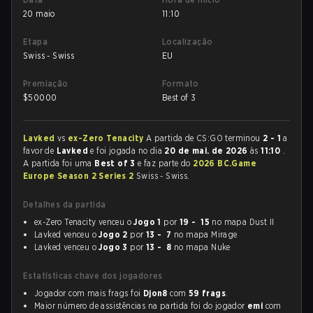
20 maio
11:10
Etapa
Localização
Swiss - Swiss
EU
Premiação
Formato
$
50000
Best of 3
Lavked
vs
ex-Zero Tenacity
A partida de CS:GO terminou
2 - 1
a
favor de
Lavked
e foi jogada no dia
20 de mai. de 2026
às
11:10
.
A partida foi uma
Best of 3
e faz parte do
2026 BC.Game
Europe Season 2 Series 2
Swiss - Swiss.
Detalhes da partida
ex-Zero Tenacity venceu o
Jogo 1
por
19 - 15
no mapa Dust II
Lavked venceu o
Jogo 2
por
13 - 7
no mapa Mirage
Lavked venceu o
Jogo 3
por
13 - 8
no mapa Nuke
Estatísticas chave dos jogadores
Jogador com mais frags foi
Djon8
com
59 frags
.
Maior número de assistências na partida foi do jogador
emi
com