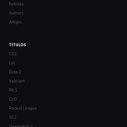
Notícias
Authors
Artigos
TÍTULOS
CS2
LoL
Dota 2
Valorant
R6:S
CoD
Rocket League
SC2
Overwatch 2