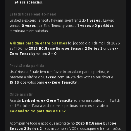
24 assistências
.
Estatísticas Head-to-head
Lavked e ex-Zero Tenacity haviam se enfrentado
1 vezes
. Lavked
venceu
0 vezes
, ex-Zero Tenacity venceu
1 vezes
e
0 partidas
terminaram empatadas.
A última partida entre os times
foi jogada dia 1 de mai. de 2026
às 11:06 no
2026 BC.Game Europe Season 2 Series 2
onde
ex-
Zero Tenacity
venceu
2 - 0
.
Previsão da partida
Usuários da Strafe tem um favorito absoluto para a partida, e
preveem a vitória do
Lavked
com
84.7%
dos votos a seu favor e
15.3%
dos votos para
ex-Zero Tenacity
.
Onde assistir
Assista
Lavked vs ex-Zero Tenacity
ao vivo na strafe.com, Twitch
and Youtube. Para assistir a mais partidas como esta, visite o
Calendário de partidas de CS2
.
Acompanhe toda a ação que acontece no
2026 BC.Game Europe
Season 2 Series 2
, assim como as VODs, destaques e transmissões