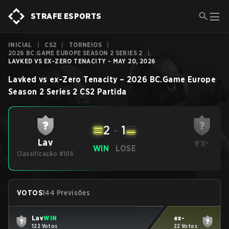
STRAFE ESPORTS
INICIAL
|
CS2
|
TORNEIOS
|
2026 BC.GAME EUROPE SEASON 2 SERIES 2
|
LAVKED VS EX-ZERO TENACITY - MAY 20, 2026
Lavked
vs
ex-Zero Tenacity
–
2026 BC.Game Europe
Season 2 Series 2
CS2
Partida
2
-
1
ex-
Lav
WIN
LOSE
Classificação #106
-
VOTOS
144 Previsões
Lav
WIN
ex-
122 Votos
22 Votos