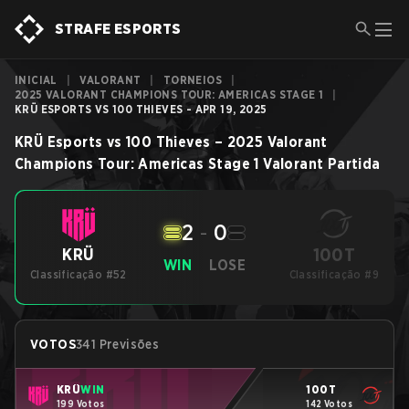
STRAFE ESPORTS
INICIAL
|
VALORANT
|
TORNEIOS
|
2025 VALORANT CHAMPIONS TOUR: AMERICAS STAGE 1
|
KRÜ ESPORTS VS 100 THIEVES - APR 19, 2025
KRÜ Esports
vs
100 Thieves
–
2025 Valorant
Champions Tour: Americas Stage 1
Valorant
Partida
2
-
0
100T
KRÜ
WIN
LOSE
Classificação #52
Classificação #9
VOTOS
341 Previsões
KRÜ
WIN
100T
199 Votos
142 Votos