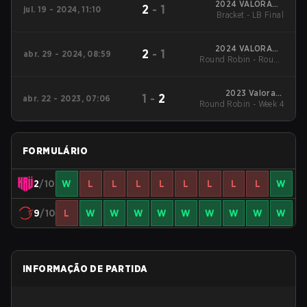
2024 VALORANT
2
-
1
jul. 19 - 2024, 11:10
Champions Tour:
Bracket - LB Final
Americas League
Stage 2
2024 VALORANT
2
-
1
abr. 29 - 2024, 08:59
Round Robin - Round
Champions Tour:
Americas League -
Robin
Stage 1
2023 Valorant
1
-
2
abr. 22 - 2023, 07:06
Round Robin - Week 4
Champions Tour:
Americas League
FORMULÁRIO
2
/10
W
L
L
L
L
L
L
L
L
W
9
/10
L
W
W
W
W
W
W
W
W
W
INFORMAÇÃO DE PARTIDA