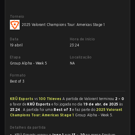
Torneio
2025 Valorant Champions Tour: Americas Stage 1
Data
Hora de início
19 abril
23:24
Etapa
Localização
Group Alpha - Week 5
NA
Formato
Best of 3
KRÜ Esports
vs
100 Thieves
A partida de Valorant terminou
2 - 0
a favor de
KRÜ Esports
e foi jogada no dia
19 de abr. de 2025
às
23:24
. A partida foi uma
Best of 3
e faz parte do
2025 Valorant
Champions Tour: Americas Stage 1
Group Alpha - Week 5.
Detalhes da partida
KRÜ Esports venceu o
Jogo 1
por
13 - 10
no mapa Fracture