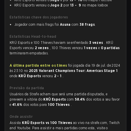
KRÜ Esports venceu o
Jogo 2
por
13 - 9
no mapa Icebox
Estatísticas chave dos jogadores
Jogador com mais frags foi
Asuna
com
38 frags
.
Estatísticas Head-to-head
KRÜ Esports e 100 Thieves haviam se enfrentado
3 vezes
. KRÜ
Esports venceu
2 vezes
, 100 Thieves venceu
1 vezes
e
0 partidas
terminaram empatadas.
A última partida entre os times
foi jogada dia 19 de jul. de 2024
às 23:10 no
2025 Valorant Champions Tour: Americas Stage 1
onde
KRÜ Esports
venceu
2 - 1
.
Previsão da partida
Usuários da Strafe acham que será uma partida disputada, e
preveem a vitória do
KRÜ Esports
com
58.4%
dos votos a seu favor
e
41.6%
dos votos para
100 Thieves
.
Onde assistir
Assista
KRÜ Esports vs 100 Thieves
ao vivo na strafe.com, Twitch
and Youtube. Para assistir a mais partidas como esta, visite o