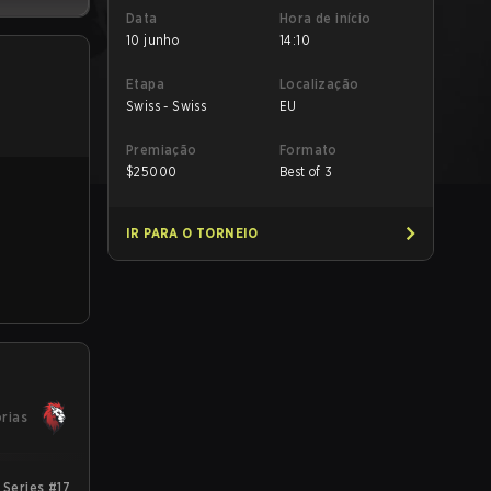
Data
Hora de início
10 junho
14:10
Etapa
Localização
Swiss - Swiss
EU
Premiação
Formato
$
25000
Best of 3
IR PARA O TORNEIO
órias
Series #17