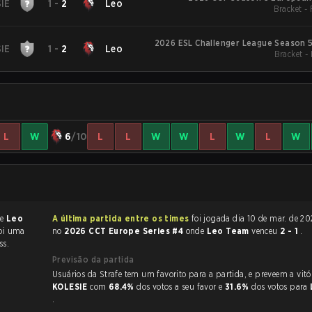
IE
1
-
2
Leo
Bracket -
2026 ESL Challenger League Season 5
IE
1
-
2
Leo
Bracket -
L
W
6
/10
L
L
W
W
L
W
L
W
de
Leo
A última partida entre os times
foi jogada dia 10 de mar. de 2026 às 15:19
foi uma
no
2026 CCT Europe Series #4
onde
Leo Team
venceu
2 - 1
.
ss.
Previsão da partida
Usuários da Strafe tem um favorito para a partida, e p
KOLESIE
com
68.4%
dos votos a seu favor e
31.6%
dos votos para
.