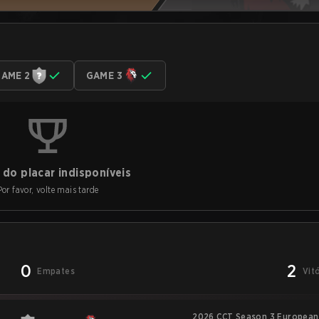
AME 2
GAME 3
do placar indisponíveis
Por favor, volte mais tarde
0
2
Empates
Vit
2026 CCT Season 3 European 