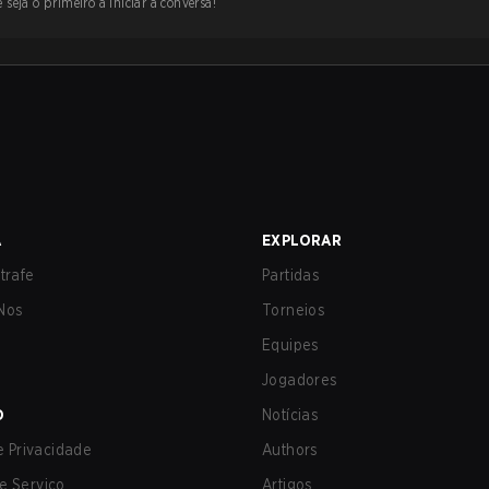
 seja o primeiro a iniciar a conversa!
A
EXPLORAR
trafe
Partidas
Nos
Torneios
Equipes
Jogadores
O
Notícias
de Privacidade
Authors
e Serviço
Artigos