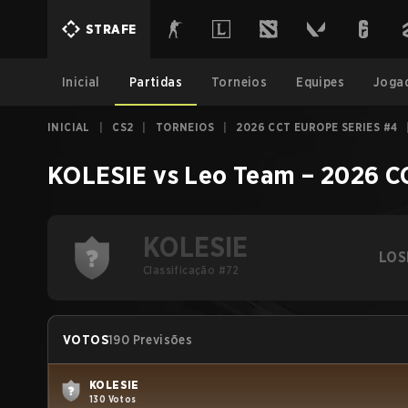
STRAFE
Inicial
Partidas
Torneios
Equipes
Joga
INICIAL
|
CS2
|
TORNEIOS
|
2026 CCT EUROPE SERIES #4
KOLESIE
vs
Leo Team
–
2026 C
KOLESIE
LOS
Classificação #72
VOTOS
190 Previsões
KOLESIE
130 Votos