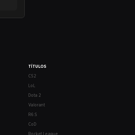
TÍTULOS
CS2
LoL
Dota 2
Valorant
R6:S
CoD
Rocket League