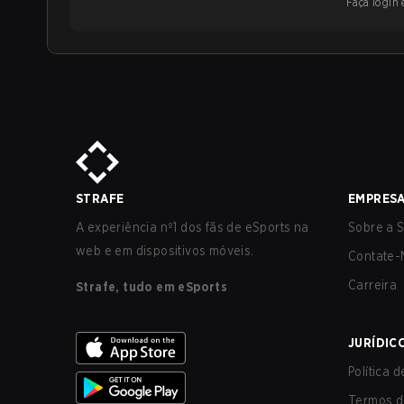
Faça login e
STRAFE
EMPRES
A experiência nº1 dos fãs de eSports na
Sobre a S
web e em dispositivos móveis.
Contate-
Carreira
Strafe, tudo em eSports
JURÍDIC
Política 
Termos d