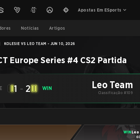
Apostas Em ESports
dores
Notícias
Artigos
|
KOLESIE VS LEO TEAM - JUN 10, 2026
CT Europe Series #4
CS2
Partida
Leo Team
1
-
2
E
WIN
Classificação #109
WIN
Leo
60