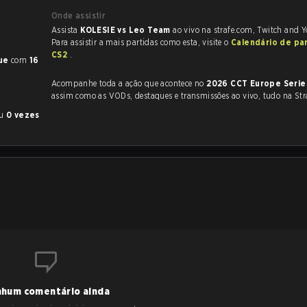
Onde assistir
Assista
KOLESIE vs Leo Team
ao vivo na strafe.com, Twitch and 
Para assistir a mais partidas como esta, visite o
Calendário de pa
CS2
.
ue
com
16
Acompanhe toda a ação que acontece no
2026 CCT Europe Serie
assim como as VODs, destaques e transmissões ao vivo, tudo na Str
eu
0 vezes
hum comentário ainda