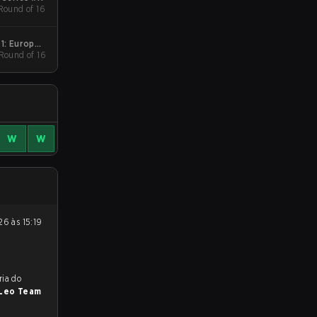
 Round of 16
1: Europe -
 Round of 16
Cup #1
W
W
reveem a vitória do
Leo Team