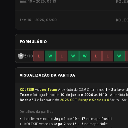
mar. 10 - 2026, 03:19
KOLES
fev. 16 - 2026, 06:00
KOLES
FORMULÁRIO
5
/10
L
W
L
W
W
L
L
W
VISUALIZAÇÃO DA PARTIDA
KOLESIE
vs
Leo Team
A partida de CS:GO terminou
1 - 2
a favor 
Team
e foi jogada no dia
10 de jun. de 2026
às
14:10
. A partida 
Best of 3
e faz parte do
2026 CCT Europe Series #4
Swiss - Swi
Detalhes da partida
Leo Team venceu o
Jogo 1
por
19 - 17
no mapa Dust II
KOLESIE venceu o
Jogo 2
por
13 - 3
no mapa Nuke