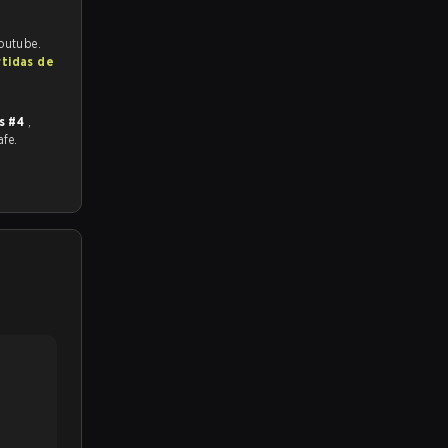
Youtube.
rtidas de
s #4
,
afe.