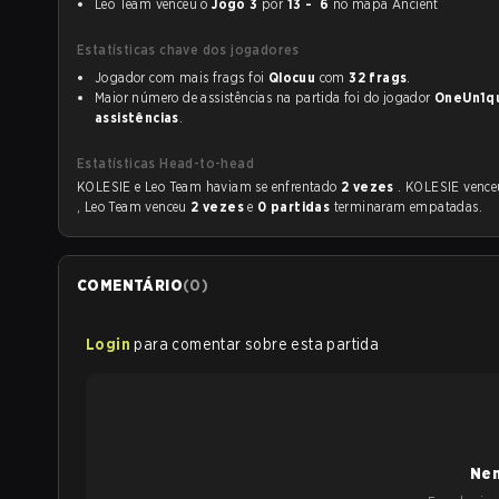
Leo Team venceu o
Jogo 3
por
13 - 6
no mapa Ancient
Estatísticas chave dos jogadores
Jogador com mais frags foi
Qlocuu
com
32 frags
.
Maior número de assistências na partida foi do jogador
OneUn1q
assistências
.
Estatísticas Head-to-head
KOLESIE e Leo Team haviam se enfrentado
2 vezes
. KOLESIE venc
, Leo Team venceu
2 vezes
e
0 partidas
terminaram empatadas.
COMENTÁRIO
(
0
)
Login
para comentar sobre esta partida
Nen