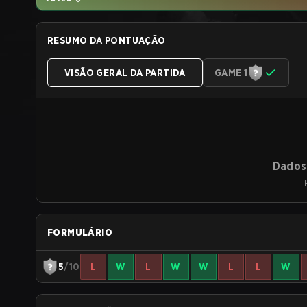
RESUMO DA PONTUAÇÃO
VISÃO GERAL DA PARTIDA
GAME 1
Dados 
FORMULÁRIO
5
/10
L
W
L
W
W
L
L
W