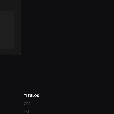
TÍTULOS
CS2
LoL