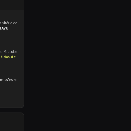
 para a partida, e preveem a vitória do
HAVU
and Youtube.
rtidas de