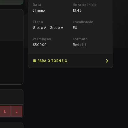
Data
Hora de início
21 maio
13:45
Etapa
Localização
Group A - Group A
EU
Premiação
Formato
$
50000
Best of 1
IR PARA O TORNEIO
L
L