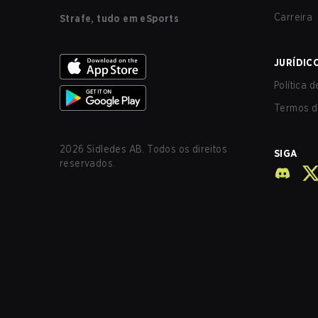
Carreira
Strafe, tudo em eSports
JURÍDIC
Política 
Termos d
2026
Sidledes AB. Todos os direitos
SIGA
reservados.