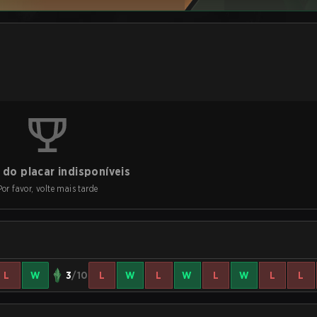
do placar indisponíveis
Por favor, volte mais tarde
L
W
3
/10
L
W
L
W
L
W
L
L