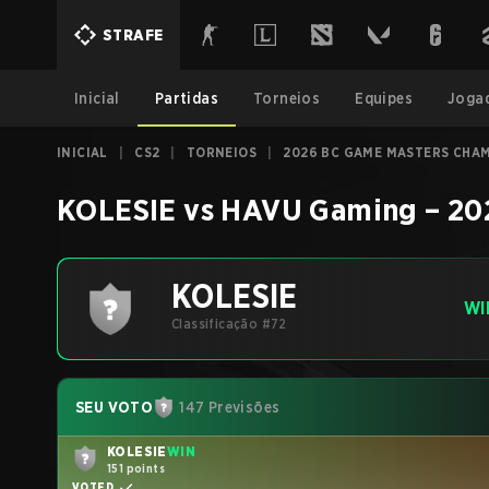
STRAFE
Inicial
Partidas
Torneios
Equipes
Joga
INICIAL
|
CS2
|
TORNEIOS
|
2026 BC GAME MASTERS CHAM
KOLESIE
vs
HAVU Gaming
–
20
KOLESIE
WI
Classificação #72
SEU VOTO
147 Previsões
KOLESIE
WIN
151 points
VOTED