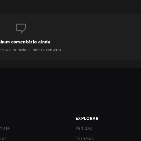
hum comentário ainda
 seja o primeiro a iniciar a conversa!
A
EXPLORAR
trafe
Partidas
Nos
Torneios