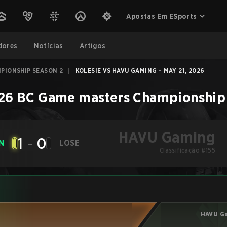
Apostas Em ESports
dores
Notícias
Artigos
PIONSHIP SEASON 2
|
KOLESIE VS HAVU GAMING - MAY 21, 2026
26 BC Game masters Championship
HAVU Gaming
1
-
0
N
LOSE
Classificação #155
HAVU G