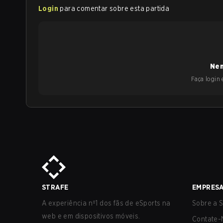
Login
para comentar sobre esta partida
Nen
Faça login e
STRAFE
EMPRES
A experiência nº1 dos fãs de eSports na
Sobre a S
web e em dispositivos móveis.
Contate-