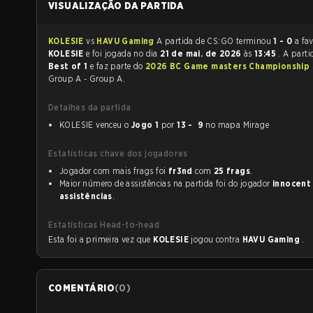
VISUALIZAÇÃO DA PARTIDA
KOLESIE
vs
HAVU Gaming
A partida de CS:GO terminou
1 - 0
a fa
KOLESIE
e foi jogada no dia
21 de mai. de 2026
às
13:45
. A part
Best of 1
e faz parte do
2026 BC Game masters Championship 
Group A - Group A.
Detalhes da partida
KOLESIE venceu o
Jogo 1
por
13 - 9
no mapa Mirage
Estatísticas chave dos jogadores
Jogador com mais frags foi
fr3nd
com
25 frags
.
Maior número de assistências na partida foi do jogador
innocent
assistências
.
Estatísticas Head-to-head
Esta foi a primeira vez que
KOLESIE
jogou contra
HAVU Gaming
.
COMENTÁRIO
(
0
)