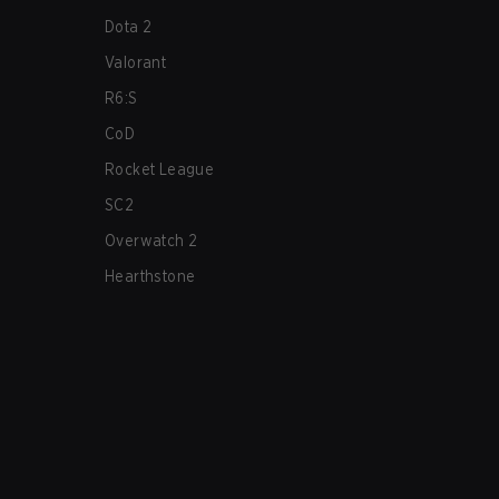
Dota 2
Valorant
R6:S
CoD
Rocket League
SC2
Overwatch 2
Hearthstone