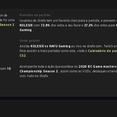
Previsão da partida
vor de
ida foi uma
Usuários da Strafe tem um favorito claro
Season 2
KOLESIE
com
72.8%
dos votos a seu favor e
27.2%
dos votos para
Gaming
.
Onde assistir
Assista
KOLESIE vs HAVU Gaming
ao vivo na strafe.com, Twitch 
Para assistir a mais partidas como esta, visite o
Calendário de pa
CS2
.
Acompanhe toda a ação que acontece no
2026 BC Game masters
com
10
Championship Season 2
, assim como as VODs, destaques e transmissões ao
vivo, tudo na Strafe.