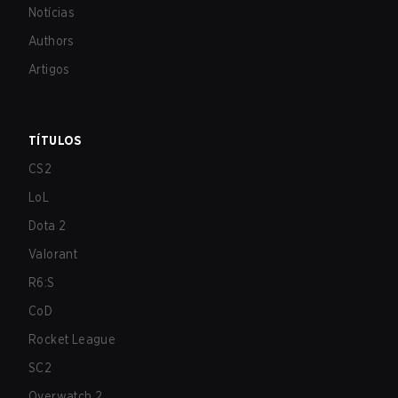
Notícias
Authors
Artigos
TÍTULOS
CS2
LoL
Dota 2
Valorant
R6:S
CoD
Rocket League
SC2
Overwatch 2