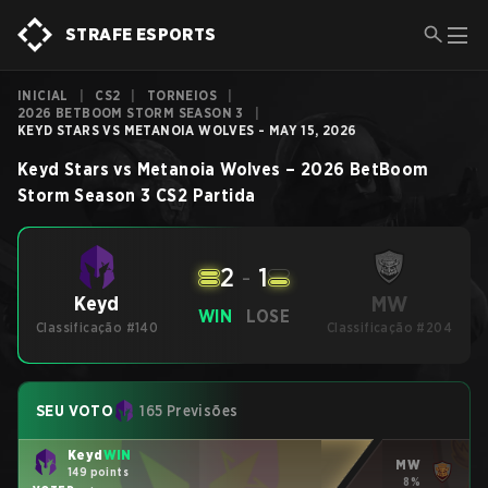
STRAFE ESPORTS
INICIAL
|
CS2
|
TORNEIOS
|
2026 BETBOOM STORM SEASON 3
|
KEYD STARS VS METANOIA WOLVES - MAY 15, 2026
Keyd Stars
vs
Metanoia Wolves
–
2026 BetBoom
Storm Season 3
CS2
Partida
2
-
1
MW
Keyd
WIN
LOSE
Classificação #140
Classificação #204
SEU VOTO
165 Previsões
Keyd
WIN
MW
149 points
8%