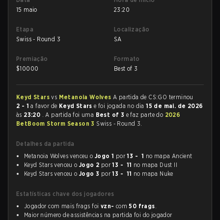
15 maio
23:20
Etapa
Localização
Swiss - Round 3
SA
Premiação
Formato
$
10000
Best of 3
Keyd Stars
vs
Metanoia Wolves
A partida de CS:GO terminou
2 - 1
a favor de
Keyd Stars
e foi jogada no dia
15 de mai. de 2026
às
23:20
. A partida foi uma
Best of 3
e faz parte do
2026
BetBoom Storm Season 3
Swiss - Round 3.
Detalhes da partida
Metanoia Wolves venceu o
Jogo 1
por
13 - 1
no mapa Ancient
Keyd Stars venceu o
Jogo 2
por
13 - 11
no mapa Dust II
Keyd Stars venceu o
Jogo 3
por
13 - 11
no mapa Nuke
Estatísticas chave dos jogadores
Jogador com mais frags foi
vzn-
com
50 frags
.
Maior número de assistências na partida foi do jogador