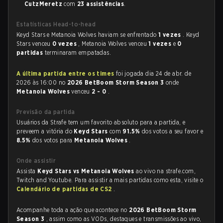
CutzMeretz
com
23 assistências
.
Estatísticas Head-to-head
Keyd Stars e Metanoia Wolves haviam se enfrentado
1 vezes
. Keyd
Stars venceu
0 vezes
, Metanoia Wolves venceu
1 vezes
e
0
partidas
terminaram empatadas.
A última partida entre os times
foi jogada dia 24 de abr. de
2026 às 16:00 no
2026 BetBoom Storm Season 3
onde
Metanoia Wolves
venceu
2 - 0
.
Previsão da partida
Usuários da Strafe tem um favorito absoluto para a partida, e
preveem a vitória do
Keyd Stars
com
91.5%
dos votos a seu favor e
8.5%
dos votos para
Metanoia Wolves
.
Onde assistir
Assista
Keyd Stars vs Metanoia Wolves
ao vivo na strafe.com,
Twitch and Youtube. Para assistir a mais partidas como esta, visite o
Calendário de partidas de CS2
.
Acompanhe toda a ação que acontece no
2026 BetBoom Storm
Season 3
, assim como as VODs, destaques e transmissões ao vivo,