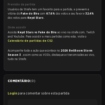
Previsão da partida
Usuários da Strafe tem um favorito para a partida, e preveem a
vitória do
Fake do Biru
com
67.6%
dos votos a seu favor e
32.4%
dos votos para
Keyd Stars
.
Onde assistir
Assista
Keyd Stars vs Fake do Biru
ao vivo na strafe.com, Twitch
and Youtube. Para assistir a mais partidas como esta, visite o
Calendário de partidas de CS2
.
Acompanhe toda a ação que acontece no
2026 BetBoom Storm
Season 3
, assim como as VODs, destaques e transmissões ao vivo,
tudo na Strafe.
COMENTÁRIO
(
0
)
Login
para comentar sobre esta partida