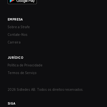
EMPRESA
Sobre a Strafe
Contate-Nos
Carreira
JURÍDICO
Política de Privacidade
Termos de Serviço
2026
Sidledes AB. Todos os direitos reservados.
SIGA