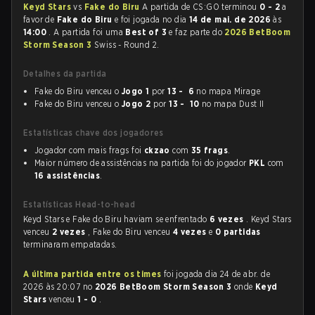
Keyd Stars
vs
Fake do Biru
A partida de CS:GO terminou
0 - 2
a
favor de
Fake do Biru
e foi jogada no dia
14 de mai. de 2026
às
14:00
. A partida foi uma
Best of 3
e faz parte do
2026 BetBoom
Storm Season 3
Swiss - Round 2.
Detalhes da partida
Fake do Biru venceu o
Jogo 1
por
13 - 6
no mapa Mirage
Fake do Biru venceu o
Jogo 2
por
13 - 10
no mapa Dust II
Estatísticas chave dos jogadores
Jogador com mais frags foi
ckzao
com
35 frags
.
Maior número de assistências na partida foi do jogador
PKL
com
16 assistências
.
Estatísticas Head-to-head
Keyd Stars e Fake do Biru haviam se enfrentado
6 vezes
. Keyd Stars
venceu
2 vezes
, Fake do Biru venceu
4 vezes
e
0 partidas
terminaram empatadas.
A última partida entre os times
foi jogada dia 24 de abr. de
2026 às 20:07 no
2026 BetBoom Storm Season 3
onde
Keyd
Stars
venceu
1 - 0
.