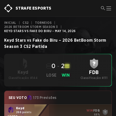
STRAFE ESPORTS
INICIAL
|
CS2
|
TORNEIOS
|
2026 BETBOOM STORM SEASON 3
|
KEYD STARS VS FAKE DO BIRU - MAY 14, 2026
Keyd Stars
vs
Fake do Biru
–
2026 BetBoom Storm
Season 3
CS2
Partida
0
-
2
FDB
Keyd
LOSE
WIN
Classificação #144
Classificação #111
SEU VOTO
173 Previsões
Keyd
WIN
FDB
266 points
68%