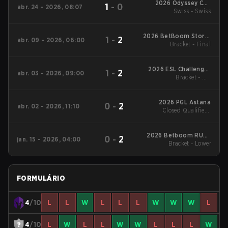
2026 Odyssey Cup
1
-
0
abr. 24 - 2026, 08:07
Swiss - Swiss
Brazil
2026 BetBoom Storm
1
-
2
abr. 09 - 2026, 06:00
Bracket - Final
Season 2
2026 ESL Challenger
1
-
2
abr. 03 - 2026, 09:00
League Season 51:
Bracket - UB
South America - Cup
Quarterfinal
#3
2026 PGL Astana
0
-
2
abr. 02 - 2026, 11:10
Closed Qualifier -
Closed Qualifier LB
Final
2026 Betboom RUSH
0
-
2
jan. 15 - 2026, 04:00
B Summit Season 1
Bracket - Lower
FORMULÁRIO
4
/10
L
L
W
L
L
L
W
W
W
L
4
/10
L
W
L
L
W
W
L
L
L
W