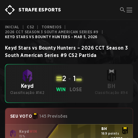
STRAFE ESPORTS
INICIAL
|
CS2
|
TORNEIOS
|
2026 CCT SEASON 3 SOUTH AMERICAN SERIES #9
|
KEYD STARS VS BOUNTY HUNTERS - MAR 5, 2026
Keyd Stars
vs
Bounty Hunters
–
2026 CCT Season 3
South American Series #9
CS2
Partida
2
-
1
BH
Keyd
WIN
LOSE
Classificação #142
Classificação #94
SEU VOTO
145 Previsões
BH
Keyd
WIN
169 points
15%