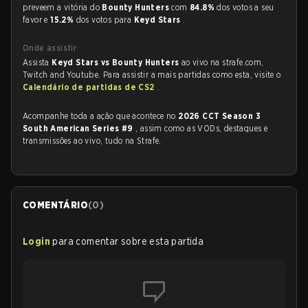
preveem a vitória do
Bounty Hunters
com
84.8%
dos votos a seu
favor e
15.2%
dos votos para
Keyd Stars
.
Onde assistir
Assista
Keyd Stars vs Bounty Hunters
ao vivo na strafe.com,
Twitch and Youtube. Para assistir a mais partidas como esta, visite o
Calendário de partidas de CS2
.
Acompanhe toda a ação que acontece no
2026 CCT Season 3
South American Series #9
, assim como as VODs, destaques e
transmissões ao vivo, tudo na Strafe.
COMENTÁRIO
(
0
)
Login
para comentar sobre esta partida