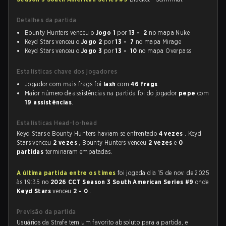
Detalhes da partida
Bounty Hunters venceu o
Jogo 1
por
13 - 2
no mapa Nuke
Keyd Stars venceu o
Jogo 2
por
13 - 7
no mapa Mirage
Keyd Stars venceu o
Jogo 3
por
13 - 10
no mapa Overpass
Estatísticas chave dos jogadores
Jogador com mais frags foi
lash
com
46 frags
.
Maior número de assistências na partida foi do jogador
pepe
com
19 assistências
.
Estatísticas Head-to-head
Keyd Stars e Bounty Hunters haviam se enfrentado
4 vezes
. Keyd
Stars venceu
2 vezes
, Bounty Hunters venceu
2 vezes
e
0
partidas
terminaram empatadas.
A última partida entre os times
foi jogada dia 15 de nov. de 2025
às 19:35 no
2026 CCT Season 3 South American Series #9
onde
Keyd Stars
venceu
2 - 0
.
Previsão da partida
Usuários da Strafe tem um favorito absoluto para a partida, e