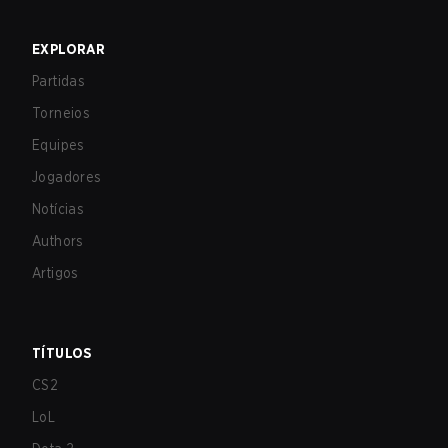
EXPLORAR
Partidas
Torneios
Equipes
Jogadores
Notícias
Authors
Artigos
TÍTULOS
CS2
LoL