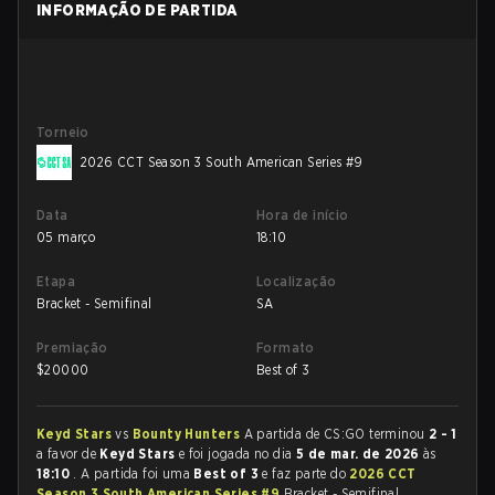
INFORMAÇÃO DE PARTIDA
Torneio
2026 CCT Season 3 South American Series #9
Data
Hora de início
05 março
18:10
Etapa
Localização
Bracket - Semifinal
SA
Premiação
Formato
$
20000
Best of 3
Keyd Stars
vs
Bounty Hunters
A partida de CS:GO terminou
2 - 1
a favor de
Keyd Stars
e foi jogada no dia
5 de mar. de 2026
às
18:10
. A partida foi uma
Best of 3
e faz parte do
2026 CCT
Season 3 South American Series #9
Bracket - Semifinal.