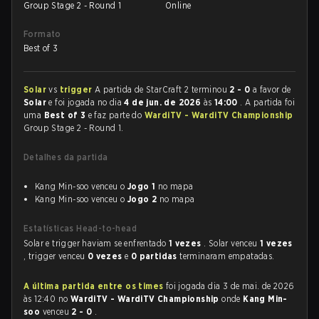
Group Stage 2 - Round 1
Online
Formato
Best of 3
Solar
vs
trigger
A partida de StarCraft 2 terminou
2 - 0
a favor de
Solar
e foi jogada no dia
4 de jun. de 2026
às
14:00
. A partida foi
uma
Best of 3
e faz parte do
WardiTV - WardiTV Championship
Group Stage 2 - Round 1.
Detalhes da partida
Kang Min-soo venceu o
Jogo 1
no mapa
Kang Min-soo venceu o
Jogo 2
no mapa
Estatísticas Head-to-head
Solar e trigger haviam se enfrentado
1 vezes
. Solar venceu
1 vezes
, trigger venceu
0 vezes
e
0 partidas
terminaram empatadas.
A última partida entre os times
foi jogada dia 3 de mai. de 2026
às 12:40 no
WardiTV - WardiTV Championship
onde
Kang Min-
soo
venceu
2 - 0
.