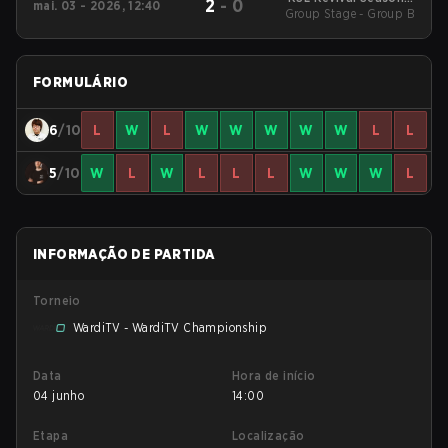
2
-
0
mai. 03 - 2026, 12:40
Group Stage - Group B
2026
FORMULÁRIO
6
/10
L
W
L
W
W
W
W
W
L
L
5
/10
W
L
W
L
L
L
W
W
W
L
INFORMAÇÃO DE PARTIDA
Torneio
WardiTV - WardiTV Championship
Data
Hora de início
04 junho
14:00
Etapa
Localização