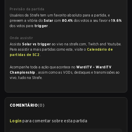
Previsão da partida
Usuários da Strafe tem um favorito absoluto para a partida, e
preveem a vitória do
Solar
com
80.4%
dos votos a seu favor e
19.6%
dos votos para
trigger
.
Onde assistir
Assista
Solar vs trigger
ao vivo na strafe.com, Twitch and Youtube.
Para assistir a mais partidas como esta, visite o
Calendário de
partidas de SC2
.
Acompanhe toda a ação que acontece no
WardiTV - WardiTV
Championship
, assim como as VODs, destaques e transmissões ao
vivo, tudo na Strafe.
COMENTÁRIO
(
0
)
Login
para comentar sobre esta partida