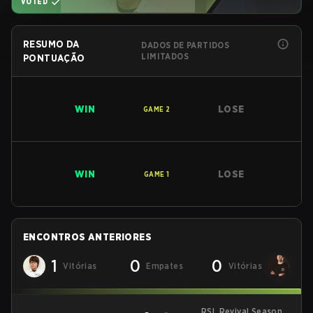
VOTED
RESUMO DA
DADOS DE PARTIDOS
LIMITADOS
PONTUAÇÃO
WIN
LOSE
GAME
2
WIN
LOSE
GAME
1
ENCONTROS ANTERIORES
1
0
0
Vitórias
Empates
Vitórias
RSL Revival Season 5