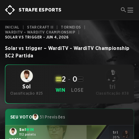
STRAFE ESPORTS
INICIAL
|
STARCRAFT II
|
TORNEIOS
|
WARDITV - WARDITV CHAMPIONSHIP
|
SOLAR VS TRIGGER - JUN 4, 2026
Solar
vs
trigger
–
WardiTV - WardiTV Championship
SC2
Partida
2
-
0
tri
Sol
WIN
LOSE
Classificação #25
Classificação #38
SEU VOTO
51 Previsões
Sol
WIN
tri
112 points
20%