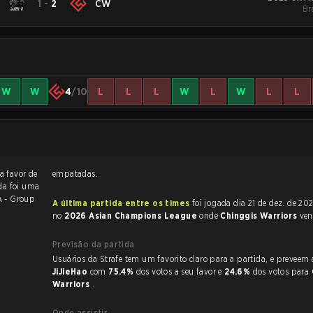
1
-
2
CW
Br
W
W
4
/10
L
L
L
W
L
W
L
L
a favor de
empatadas.
ida foi uma
 - Group
A última partida entre os times
foi jogada dia 21 de dez. de 2025 às 09:57
no
2026 Asian Champions League
onde
Chinggis Warriors
ve
Previsão da partida
Usuários da Strafe tem um favorito claro
JiJieHao
com
75.4%
dos votos a seu favor e
24.6%
dos votos para
Warriors
.
Onde assistir