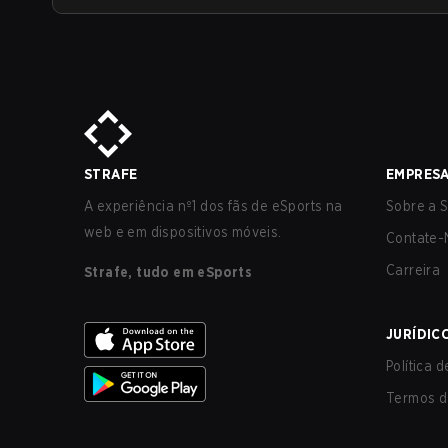
STRAFE
EMPRES
A experiência nº1 dos fãs de eSports na
Sobre a S
web e em dispositivos móveis.
Contate-
Carreira
Strafe, tudo em eSports
JURÍDIC
Política 
Termos d