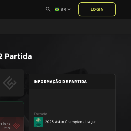
BR
LOGIN
2
Partida
INFORMAÇÃO DE PARTIDA
Torneio
2026 Asian Champions League
rriors
25%