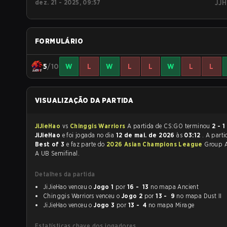
dez. 21 - 2025, 09:57
JJH
FORMULÁRIO
5
/10
W
L
W
L
L
W
L
L
VISUALIZAÇÃO DA PARTIDA
JiJieHao
vs
Chinggis Warriors
A partida de CS:GO terminou
2 - 1
JiJieHao
e foi jogada no dia
12 de mai. de 2026
às
03:12
. A part
Best of 3
e faz parte do
2026 Asian Champions League
Group A
A UB Semifinal.
Detalhes da partida
JiJieHao venceu o
Jogo 1
por
16 - 13
no mapa Ancient
Chinggis Warriors venceu o
Jogo 2
por
13 - 9
no mapa Dust II
JiJieHao venceu o
Jogo 3
por
13 - 4
no mapa Mirage
Estatísticas chave dos jogadores