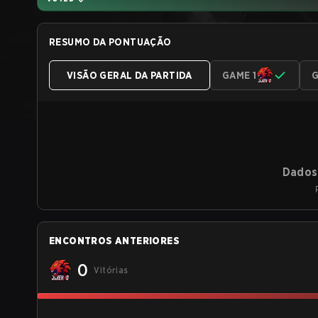
RESUMO DA PONTUAÇÃO
VISÃO GERAL DA PARTIDA
GAME 1
G
Dados 
ENCONTROS ANTERIORES
0
Vitórias