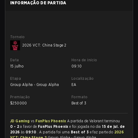
INFORMAÇÃO DE PARTIDA
Torneio
2026 VCT: China Stage 2
Data
Hora de início
15 julho
09:10
Etapa
Localização
Group Alpha - Group Alpha
EA
Premiação
Formato
$
250000
Best of 3
JD Gaming
vs
FunPlus Phoenix
A partida de Valorant terminou
0 - 2
a favor de
FunPlus Phoenix
e foi jogada no dia
15 de jul. de
2026
às
09:10
. A partida foi uma
Best of 3
e faz parte do
2026
VCT: China Stage 2
Group Alpha - Group Alpha.