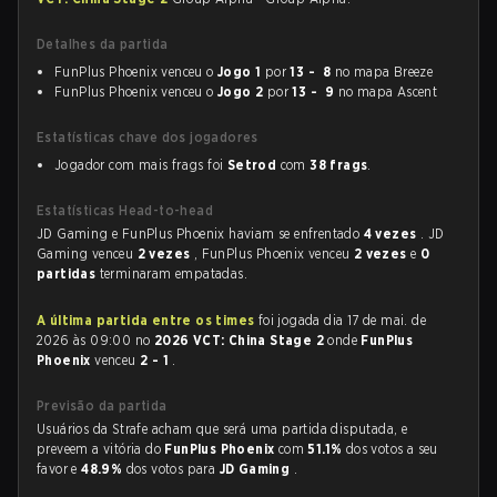
Detalhes da partida
FunPlus Phoenix venceu o
Jogo 1
por
13 - 8
no mapa Breeze
FunPlus Phoenix venceu o
Jogo 2
por
13 - 9
no mapa Ascent
Estatísticas chave dos jogadores
Jogador com mais frags foi
Setrod
com
38 frags
.
Estatísticas Head-to-head
JD Gaming e FunPlus Phoenix haviam se enfrentado
4 vezes
. JD
Gaming venceu
2 vezes
, FunPlus Phoenix venceu
2 vezes
e
0
partidas
terminaram empatadas.
A última partida entre os times
foi jogada dia 17 de mai. de
2026 às 09:00 no
2026 VCT: China Stage 2
onde
FunPlus
Phoenix
venceu
2 - 1
.
Previsão da partida
Usuários da Strafe acham que será uma partida disputada, e
preveem a vitória do
FunPlus Phoenix
com
51.1%
dos votos a seu
favor e
48.9%
dos votos para
JD Gaming
.