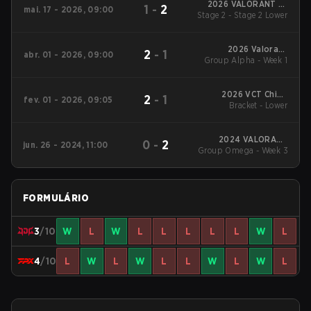
2026 VALORANT at
1
-
2
mai. 17 - 2026, 09:00
Stage 2 - Stage 2 Lower
Esports World Cup
2026 Valorant
2
-
1
abr. 01 - 2026, 09:00
Group Alpha - Week 1
Champions Tour:
China Stage 1
2026 VCT China
2
-
1
fev. 01 - 2026, 09:05
Bracket - Lower
Kickoff
2024 VALORANT
0
-
2
jun. 26 - 2024, 11:00
Champions Tour:China
Group Omega - Week 3
Stage 2
FORMULÁRIO
3
/10
W
L
W
L
L
L
L
L
W
L
4
/10
L
W
L
W
L
L
W
L
W
L