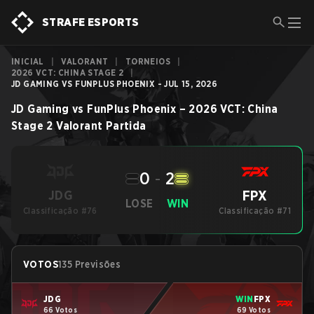
STRAFE ESPORTS
INICIAL
|
VALORANT
|
TORNEIOS
|
2026 VCT: CHINA STAGE 2
|
JD GAMING VS FUNPLUS PHOENIX - JUL 15, 2026
JD Gaming
vs
FunPlus Phoenix
–
2026 VCT: China
Stage 2
Valorant
Partida
0
-
2
FPX
JDG
LOSE
WIN
Classificação #76
Classificação #71
VOTOS
135 Previsões
JDG
WIN
FPX
66 Votos
69 Votos