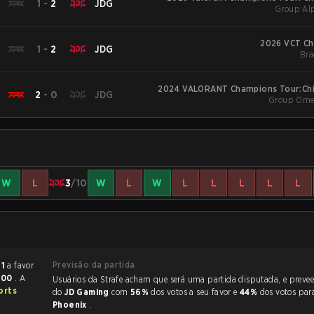
1
-
2
JDG
Group Alp
2026 VCT Ch
1
-
2
JDG
Bra
2024 VALORANT Champions Tour:Chi
2
-
0
JDG
Group Omeg
W
L
3
/10
W
L
W
L
L
L
L
L
Previsão da partida
 1
a favor
:00
. A
Usuários da Strafe acham que será uma partida disputada, e preveem a vitória
orts
do
JD Gaming
com
56%
dos votos a seu favor e
44%
dos votos pa
Phoenix
.