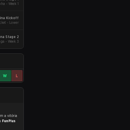
ha - Week 1
ina Kickoff
cket - Lower
na Stage 2
a - Week 3
W
L
ra
FunPlus