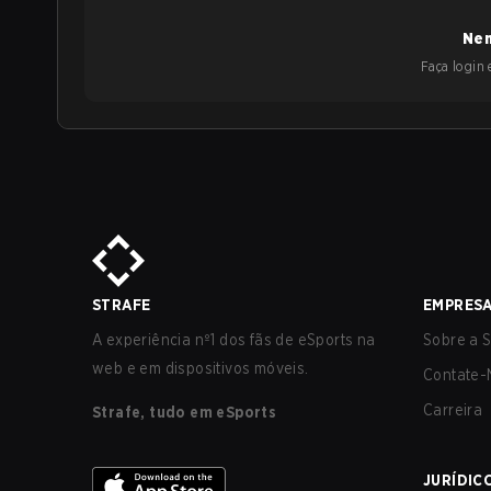
Nen
Faça login e
STRAFE
EMPRES
A experiência nº1 dos fãs de eSports na
Sobre a S
web e em dispositivos móveis.
Contate-
Carreira
Strafe, tudo em eSports
JURÍDIC