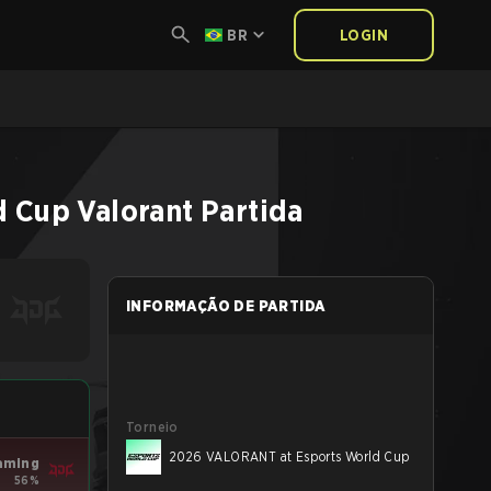
BR
LOGIN
d Cup
Valorant
Partida
INFORMAÇÃO DE PARTIDA
Torneio
2026 VALORANT at Esports World Cup
aming
56%