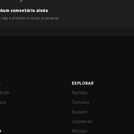
hum comentário ainda
 seja o primeiro a iniciar a conversa!
A
EXPLORAR
trafe
Partidas
Nos
Torneios
Equipes
Jogadores
O
Notícias