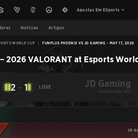
Apostas Em ESports
dores
Notícias
Artigos
PORTS WORLD CUP
|
FUNPLUS PHOENIX VS JD GAMING - MAY 17, 2026
–
2026 VALORANT at Esports Worl
JD Gaming
2
-
1
LOSE
Classificação #75
JD G