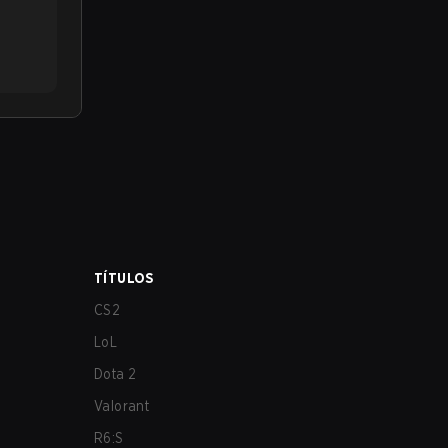
TÍTULOS
CS2
LoL
Dota 2
Valorant
R6:S