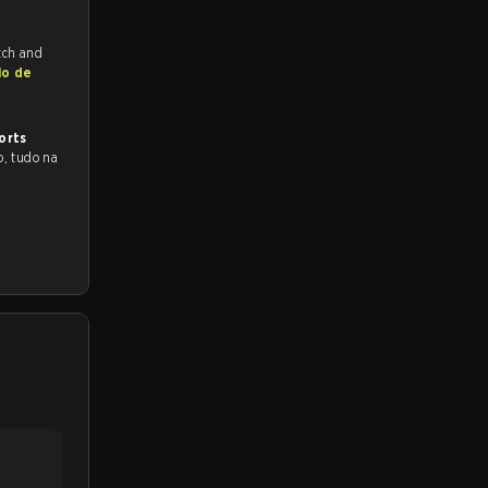
tch and
io de
orts