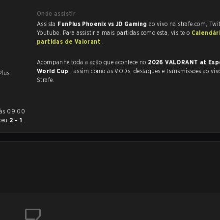
Onde assistir
Assista
FunPlus Phoenix vs JD Gaming
ao vivo na strafe.com, Twi
Youtube. Para assistir a mais partidas como esta, visite o
Calendár
partidas de Valorant
.
Acompanhe toda a ação que acontece no
2026 VALORANT at Esp
World Cup
, assim como as VODs, destaques e transmissões ao vivo, tudo na
Plus
Strafe.
ceu
2 - 1
.