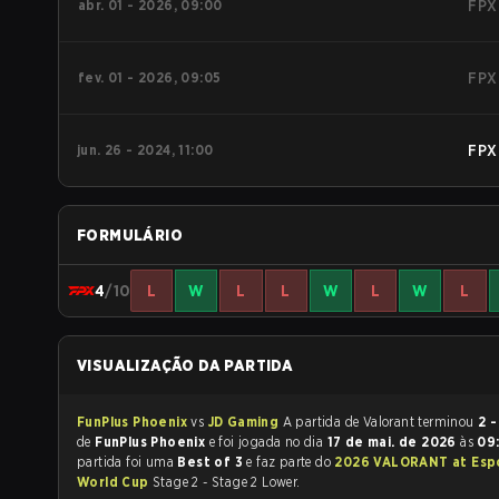
abr. 01 - 2026, 09:00
FPX
fev. 01 - 2026, 09:05
FPX
jun. 26 - 2024, 11:00
FPX
FORMULÁRIO
4
/10
L
W
L
L
W
L
W
L
VISUALIZAÇÃO DA PARTIDA
FunPlus Phoenix
vs
JD Gaming
A partida de Valorant terminou
2 -
de
FunPlus Phoenix
e foi jogada no dia
17 de mai. de 2026
às
09
partida foi uma
Best of 3
e faz parte do
2026 VALORANT at Esp
World Cup
Stage 2 - Stage 2 Lower.