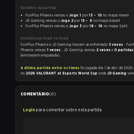
Detalhes da partida
FunPlus Phoenix venceu o
Jogo 1
por
13 - 10
no mapa Haven
JD Gaming venceu o
Jogo 2
por
13 - 6
no mapa Ascent
FunPlus Phoenix venceu o
Jogo 3
por
18 - 16
no mapa Split
Estatísticas Head-to-head
FunPlus Phoenix e JD Gaming haviam se enfrentado
3 vezes
. Fun
Phoenix venceu
1 vezes
, JD Gaming venceu
2 vezes
e
0 partidas
terminaram empatadas.
A última partida entre os times
foi jogada dia 1 de abr. de 2026 às 09:00
no
2026 VALORANT at Esports World Cup
onde
JD Gaming
ven
COMENTÁRIO
(
0
)
Login
para comentar sobre esta partida