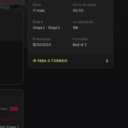
Data
Hora de início
17 maio
09:00
Etapa
Localização
Stage 2 - Stage 2
WA
Lower
Premiação
Formato
$
2000000
Best of 3
IR PARA O TORNEIO
órias
ina Stage 1