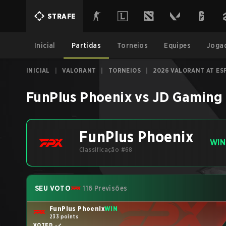
STRAFE
Inicial
Partidas
Torneios
Equipes
Joga
INICIAL
|
VALORANT
|
TORNEIOS
|
2026 VALORANT AT ES
FunPlus Phoenix
vs
JD Gaming
FunPlus Phoenix
WIN
Classificação #68
SEU VOTO
116 Previsões
FunPlus Phoenix
WIN
233 points
VOTED