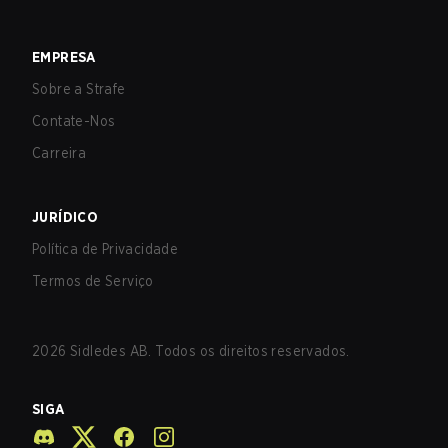
EMPRESA
Sobre a Strafe
Contate-Nos
Carreira
JURÍDICO
Política de Privacidade
Termos de Serviço
2026
Sidledes AB. Todos os direitos reservados.
SIGA