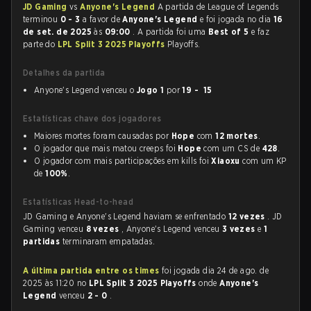
JD Gaming
vs
Anyone's Legend
A partida de League of Legends
terminou
0 - 3
a favor de
Anyone's Legend
e foi jogada no dia
16
de set. de 2025
às
09:00
. A partida foi uma
Best of 5
e faz
parte do
LPL Split 3 2025 Playoffs
Playoffs.
Detalhes da partida
Anyone's Legend venceu o
Jogo 1
por
19 - 15
Estatísticas chave dos jogadores
Maiores mortes foram causadas por
Hope
com
12 mortes
.
O jogador que mais matou creeps foi
Hope
com um CS de
428
.
O jogador com mais participações em kills foi
Xiaoxu
com um KP
de
100%
.
Estatísticas Head-to-head
JD Gaming e Anyone's Legend haviam se enfrentado
12 vezes
. JD
Gaming venceu
8 vezes
, Anyone's Legend venceu
3 vezes
e
1
partidas
terminaram empatadas.
A última partida entre os times
foi jogada dia 24 de ago. de
2025 às 11:20 no
LPL Split 3 2025 Playoffs
onde
Anyone's
Legend
venceu
2 - 0
.