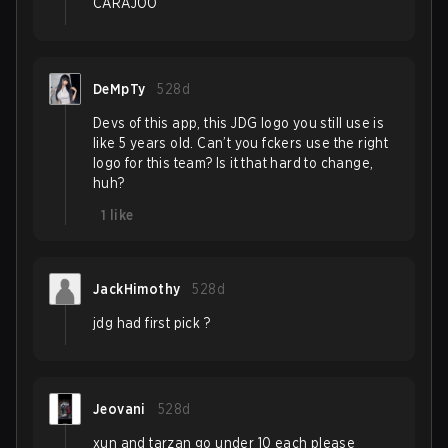
CARAJOO
DeMpTy
528d
Devs of this app, this JDG logo you still use is
like 5 years old. Can’t you fckers use the right
logo for this team? Is it that hard to change,
huh?
1
like
JackHimothy
528d
jdg had first pick ?
Jeovani
528d
xun and tarzan go under 10 each please