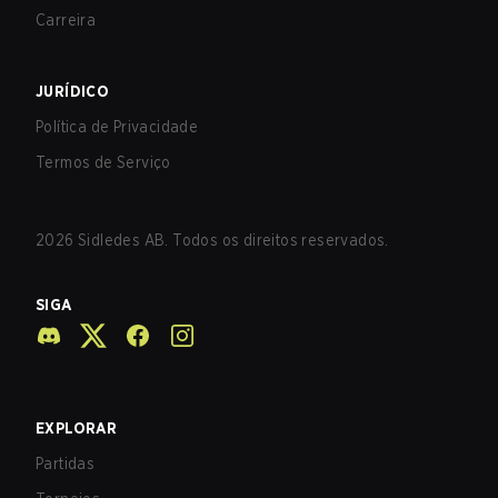
Carreira
JURÍDICO
Política de Privacidade
Termos de Serviço
2026
Sidledes AB. Todos os direitos reservados.
SIGA
EXPLORAR
Partidas