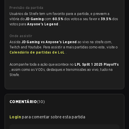
Previsão da partida
Usuários da Strafe tem um favorito para a partida, e preveem a
vitória do
JD Gaming
com
60.5%
dos votos a seu favor e
39.5%
dos
votos para
Anyone's Legend
.
Onde assistir
Assista
JD Gaming vs Anyone's Legend
ao vivo na strafe.com,
Twitch and Youtube. Para assistir a mais partidas como esta, visite o
Calendário de partidas de LoL
.
Acompanhe toda a ação que acontece no
LPL Split 1 2025 Playoffs
, assim como as VODs, destaques e transmissões ao vivo, tudo na
Strafe.
COMENTÁRIO
(
10
)
Login
para comentar sobre esta partida