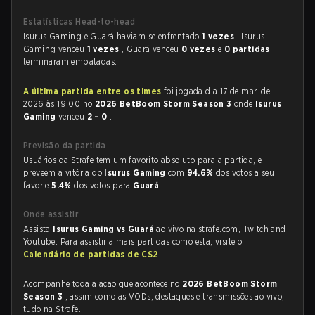
Estatísticas Head-to-head
Isurus Gaming e Guará haviam se enfrentado
1 vezes
. Isurus
Gaming venceu
1 vezes
, Guará venceu
0 vezes
e
0 partidas
terminaram empatadas.
A última partida entre os times
foi jogada dia 17 de mar. de
2026 às 19:00 no
2026 BetBoom Storm Season 3
onde
Isurus
Gaming
venceu
2 - 0
.
Previsão da partida
Usuários da Strafe tem um favorito absoluto para a partida, e
preveem a vitória do
Isurus Gaming
com
94.6%
dos votos a seu
favor e
5.4%
dos votos para
Guará
.
Onde assistir
Assista
Isurus Gaming vs Guará
ao vivo na strafe.com, Twitch and
Youtube. Para assistir a mais partidas como esta, visite o
Calendário de partidas de CS2
.
Acompanhe toda a ação que acontece no
2026 BetBoom Storm
Season 3
, assim como as VODs, destaques e transmissões ao vivo,
tudo na Strafe.