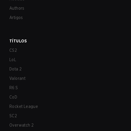
Authors
Artigos
TÍTULOS
CS2
LoL
Dota 2
Valorant
R6:S
CoD
Rocket League
SC2
Overwatch 2