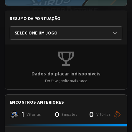
RESUMO DA PONTUAÇÃO
SELECIONE UM JOGO
Dados do placar indisponíveis
Por favor, volte mais tarde
ENCONTROS ANTERIORES
1
0
0
Vitórias
Empates
Vitórias