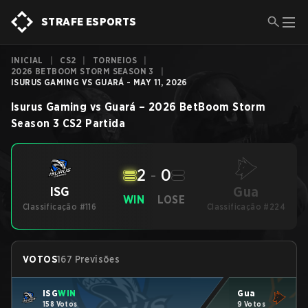
STRAFE ESPORTS
INICIAL
|
CS2
|
TORNEIOS
|
2026 BETBOOM STORM SEASON 3
|
ISURUS GAMING VS GUARÁ - MAY 11, 2026
Isurus Gaming
vs
Guará
–
2026 BetBoom Storm
Season 3
CS2
Partida
2
-
0
Gua
ISG
WIN
LOSE
Classificação #116
Classificação #224
VOTOS
167 Previsões
ISG
WIN
Gua
158 Votos
9 Votos