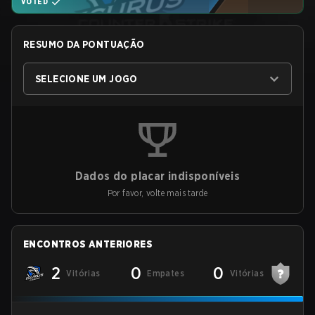
VOTED
RESUMO DA PONTUAÇÃO
SELECIONE UM JOGO
Dados do placar indisponíveis
Por favor, volte mais tarde
ENCONTROS ANTERIORES
2
0
0
Vitórias
Empates
Vitórias