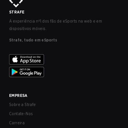
STRAFE
A experiência nº1 dos fãs de eSports na web e em
dispositivos móveis.
Strafe, tudo em eSports
EMPRESA
Sobre a Strafe
Contate-Nos
Carreira