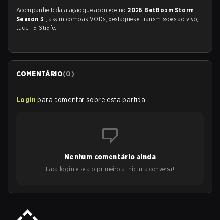
Acompanhe toda a ação que acontece no
2026 BetBoom Storm
Season 3
, assim como as VODs, destaques e transmissões ao vivo,
tudo na Strafe.
COMENTÁRIO
(
0
)
Login
para comentar sobre esta partida
Nenhum comentário ainda
Faça login e seja o primeiro a iniciar a conversa!