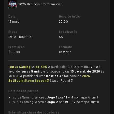
2026 BetBoom Storm Season 3
Data
Hora de início
15 maio
20:00
Etapa
Localização
Swiss - Round 3
SA
Premiação
Formato
$
10000
Best of 3
Isurus Gaming
vs
ex-KRÜ
A partida de CS:GO terminou
2 - 0
a
favor de
Isurus Gaming
e foi jogada no dia
15 de mai. de 2026
às
20:00
. A partida foi uma
Best of 3
e faz parte do
2026
BetBoom Storm Season 3
Swiss - Round 3.
Detalhes da partida
Isurus Gaming venceu o
Jogo 1
por
13 - 4
no mapa Ancient
Isurus Gaming venceu o
Jogo 2
por
19 - 12
no mapa Dust II
Estatísticas chave dos jogadores