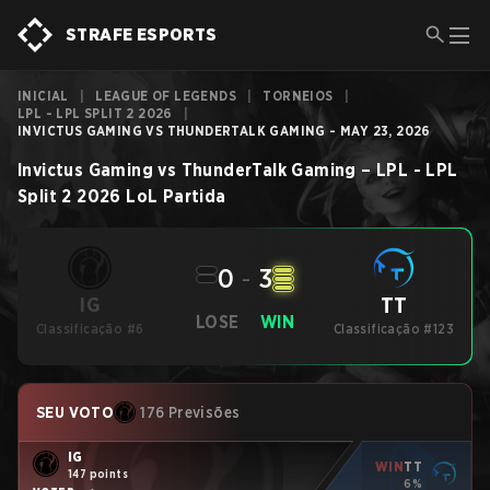
STRAFE ESPORTS
INICIAL
|
LEAGUE OF LEGENDS
|
TORNEIOS
|
LPL - LPL SPLIT 2 2026
|
INVICTUS GAMING VS THUNDERTALK GAMING - MAY 23, 2026
Invictus Gaming
vs
ThunderTalk Gaming
–
LPL - LPL
Split 2 2026
LoL
Partida
0
-
3
TT
IG
LOSE
WIN
Classificação #6
Classificação #123
SEU VOTO
176 Previsões
IG
WIN
TT
147 points
6%