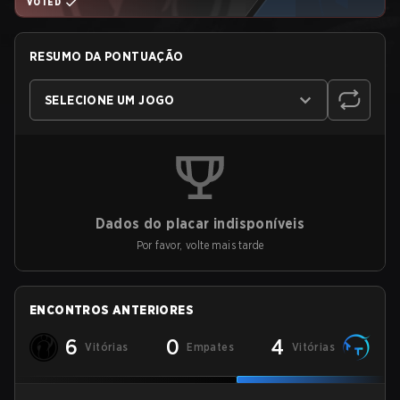
VOTED
RESUMO DA PONTUAÇÃO
SELECIONE UM JOGO
Dados do placar indisponíveis
Por favor, volte mais tarde
ENCONTROS ANTERIORES
6
0
4
Vitórias
Empates
Vitórias