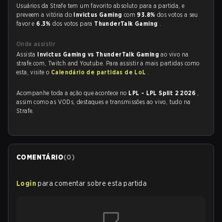
Usuários da Strafe tem um favorito absoluto para a partida, e
preveem a vitória do
Invictus Gaming
com
93.8%
dos votos a seu
favor e
6.3%
dos votos para
ThunderTalk Gaming
.
Onde assistir
Assista
Invictus Gaming vs ThunderTalk Gaming
ao vivo na
strafe.com, Twitch and Youtube. Para assistir a mais partidas como
esta, visite o
Calendário de partidas de LoL
.
Acompanhe toda a ação que acontece no
LPL - LPL Split 2 2026
,
assim como as VODs, destaques e transmissões ao vivo, tudo na
Strafe.
COMENTÁRIO
(
0
)
Login
para comentar sobre esta partida