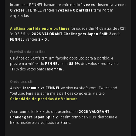
Insomnia e FENNEL haviam se enfrentado
1 vezes
. Insomnia venceu
0 vezes
, FENNEL venceu
1 vezes
e
0 partidas
terminaram
empatadas.
A última partida entre os times
foi jogada dia 14 de ago. de 2021
às 03:36 no
2026 VALORANT Challengers Japan Split 2
onde
FENNEL
venceu
2 - 0
.
Previsão da partida
Usuários da Strafe tem um favorito absoluto para a partida, e
preveem a vitória do
FENNEL
com
88.9%
dos votos a seu favor e
11.1%
dos votos para
Insomnia
.
Onde assistir
Assista
Insomnia vs FENNEL
ao vivo na strafe.com, Twitch and
Youtube. Para assistir a mais partidas como esta, visite o
Calendário de partidas de Valorant
.
Acompanhe toda a ação que acontece no
2026 VALORANT
Challengers Japan Split 2
, assim como as VODs, destaques e
transmissões ao vivo, tudo na Strafe.