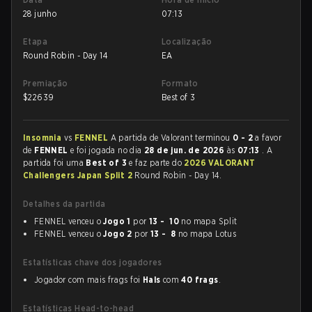
28 junho
07:13
Etapa
Localização
Round Robin - Day 14
EA
Premiação
Formato
$
22639
Best of 3
Insomnia
vs
FENNEL
A partida de Valorant terminou
0 - 2
a favor
de
FENNEL
e foi jogada no dia
28 de jun. de 2026
às
07:13
. A
partida foi uma
Best of 3
e faz parte do
2026 VALORANT
Challengers Japan Split 2
Round Robin - Day 14.
Detalhes da partida
FENNEL venceu o
Jogo 1
por
13 - 10
no mapa Split
FENNEL venceu o
Jogo 2
por
13 - 8
no mapa Lotus
Estatísticas chave dos jogadores
Jogador com mais frags foi
Hals
com
40 frags
.
Estatísticas Head-to-head