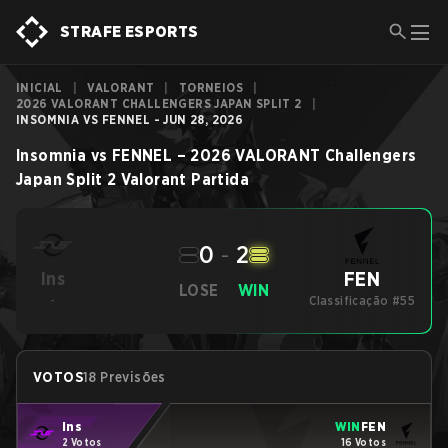
STRAFE ESPORTS
INICIAL
|
VALORANT
|
TORNEIOS
|
2026 VALORANT CHALLENGERS JAPAN SPLIT 2
|
INSOMNIA VS FENNEL - JUN 28, 2026
Insomnia
vs
FENNEL
–
2026 VALORANT Challengers
Japan Split 2
Valorant
Partida
0
-
2
FEN
Ins
LOSE
WIN
-
Classificação #55
VOTOS
18 Previsões
Ins
WIN
FEN
2 Votos
16 Votos