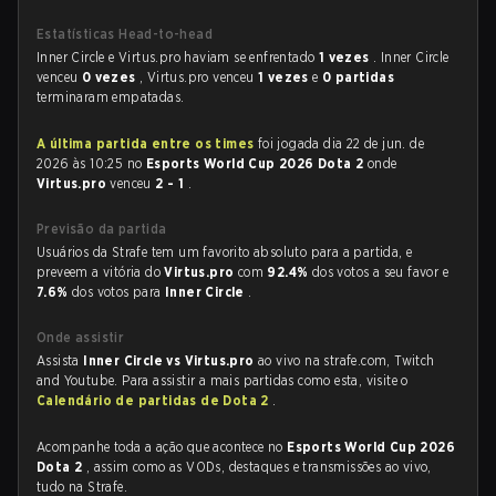
Estatísticas Head-to-head
Inner Circle e Virtus.pro haviam se enfrentado
1 vezes
. Inner Circle
venceu
0 vezes
, Virtus.pro venceu
1 vezes
e
0 partidas
terminaram empatadas.
A última partida entre os times
foi jogada dia 22 de jun. de
2026 às 10:25 no
Esports World Cup 2026 Dota 2
onde
Virtus.pro
venceu
2 - 1
.
Previsão da partida
Usuários da Strafe tem um favorito absoluto para a partida, e
preveem a vitória do
Virtus.pro
com
92.4%
dos votos a seu favor e
7.6%
dos votos para
Inner Circle
.
Onde assistir
Assista
Inner Circle vs Virtus.pro
ao vivo na strafe.com, Twitch
and Youtube. Para assistir a mais partidas como esta, visite o
Calendário de partidas de Dota 2
.
Acompanhe toda a ação que acontece no
Esports World Cup 2026
Dota 2
, assim como as VODs, destaques e transmissões ao vivo,
tudo na Strafe.