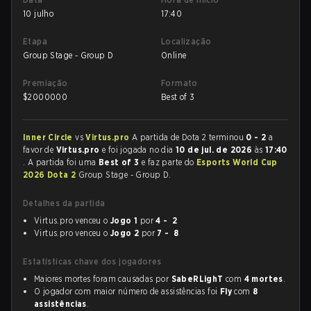
10 julho
17:40
Etapa
Localização
Group Stage - Group D
Online
Premiação
Formato
$
2000000
Best of 3
Inner Circle
vs
Virtus.pro
A partida de Dota 2 terminou
0 - 2
a
favor de
Virtus.pro
e foi jogada no dia
10 de jul. de 2026
às
17:40
. A partida foi uma
Best of 3
e faz parte do
Esports World Cup
2026 Dota 2
Group Stage - Group D.
Detalhes da partida
Virtus.pro venceu o
Jogo 1
por
4 - 2
Virtus.pro venceu o
Jogo 2
por
7 - 8
Estatísticas chave dos jogadores
Maiores mortes foram causadas por
SabeRLighT
com
4 mortes
.
O jogador com maior número de assistências foi
Fly
com
8
assistências
.