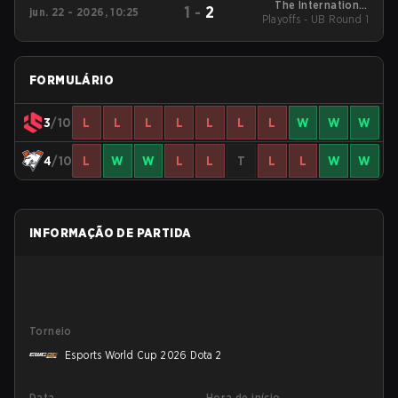
The International
1
-
2
jun. 22 - 2026, 10:25
Playoffs - UB Round 1
Europe Closed
Qualifier
FORMULÁRIO
3
/10
L
L
L
L
L
L
L
W
W
W
4
/10
L
W
W
L
L
T
L
L
W
W
INFORMAÇÃO DE PARTIDA
Torneio
Esports World Cup 2026 Dota 2
Data
Hora de início