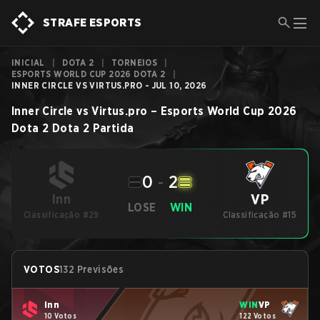
STRAFE ESPORTS
INICIAL
|
DOTA 2
|
TORNEIOS
|
ESPORTS WORLD CUP 2026 DOTA 2
|
INNER CIRCLE VS VIRTUS.PRO - JUL 10, 2026
Inner Circle
vs
Virtus.pro
–
Esports World Cup 2026
Dota 2
Dota 2
Partida
0
-
2
VP
Inn
LOSE
WIN
Classificação #29
Classificação #15
VOTOS
132 Previsões
Inn
WIN
VP
10 Votos
122 Votos