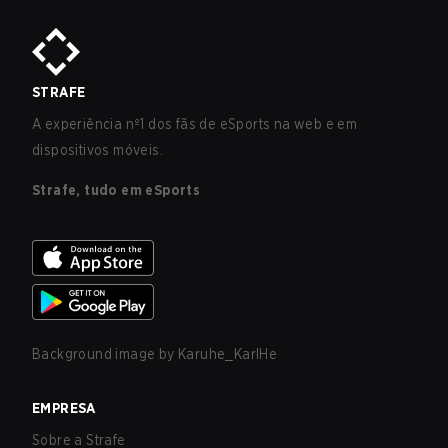
STRAFE
A experiência nº1 dos fãs de eSports na web e em
dispositivos móveis.
Strafe, tudo em eSports
Background image by
Karuhe_KarlHe
EMPRESA
Sobre a Strafe