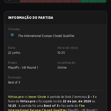
INFORMAÇÃO DE PARTIDA
Torneio
The International Europe Closed Qualifier
Data
Hora de início
22 junho
10:25
Etapa
Localização
Playoffs - UB Round 1
Online
Formato
Best of 3
Virtus.pro
vs
Inner Circle
A partida de Dota 2 terminou
2 - 1
a
favor de
Virtus.pro
e foi jogada no dia
22 de jun. de 2026
às
10:25
. A partida foi uma
Best of 3
e faz parte do
The
International Europe Closed Qualifier
Playoffs - UB Round 1.