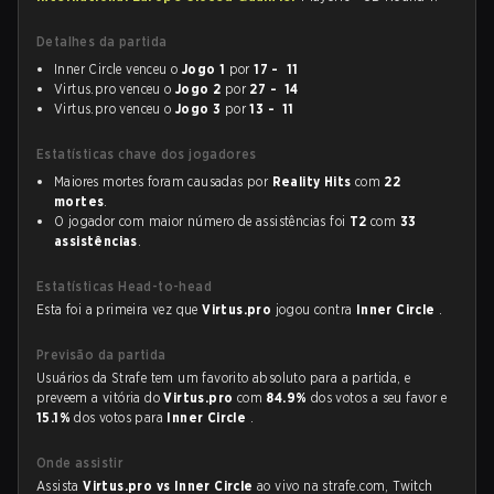
Detalhes da partida
Inner Circle venceu o
Jogo 1
por
17 - 11
Virtus.pro venceu o
Jogo 2
por
27 - 14
Virtus.pro venceu o
Jogo 3
por
13 - 11
Estatísticas chave dos jogadores
Maiores mortes foram causadas por
Reality Hits
com
22
mortes
.
O jogador com maior número de assistências foi
T2
com
33
assistências
.
Estatísticas Head-to-head
Esta foi a primeira vez que
Virtus.pro
jogou contra
Inner Circle
.
Previsão da partida
Usuários da Strafe tem um favorito absoluto para a partida, e
preveem a vitória do
Virtus.pro
com
84.9%
dos votos a seu favor e
15.1%
dos votos para
Inner Circle
.
Onde assistir
Assista
Virtus.pro vs Inner Circle
ao vivo na strafe.com, Twitch