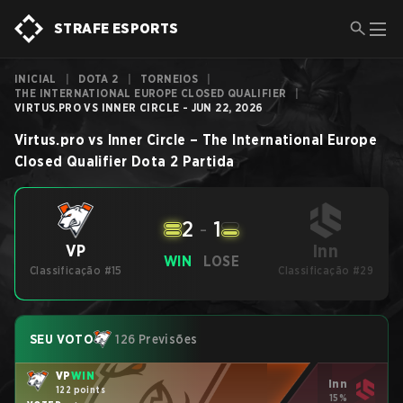
STRAFE ESPORTS
INICIAL
|
DOTA 2
|
TORNEIOS
|
THE INTERNATIONAL EUROPE CLOSED QUALIFIER
|
VIRTUS.PRO VS INNER CIRCLE - JUN 22, 2026
Virtus.pro
vs
Inner Circle
–
The International Europe
Closed Qualifier
Dota 2
Partida
2
-
1
Inn
VP
WIN
LOSE
Classificação #15
Classificação #29
SEU VOTO
126 Previsões
VP
WIN
Inn
122 points
15%