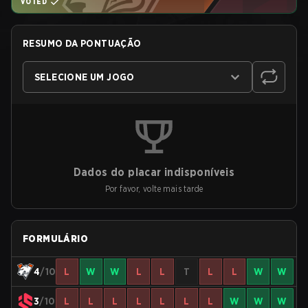
VOTED
RESUMO DA PONTUAÇÃO
SELECIONE UM JOGO
Dados do placar indisponíveis
Por favor, volte mais tarde
FORMULÁRIO
4
/10
L
W
W
L
L
T
L
L
W
W
3
/10
L
L
L
L
L
L
L
W
W
W