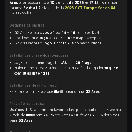
Ares
e foi jogada no dia
10 de jun. de 2026
às
17:35
. A partida
foi uma
Best of 3
e faz parte do
2026 CCT Europe Series #4
Swiss - Swiss.
Detalhes da partida
G2 Ares venceu o
Jogo 1
por
19 - 16
no mapa Dust II
illwill venceu o
Jogo 2
por
13 - 4
no mapa Overpass
G2 Ares venceu o
Jogo 3
por
13 - 4
no mapa Mirage
Estatísticas chave dos jogadores
Jogador com mais frags foi
tAk
com
29 frags
.
Maior número de assistências na partida foi do jogador
yksjupe
com
18 assistências
.
Estatísticas Head-to-head
Esta foi a primeira vez que
illwill
jogou contra
G2 Ares
.
Previsão da partida
Usuários da Strafe tem um favorito claro para a partida, e preveem a
vitória do
illwill
com
74.5%
dos votos a seu favor e
25.5%
dos votos
para
G2 Ares
.