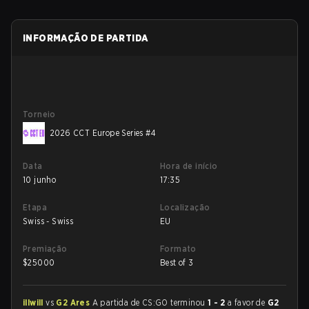
INFORMAÇÃO DE PARTIDA
Torneio
2026 CCT Europe Series #4
Data
Hora de início
10 junho
17:35
Etapa
Localização
Swiss - Swiss
EU
Premiação
Formato
$
25000
Best of 3
illwill
vs
G2 Ares
A partida de CS:GO terminou
1 - 2
a favor de
G2