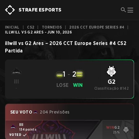
STRAFE ESPORTS
INICIAL
|
CS2
|
TORNEIOS
|
2026 CCT EUROPE SERIES #4
|
ILLWILL VS G2 ARES - JUN 10, 2026
illwill
vs
G2 Ares
–
2026 CCT Europe Series #4
CS2
Partida
1
-
2
G2
ill
LOSE
WIN
-
Classificação #142
SEU VOTO
204 Previsões
ill
WIN
G2
134 points
25%
VOTED