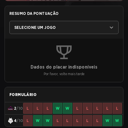
RESUMO DA PONTUAÇÃO
SELECIONE UM JOGO
Dados do placar indisponíveis
Por favor, volte mais tarde
FORMULÁRIO
2
/10
L
L
L
W
W
L
L
L
L
L
4
/10
L
W
W
L
L
L
L
L
W
W