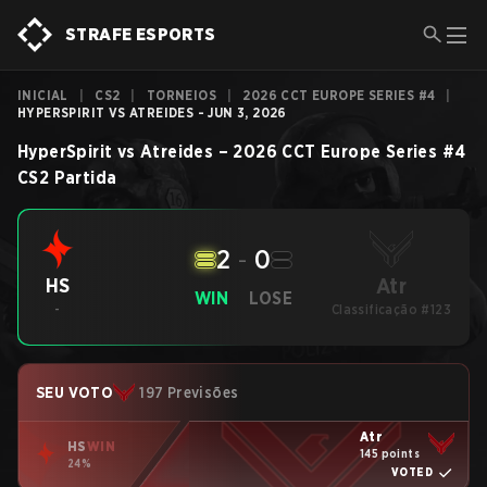
STRAFE ESPORTS
INICIAL
|
CS2
|
TORNEIOS
|
2026 CCT EUROPE SERIES #4
|
HYPERSPIRIT VS ATREIDES - JUN 3, 2026
HyperSpirit
vs
Atreides
–
2026 CCT Europe Series #4
CS2
Partida
2
-
0
Atr
HS
WIN
LOSE
-
Classificação #123
SEU VOTO
197 Previsões
Atr
HS
WIN
145 points
24%
VOTED