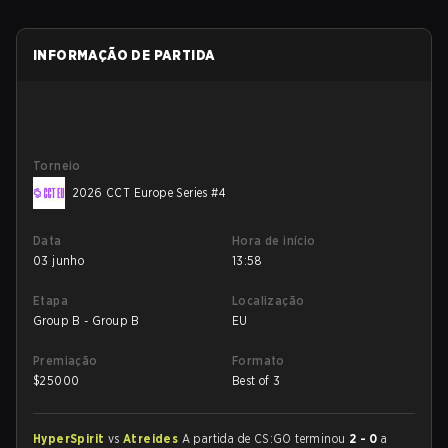
INFORMAÇÃO DE PARTIDA
Torneio
2026 CCT Europe Series #4
Data
Hora de início
03 junho
13:58
Etapa
Localização
Group B - Group B
EU
Premiação
Formato
$
25000
Best of 3
HyperSpirit
vs
Atreides
A partida de CS:GO terminou
2 - 0
a