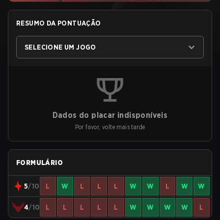
RESUMO DA PONTUAÇÃO
SELECIONE UM JOGO
Dados do placar indisponíveis
Por favor, volte mais tarde
FORMULÁRIO
5
/10
L
W
L
L
L
W
W
L
W
W
4
/10
L
L
L
L
L
W
W
W
W
L