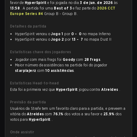
favor de
HyperSpirit
e foi jogada no dia
3 de jun. de 2026
às
13:58
. A partida foi uma
Best of 3
e faz parte do
2026 CCT
Europe Series #4
Group B - Group B.
Detalhes da partida
HyperSpirit venceu o
Jogo 1
por
0 - 0
no mapa Inferno
HyperSpirit venceu o
Jogo 2
por
13 - 7
no mapa Dust II
Estatísticas chave dos jogadores
Jogador com mais frags foi
Goody
com
28 frags
.
Maior número de assistências na partida foi do jogador
starplajerz
com
10 assistências
.
Estatísticas Head-to-head
Esta foi a primeira vez que
HyperSpirit
jogou contra
Atreides
.
Previsão da partida
Usuários da Strafe tem um favorito claro para a partida, e preveem a
vitória do
Atreides
com
76.1%
dos votos a seu favor e
23.9%
dos
votos para
HyperSpirit
.
Onde assistir