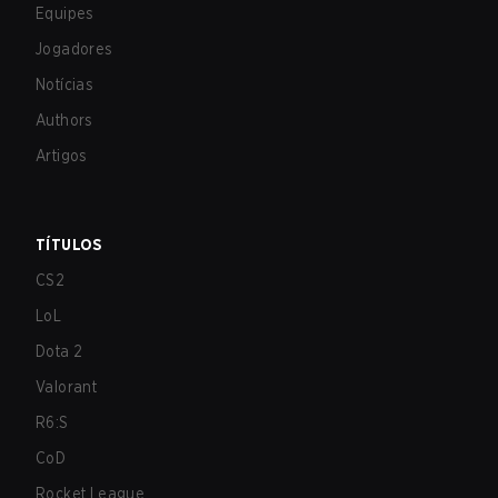
Equipes
Jogadores
Notícias
Authors
Artigos
TÍTULOS
CS2
LoL
Dota 2
Valorant
R6:S
CoD
Rocket League