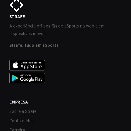
STRAFE
A experiência nº1 dos fãs de eSports na web e em
dispositivos móveis.
Strafe, tudo em eSports
EMPRESA
Sobre a Strafe
Contate-Nos
Carreira