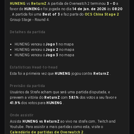
HUNENG
vs
ReturnZ
A partida de Overwatch 2 terminou
3 - 0
a
favor de
HUNENG
e foi jogada no dia
14 de jun. de 2026
às
08:20
. A partida foi uma
Best of 3
e faz parte do
OCS China Stage 2
Group Stage - Round 4.
Detalhes da partida
HUNENG venceu o
Jogo 1
no mapa
HUNENG venceu o
Jogo 2
no mapa
HUNENG venceu o
Jogo 3
no mapa
Estatísticas Head-to-head
Esta foi a primeira vez que
HUNENG
jogou contra
ReturnZ
.
Previsão da partida
Usuários da Strafe acham que será uma partida disputada, e
preveem a vitória do
ReturnZ
com
58.1%
dos votos a seu favor e
41.9%
dos votos para
HUNENG
.
Onde assistir
Assista
HUNENG vs ReturnZ
ao vivo na strafe.com, Twitch and
Youtube. Para assistir a mais partidas como esta, visite o
Calendário de partidas de Overwatch 2
.