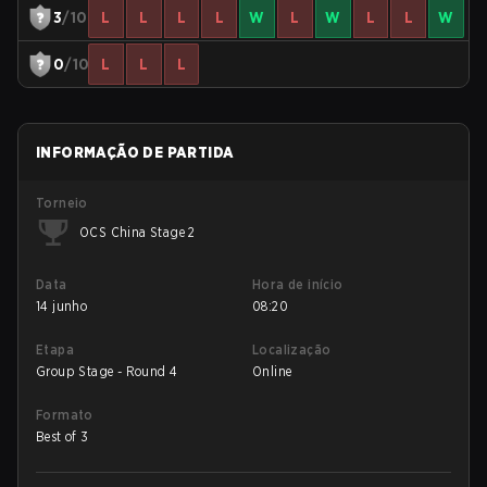
3
/10
L
L
L
L
W
L
W
L
L
W
0
/10
L
L
L
INFORMAÇÃO DE PARTIDA
Torneio
OCS China Stage 2
Data
Hora de início
14 junho
08:20
Etapa
Localização
Group Stage - Round 4
Online
Formato
Best of 3