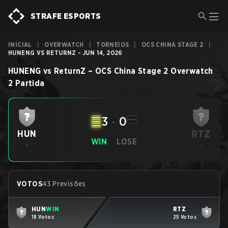
STRAFE ESPORTS
INICIAL
|
OVERWATCH
|
TORNEIOS
|
OCS CHINA STAGE 2
|
HUNENG VS RETURNZ - JUN 14, 2026
HUNENG
vs
ReturnZ
–
OCS China Stage 2
Overwatch
2
Partida
3
-
0
RTZ
HUN
WIN
LOSE
-
-
VOTOS
43 Previsões
HUN
WIN
RTZ
18 Votos
25 Votos