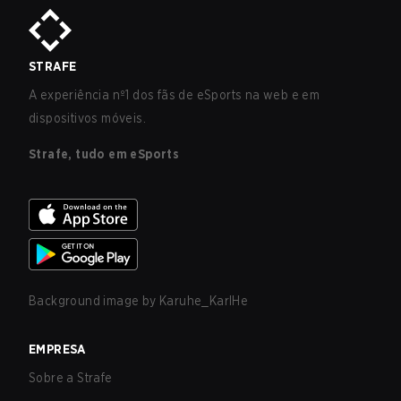
STRAFE
A experiência nº1 dos fãs de eSports na web e em
dispositivos móveis.
Strafe, tudo em eSports
Background image by
Karuhe_KarlHe
EMPRESA
Sobre a Strafe