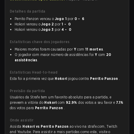
Detalhes da partida
Perrito Panzon venceu o
Jogo 1
por
0 - 6
Hokori venceu o
Jogo 2
por
1 - 0
Hokori venceu o
Jogo 3
por
4 - 0
Estatísticas chave dos jogadores
Maiores mortes foram causadas por
Y
com
11 mortes
.
O jogador com maior número de assistências foi
Y
com
20
assistências
.
Estatísticas Head-to-head
Esta foi a primeira vez que
Hokori
jogou contra
Perrito Panzon
.
Previsão da partida
Usuários da Strafe tem um favorito absoluto para a partida, e
preveem a vitória do
Hokori
com
92.9%
dos votos a seu favor e
7.1%
dos votos para
Perrito Panzon
.
Onde assistir
Assista
Hokori vs Perrito Panzon
ao vivo na strafe.com, Twitch
and Youtube. Para assistir a mais partidas como esta, visite o