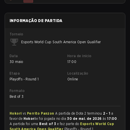
INFORMAÇÃO DE PARTIDA
Torneio
Esports World Cup South America Open Qualifier
Data
Hora de início
30 maio
17:00
Etapa
Localização
Playoffs - Round 1
Online
Formato
Best of 3
Hokori
vs
Perrito Panzon
A partida de Dota 2 terminou
2 - 1
a
favor de
Hokori
e foi jogada no dia
30 de mai. de 2026
às
17:00
.
A partida foi uma
Best of 3
e faz parte do
Esports World Cup
South America Open Qualifier
Playoffs - Round 1.