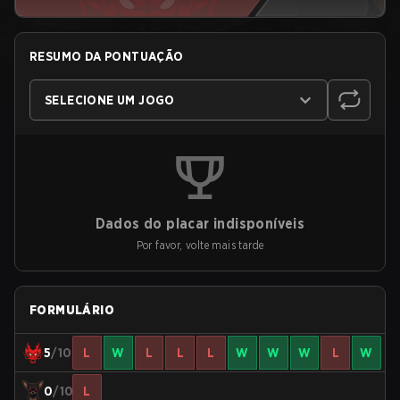
RESUMO DA PONTUAÇÃO
SELECIONE UM JOGO
Dados do placar indisponíveis
Por favor, volte mais tarde
FORMULÁRIO
5
/10
L
W
L
L
L
W
W
W
L
W
0
/10
L