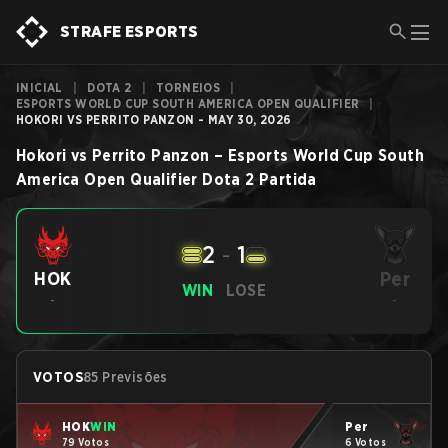
STRAFE ESPORTS
INICIAL
|
DOTA 2
|
TORNEIOS
|
ESPORTS WORLD CUP SOUTH AMERICA OPEN QUALIFIER
|
HOKORI VS PERRITO PANZON - MAY 30, 2026
Hokori
vs
Perrito Panzon
–
Esports World Cup South
America Open Qualifier
Dota 2
Partida
2
-
1
Per
HOK
WIN
LOSE
-
-
VOTOS
85 Previsões
HOK
WIN
Per
79 Votos
6 Votos