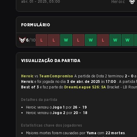
abr. 01 - 2025, 05:00
Heroic
FORMULÁRIO
6
/10
L
L
W
L
W
L
W
W
VISUALIZAÇÃO DA PARTIDA
Heroic
vs
TeamCompromiso
A partida de Dota 2 terminou
2 - 0
a
Heroic
e foi jogada no dia
3 de abr. de 2025
às
17:00
. A partida
Best of 3
e faz parte do
DreamLeague S26: SA
Bracket - LB Rou
Detalhes da partida
Heroic venceu o
Jogo 1
por
26 - 19
Heroic venceu o
Jogo 2
por
20 - 18
Estatísticas chave dos jogadores
Maiores mortes foram causadas por
Yuma
com
22 mortes
.