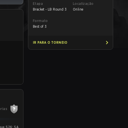
Etapa
Localização
Bracket - LB Round 3
Online
Formato
Best of 3
IR PARA O TORNEIO
órias
ue S26: SA