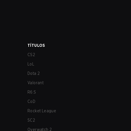
TÍTULOS
CS2
LoL
Dota 2
Valorant
R6:S
CoD
Rocket League
SC2
Overwatch 2