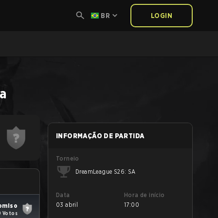
BR
LOGIN
da
INFORMAÇÃO DE PARTIDA
Torneio
DreamLeague S26: SA
Data
Hora de início
03 abril
17:00
omiso
9 Votos