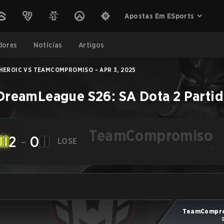
Apostas Em ESports
dores
Notícias
Artigos
HEROIC VS TEAMCOMPROMISO - APR 3, 2025
DreamLeague S26: SA
Dota 2
Parti
TeamCompromiso
2
-
0
LOSE
-
TeamCompr