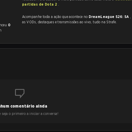
partidas de Dota 2
.
Acompanhe toda a ação que acontece no
DreamLeague S26: SA
,
as VODs, destaques e transmissões ao vivo, tudo na Strafe.
enceu
0
m
hum comentário ainda
 seja o primeiro a iniciar a conversa!