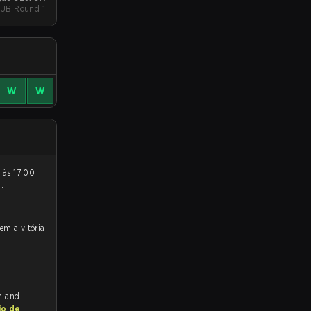
- UB Round 1
W
W
0
.
ch and
io de