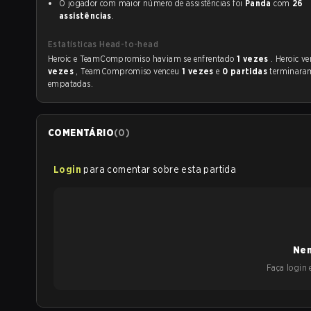
O jogador com maior número de assistências foi
Panda
com
26
assistências
.
Estatísticas Head-to-head
Heroic e TeamCompromiso haviam se enfrentado
1 vezes
. Heroic v
vezes
, TeamCompromiso venceu
1 vezes
e
0 partidas
terminara
empatadas.
COMENTÁRIO
(
0
)
Login
para comentar sobre esta partida
Nen
Faça login e