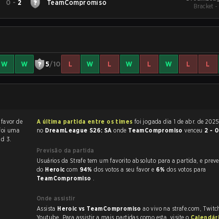
0
-
2
TeamCompromiso
Bracket 
W
W
5
/10
L
W
L
W
L
W
L
L
 favor de
A última partida entre os times
foi jogada dia 1 de abr. de 2025 às 17:00
 foi uma
no
DreamLeague S26: SA
onde
TeamCompromiso
venceu
2 - 
nd 3.
Previsão da partida
Usuários da Strafe tem um favorito absoluto para a partida, e preveem a vitória
do
Heroic
com
94%
dos votos a seu favor e
6%
dos votos para
TeamCompromiso
.
Onde assistir
Assista
Heroic vs TeamCompromiso
ao vivo na strafe.com, Twit
Youtube. Para assistir a mais partidas como esta, visite o
Calendár