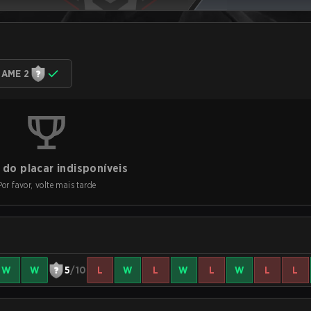
AME 2
do placar indisponíveis
Por favor, volte mais tarde
W
W
5
/10
L
W
L
W
L
W
L
L