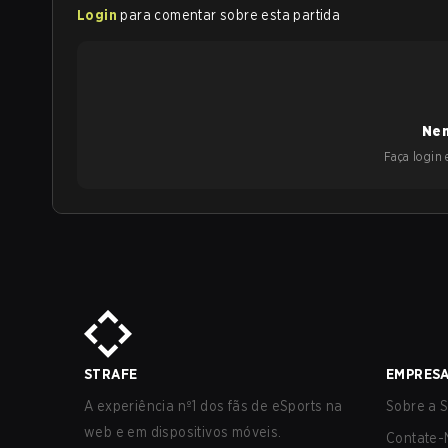
Login
para comentar sobre esta partida
Nen
Faça login e
STRAFE
EMPRES
A experiência nº1 dos fãs de eSports na
Sobre a S
web e em dispositivos móveis.
Contate-