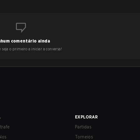
hum comentário ainda
 seja o primeiro a iniciar a conversa!
A
EXPLORAR
trafe
Partidas
Nos
Torneios