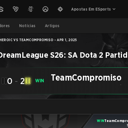
Apostas Em ESports
dores
Notícias
Artigos
HEROIC VS TEAMCOMPROMISO - APR 1, 2025
DreamLeague S26: SA
Dota 2
Parti
TeamCompromiso
0
-
2
WIN
-
WIN
TeamCompr