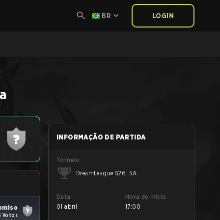
BR
LOGIN
da
INFORMAÇÃO DE PARTIDA
Torneio
DreamLeague S26: SA
Data
Hora de início
01 abril
17:00
omiso
5 Votos