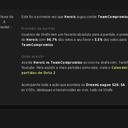
 favor de
Esta foi a primeira vez que
Heroic
jogou contra
TeamCompromi
0
. A
racket -
Previsão da partida
Usuários da Strafe tem um favorito absoluto para a partida, e preveem a vitória
do
Heroic
com
96.7%
dos votos a seu favor e
3.3%
dos votos para
TeamCompromiso
.
Onde assistir
Assista
Heroic vs TeamCompromiso
ao vivo na strafe.com, Twit
Youtube. Para assistir a mais partidas como esta, visite o
Calendár
partidas de Dota 2
.
Acompanhe toda a ação que acontece no
DreamLeague S26: SA
,
as VODs, destaques e transmissões ao vivo, tudo na Strafe.