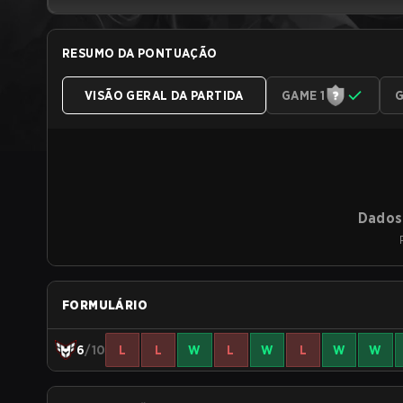
RESUMO DA PONTUAÇÃO
VISÃO GERAL DA PARTIDA
GAME 1
G
Dados 
FORMULÁRIO
6
/10
L
L
W
L
W
L
W
W