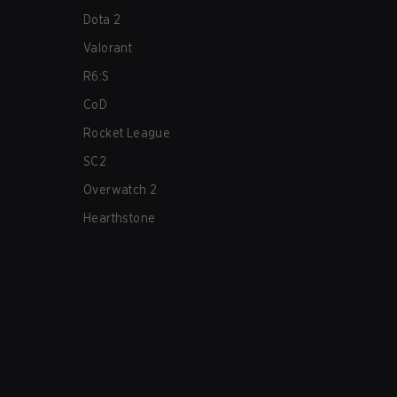
Dota 2
Valorant
R6:S
CoD
Rocket League
SC2
Overwatch 2
Hearthstone