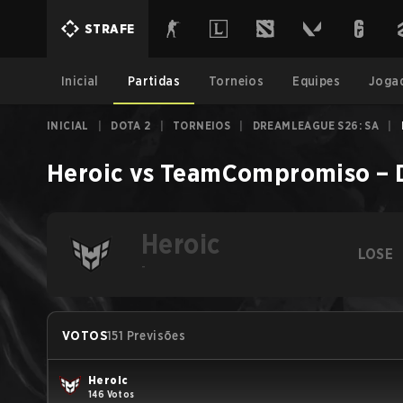
STRAFE
Inicial
Partidas
Torneios
Equipes
Joga
INICIAL
|
DOTA 2
|
TORNEIOS
|
DREAMLEAGUE S26: SA
|
Heroic
vs
TeamCompromiso
–
Heroic
LOSE
-
VOTOS
151 Previsões
Heroic
146 Votos