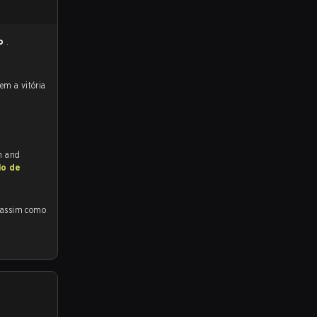
so
.
ch and
io de
 assim como