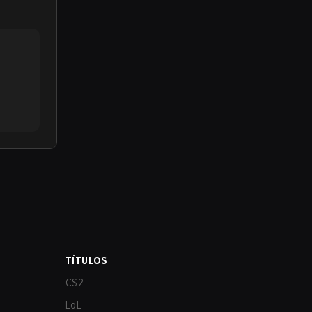
TÍTULOS
CS2
LoL