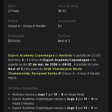
Data
Hora de início
27 maio
08:02
Etapa
Localização
Group A - Group A Decider
EU
Match
Premiação
Formato
$
30000
Best of 3
Esport Academy Copenhagen
vs
Hashiras
A partida de CS:GO
terminou
2 - 1
a favor de
Esport Academy Copenhagen
e foi
jogada no dia
27 de mai. de 2026
às
08:02
. A partida foi uma
Best of 3
e faz parte do
2026 Thunderpick World
Championship: European Series #1
Group A - Group A Decider
Match.
Detalhes da partida
Hashiras venceu o
Jogo 1
por
13 - 8
no mapa Nuke
Esport Academy Copenhagen venceu o
Jogo 2
por
13 - 9
no
mapa Overpass
Esport Academy Copenhagen venceu o
Jogo 3
por
13 - 5
no