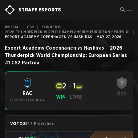
STRAFE ESPORTS
INICIAL
|
CS2
|
TORNEIOS
|
2026 THUNDERPICK WORLD CHAMPIONSHIP: EUROPEAN SERIES #1
|
ESPORT ACADEMY COPENHAGEN VS HASHIRAS - MAY 27, 2026
Esport Academy Copenhagen
vs
Hashiras
–
2026
Thunderpick World Championship: European Series
#1
CS2
Partida
2
-
1
Has
EAC
WIN
LOSE
Classificação #144
-
VOTOS
147 Previsões