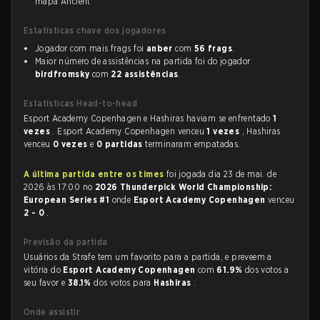
mapa Ancient
Estatísticas chave dos jogadores
Jogador com mais frags foi
anber
com
56 frags
.
Maior número de assistências na partida foi do jogador
birdfromsky
com
22 assistências
.
Estatísticas Head-to-head
Esport Academy Copenhagen e Hashiras haviam se enfrentado
1
vezes
. Esport Academy Copenhagen venceu
1 vezes
, Hashiras
venceu
0 vezes
e
0 partidas
terminaram empatadas.
A última partida entre os times
foi jogada dia 23 de mai. de
2026 às 17:00 no
2026 Thunderpick World Championship:
European Series #1
onde
Esport Academy Copenhagen
venceu
2 - 0
.
Previsão da partida
Usuários da Strafe tem um favorito para a partida, e preveem a
vitória do
Esport Academy Copenhagen
com
61.9%
dos votos a
seu favor e
38.1%
dos votos para
Hashiras
.
Onde assistir