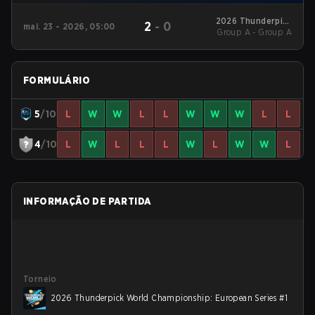
2026 Thunderpick
2
-
0
mai. 23 - 2026, 05:00
World Championship:
Group A - Group A
European Series #1
FORMULÁRIO
5
/10
L
W
W
L
L
W
W
W
L
L
4
/10
L
W
L
L
L
W
L
W
W
L
INFORMAÇÃO DE PARTIDA
Torneio
2026 Thunderpick World Championship: European Series #1