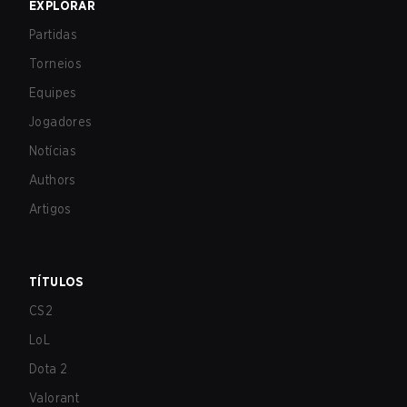
EXPLORAR
Partidas
Torneios
Equipes
Jogadores
Notícias
Authors
Artigos
TÍTULOS
CS2
LoL
Dota 2
Valorant