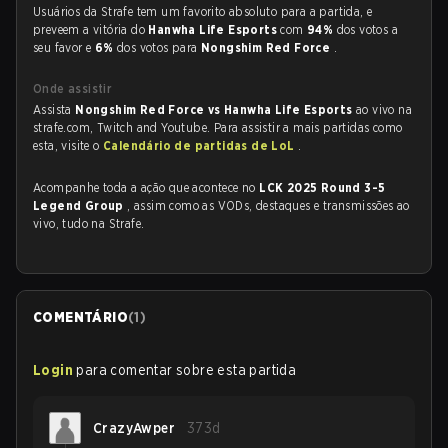
Usuários da Strafe tem um favorito absoluto para a partida, e
preveem a vitória do
Hanwha Life Esports
com
94%
dos votos a
seu favor e
6%
dos votos para
Nongshim Red Force
.
Onde assistir
Assista
Nongshim Red Force vs Hanwha Life Esports
ao vivo na
strafe.com, Twitch and Youtube. Para assistir a mais partidas como
esta, visite o
Calendário de partidas de LoL
.
Acompanhe toda a ação que acontece no
LCK 2025 Round 3-5
Legend Group
, assim como as VODs, destaques e transmissões ao
vivo, tudo na Strafe.
COMENTÁRIO
(
1
)
Login
para comentar sobre esta partida
CrazyAwper
373d