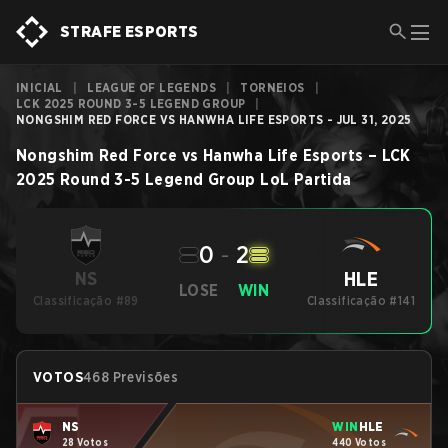
STRAFE ESPORTS
INICIAL
|
LEAGUE OF LEGENDS
|
TORNEIOS
|
LCK 2025 ROUND 3-5 LEGEND GROUP
|
NONGSHIM RED FORCE VS HANWHA LIFE ESPORTS - JUL 31, 2025
Nongshim Red Force
vs
Hanwha Life Esports
–
LCK
2025 Round 3-5 Legend Group
LoL
Partida
0
-
2
HLE
NS
LOSE
WIN
Classificação #89
Classificação #141
VOTOS
468 Previsões
NS
WIN
HLE
28 Votos
440 Votos