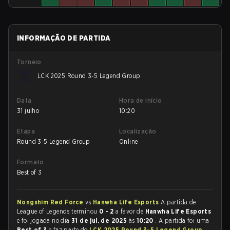
INFORMAÇÃO DE PARTIDA
Torneio
LCK 2025 Round 3-5 Legend Group
Data
Hora de início
31 julho
10:20
Etapa
Localização
Round 3-5 Legend Group
Online
Formato
Best of 3
Nongshim Red Force
vs
Hanwha Life Esports
A partida de
League of Legends terminou
0 - 2
a favor de
Hanwha Life Esports
e foi jogada no dia
31 de jul. de 2025
às
10:20
. A partida foi uma
Best of 3
e faz parte do
LCK 2025 Round 3-5 Legend Group