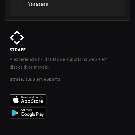
Yeaaaaaa
STRAFE
A experiência nº1 dos fãs de eSports na web e em
dispositivos móveis.
Strafe, tudo em eSports