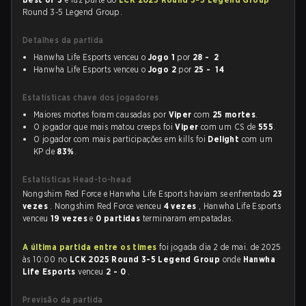
Round 3-5 Legend Group.
Detalhes da partida
Hanwha Life Esports venceu o
Jogo 1
por
28 - 2
Hanwha Life Esports venceu o
Jogo 2
por
25 - 14
Estatísticas chave dos jogadores
Maiores mortes foram causadas por
Viper
com
25 mortes
.
O jogador que mais matou creeps foi
Viper
com um CS de
555
.
O jogador com mais participações em kills foi
Delight
com um
KP de
83%
.
Estatísticas Head-to-head
Nongshim Red Force e Hanwha Life Esports haviam se enfrentado
23
vezes
. Nongshim Red Force venceu
4 vezes
, Hanwha Life Esports
venceu
19 vezes
e
0 partidas
terminaram empatadas.
A última partida entre os times
foi jogada dia 2 de mai. de 2025
às 10:00 no
LCK 2025 Round 3-5 Legend Group
onde
Hanwha
Life Esports
venceu
2 - 0
.
Previsão da partida