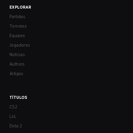
EXPLORAR
Partidas
Torneios
Equipes
Jogadores
Notícias
Authors
Artigos
TÍTULOS
CS2
LoL
Dota 2