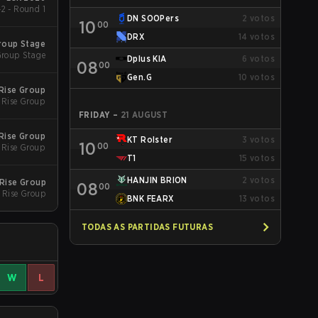
2 - Round 1
DN SOOPers
2
votos
10
00
DRX
14
votos
roup Stage
roup Stage
Dplus KIA
6
votos
08
00
Gen.G
10
votos
Rise Group
 Rise Group
FRIDAY
–
21 AUGUST
Rise Group
KT Rolster
3
votos
10
00
 Rise Group
T1
15
votos
HANJIN BRION
2
votos
Rise Group
08
00
 Rise Group
BNK FEARX
13
votos
TODAS AS PARTIDAS FUTURAS
W
L