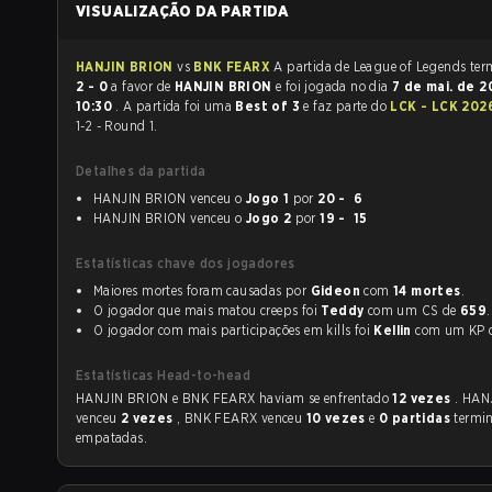
VISUALIZAÇÃO DA PARTIDA
HANJIN BRION
vs
BNK FEARX
A partida de Le
2 - 0
a favor de
HANJIN BRION
e foi jogada no dia
7 de mai. de 
10:30
. A partida foi uma
Best of 3
e faz parte do
LCK - LCK 20
1-2 - Round 1.
Detalhes da partida
HANJIN BRION venceu o
Jogo 1
por
20 - 6
HANJIN BRION venceu o
Jogo 2
por
19 - 15
Estatísticas chave dos jogadores
Maiores mortes foram causadas por
Gideon
com
14 mortes
.
O jogador que mais matou creeps foi
Teddy
com um CS de
659
.
O jogador com mais participações em kills foi
Kellin
com um KP
Estatísticas Head-to-head
HANJIN BRION e BNK FEARX haviam se enfrentado
12 vezes
. HAN
venceu
2 vezes
, BNK FEARX venceu
10 vezes
e
0 partidas
termi
empatadas.