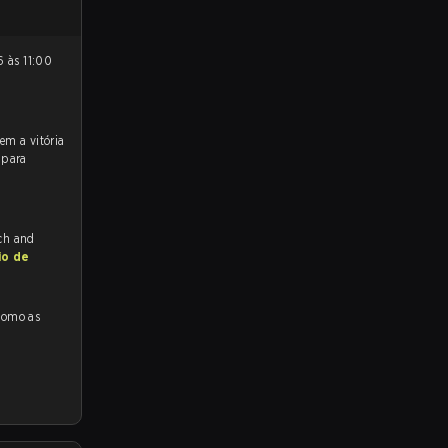
 para
tch and
io de