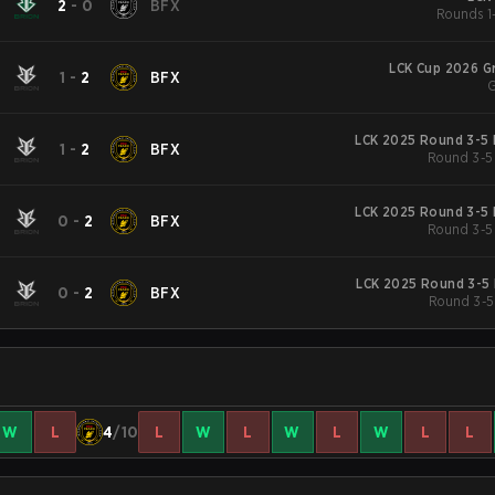
2
-
0
BFX
Rounds 1-
LCK Cup 2026 G
1
-
2
BFX
G
LCK 2025 Round 3-5 
1
-
2
BFX
Round 3-5
LCK 2025 Round 3-5 
0
-
2
BFX
Round 3-5
LCK 2025 Round 3-5 
0
-
2
BFX
Round 3-5
W
L
4
/10
L
W
L
W
L
W
L
L