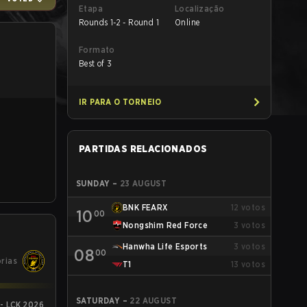
Etapa
Localização
Rounds 1-2 - Round 1
Online
Formato
Best of 3
IR PARA O TORNEIO
PARTIDAS RELACIONADOS
SUNDAY
–
23 AUGUST
BNK FEARX
12
votos
10
00
Nongshim Red Force
3
votos
Hanwha Life Esports
3
votos
08
00
órias
T1
13
votos
SATURDAY
–
22 AUGUST
 - LCK 2026