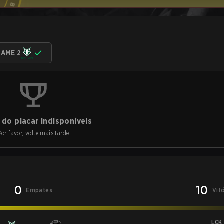
AME 2
do placar indisponíveis
Por favor, volte mais tarde
0
10
Empates
Vit
LCK