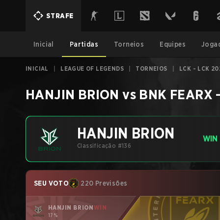
STRAFE
Inicial
Partidas
Torneios
Equipes
Joga
INICIAL
|
LEAGUE OF LEGENDS
|
TORNEIOS
|
LCK - LCK 20
HANJIN BRION
vs
BNK FEARX
HANJIN BRION
WIN
Classificação #136
SEU VOTO
220 Previsões
HANJIN BRION
WIN
17%