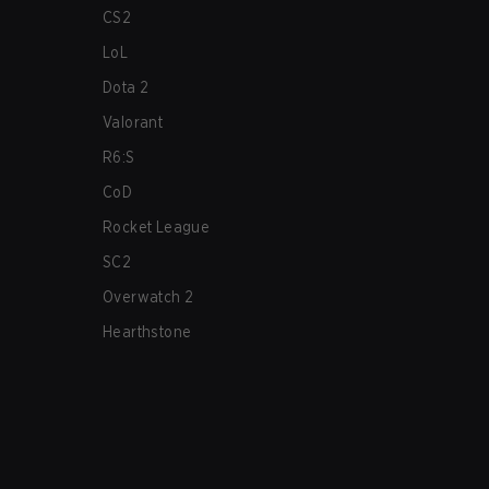
CS2
LoL
Dota 2
Valorant
R6:S
CoD
Rocket League
SC2
Overwatch 2
Hearthstone