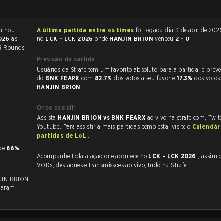
ague of Legends terminou
A última partida entre os times
foi jogada dia 3 de abr. de 2026 às 11:00
2026
às
no
LCK - LCK 2026
onde
HANJIN BRION
venceu
2 - 0
.
26
Rounds
Previsão da partida
Usuários da Strafe tem um favorito absoluto para a partida, e preveem a vitória
do
BNK FEARX
com
82.7%
dos votos a seu favor e
17.3%
dos votos
HANJIN BRION
.
Onde assistir
Assista
HANJIN BRION vs BNK FEARX
ao vivo na strafe.com, Twi
Youtube. Para assistir a mais partidas como esta, visite o
Calendár
partidas de LoL
.
 de
86%
.
Acompanhe toda a ação que acontece no
LCK - LCK 2026
, assim como as
VODs, destaques e transmissões ao vivo, tudo na Strafe.
JIN BRION
naram