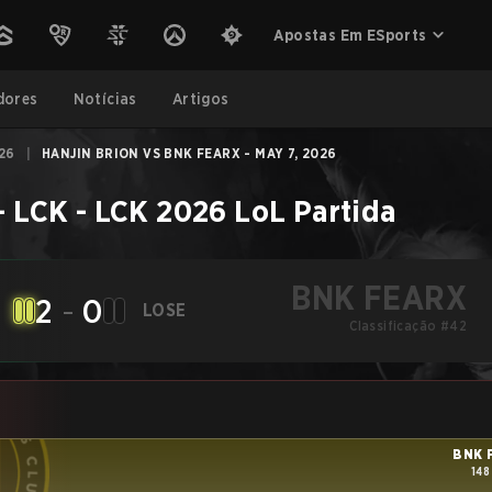
Apostas Em ESports
dores
Notícias
Artigos
26
|
HANJIN BRION VS BNK FEARX - MAY 7, 2026
–
LCK - LCK 2026
LoL
Partida
BNK FEARX
2
-
0
LOSE
Classificação #42
BNK 
148