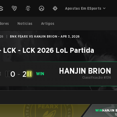
Apostas Em ESports
dores
Notícias
Artigos
26
|
BNK FEARX VS HANJIN BRION - APR 3, 2026
–
LCK - LCK 2026
LoL
Partida
HANJIN BRION
0
-
2
E
WIN
Classificação #136
WIN
HANJIN 
1