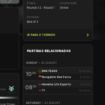
Etapa
Localização
Rounds 1-2 - Round 1
Online
Formato
Best of 3
IR PARA O TORNEIO
PARTIDAS RELACIONADOS
SUNDAY
–
23 AUGUST
BNK FEARX
12
votos
10
00
Nongshim Red Force
4
votos
Hanwha Life Esports
3
votos
08
00
órias
T1
14
votos
SATURDAY
–
22 AUGUST
roup Stage