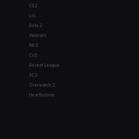
CS2
LoL
Dota 2
Valorant
R6:S
CoD
Rocket League
SC2
Overwatch 2
Hearthstone