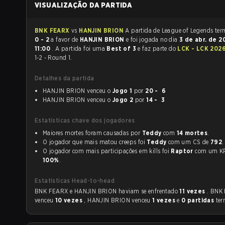
VISUALIZAÇÃO DA PARTIDA
BNK FEARX
vs
HANJIN BRION
A partida de Le
0 - 2
a favor de
HANJIN BRION
e foi jogada no dia
3 de abr. de 
11:00
. A partida foi uma
Best of 3
e faz parte do
LCK - LCK 202
1-2 - Round 1.
Detalhes da partida
HANJIN BRION venceu o
Jogo 1
por
20 - 6
HANJIN BRION venceu o
Jogo 2
por
14 - 3
Estatísticas chave dos jogadores
Maiores mortes foram causadas por
Teddy
com
14 mortes
.
O jogador que mais matou creeps foi
Teddy
com um CS de
792
.
O jogador com mais participações em kills foi
Raptor
com um 
100%
.
Estatísticas Head-to-head
BNK FEARX e HANJIN BRION haviam se enfrentado
11 vezes
. BNK
venceu
10 vezes
, HANJIN BRION venceu
1 vezes
e
0 partidas
te