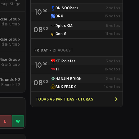
roup Stage
DN SOOPers
2
votos
10
00
DRX
15
votos
Rise Group
 Rise Group
Dplus KIA
6
votos
08
00
Gen.G
11
votos
Rise Group
 Rise Group
FRIDAY
–
21 AUGUST
Rise Group
KT Rolster
3
votos
10
00
 Rise Group
T1
16
votos
HANJIN BRION
2
votos
Rounds 1-2
08
00
Rounds 1-2
BNK FEARX
14
votos
TODAS AS PARTIDAS FUTURAS
L
W