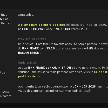
ague of Legends terminou
empatadas.
2026
às
6
Rounds
A última partida entre os times
foi jogada dia 17 de jan. de 2026 às 08:00
no
LCK - LCK 2026
onde
BNK FEARX
venceu
2 - 1
.
Previsão da partida
Usuários da Strafe tem um favorito absoluto para a partida, e preveem a vitória
do
BNK FEARX
com
95.2%
dos votos a seu favor e
4.8%
dos votos
HANJIN BRION
.
Onde assistir
Assista
BNK FEARX vs HANJIN BRION
ao vivo na strafe.com, Twi
Youtube. Para assistir a mais partidas como esta, visite o
Calendár
KP de
partidas de LoL
.
Acompanhe toda a ação que acontece no
LCK - LCK 2026
, assim como as
VODs, destaques e transmissões ao vivo, tudo na Strafe.
 FEARX
rminaram