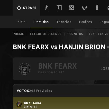
STRAFE
Inicial
Partidas
Torneios
Equipes
Joga
INICIAL
|
LEAGUE OF LEGENDS
|
TORNEIOS
|
LCK - LCK 20
BNK FEARX
vs
HANJIN BRION
BNK FEARX
LOS
Classificação #47
VOTOS
248 Previsões
BNK FEARX
236 Votos