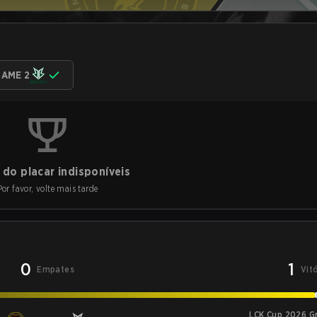
AME 2
do placar indisponíveis
Por favor, volte mais tarde
0
1
Empates
Vit
LCK Cup 2026 G