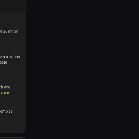
 para
tch and
io de