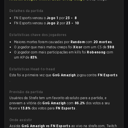
Detalhes da partida
FN Esports venceu o
Jogo 1
por
23 - 8
FN Esports venceu o
Jogo 2
por
23 - 10
Estatísticas chave dos jogadores
Maiores mortes foram causadas por
Random
com
20 mortes
.
O jogador que mais matou creeps foi
Xicor
com um CS de
598
.
O jogador com mais participações em kills foi
Robenong
com
um KP de
83%
.
Estatísticas Head-to-head
Esta foi a primeira vez que
GnG Amazigh
jogou contra
FN Esports
.
Previsão da partida
Usuários da Strafe tem um favorito absoluto para a partida, e
preveem a vitória do
GnG Amazigh
com
86.2%
dos votos a seu
favor e
13.8%
dos votos para
FN Esports
.
Onde assistir
Assista
GnG Amazigh vs FN Esports
ao vivo na strafe.com, Twitch