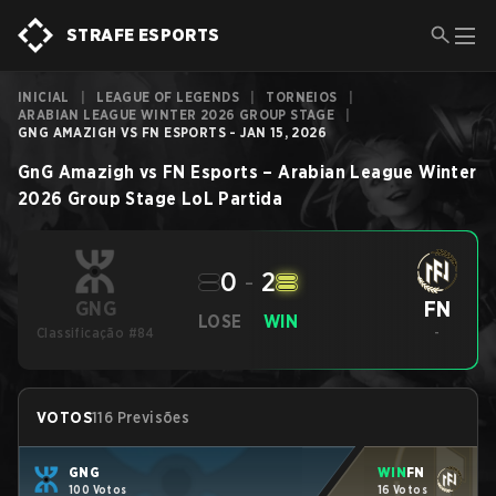
STRAFE ESPORTS
INICIAL
|
LEAGUE OF LEGENDS
|
TORNEIOS
|
ARABIAN LEAGUE WINTER 2026 GROUP STAGE
|
GNG AMAZIGH VS FN ESPORTS - JAN 15, 2026
GnG Amazigh
vs
FN Esports
–
Arabian League Winter
2026 Group Stage
LoL
Partida
0
-
2
FN
GNG
LOSE
WIN
Classificação #84
-
VOTOS
116 Previsões
GNG
WIN
FN
100 Votos
16 Votos