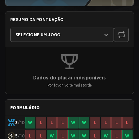
RESUMO DA PONTUAÇÃO
SELECIONE UM JOGO
Dados do placar indisponíveis
Por favor, volte mais tarde
FORMULÁRIO
3
/10
W
L
L
L
W
W
L
L
L
L
5
/10
L
L
W
L
W
W
L
W
L
W