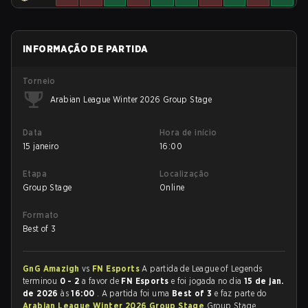
INFORMAÇÃO DE PARTIDA
Torneio
Arabian League Winter 2026 Group Stage
Data
Hora de início
15 janeiro
16:00
Etapa
Localização
Group Stage
Online
Formato
Best of 3
GnG Amazigh
vs
FN Esports
A partida de League of Legends
terminou
0 - 2
a favor de
FN Esports
e foi jogada no dia
15 de jan.
de 2026
às
16:00
. A partida foi uma
Best of 3
e faz parte do
Arabian League Winter 2026 Group Stage
Group Stage.