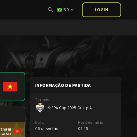
BR
LOGIN
INFORMAÇÃO DE PARTIDA
Torneio
KeSPA Cup 2025 Group A
Data
Hora de início
06 dezembro
07:45
etnam
1 Votos