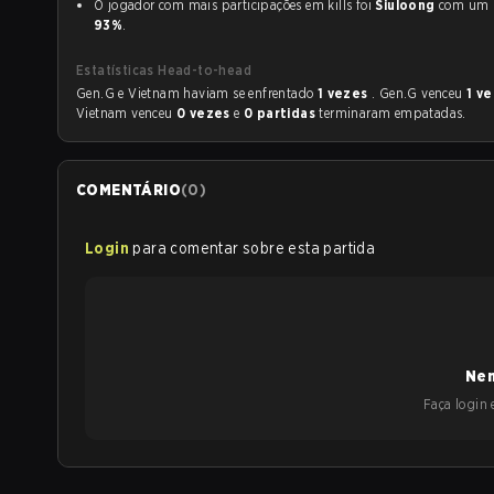
O jogador com mais participações em kills foi
Siuloong
com u
93%
.
Estatísticas Head-to-head
Gen.G e Vietnam haviam se enfrentado
1 vezes
. Gen.G venceu
1 v
Vietnam venceu
0 vezes
e
0 partidas
terminaram empatadas.
COMENTÁRIO
(
0
)
Login
para comentar sobre esta partida
Nen
Faça login e