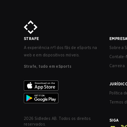
STRAFE
EMPRES
A experiência nº1 dos fãs de eSports na
Sobre a S
web e em dispositivos móveis.
Contate-
Carreira
Strafe, tudo em eSports
JURÍDIC
Política 
Termos d
2026
Sidledes AB. Todos os direitos
SIGA
reservados.