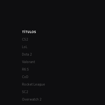
TÍTULOS
CS2
LoL
Dota 2
Valorant
R6:S
CoD
Rocket League
SC2
Overwatch 2