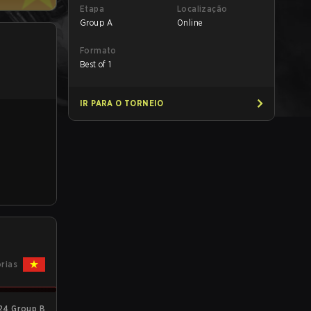
Etapa
Localização
Group A
Online
Formato
Best of 1
IR PARA O TORNEIO
órias
24 Group B