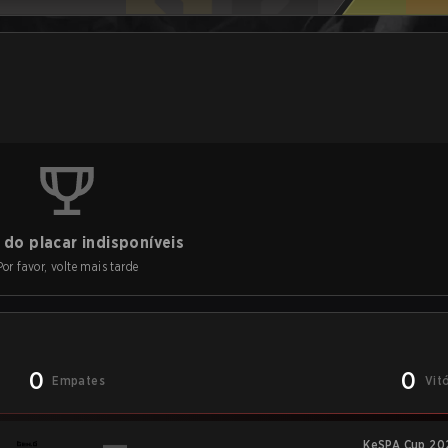
do placar indisponíveis
Por favor, volte mais tarde
0
0
Empates
Vit
KeSPA Cup 20