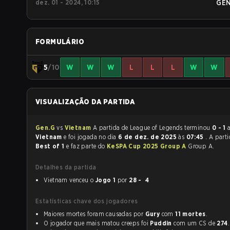
dez. 01 - 2024, 10:15
GE
FORMULÁRIO
5
/10
W
W
W
L
L
L
W
W
VISUALIZAÇÃO DA PARTIDA
Gen.G
vs
Vietnam
A partida de League of Legends terminou
0 - 1
Vietnam
e foi jogada no dia
6 de dez. de 2025
às
07:45
. A part
Best of 1
e faz parte do
KeSPA Cup 2025 Group A
Group A.
Detalhes da partida
Vietnam venceu o
Jogo 1
por
28 - 4
Estatísticas chave dos jogadores
Maiores mortes foram causadas por
Gury
com
11 mortes
.
O jogador que mais matou creeps foi
Puddin
com um CS de
274
.