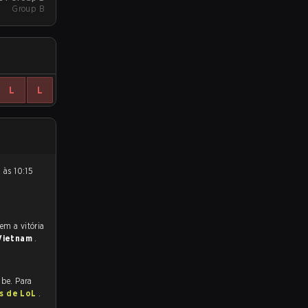
Group B
L
L
Vietnam
.
ube. Para
as de LoL
.