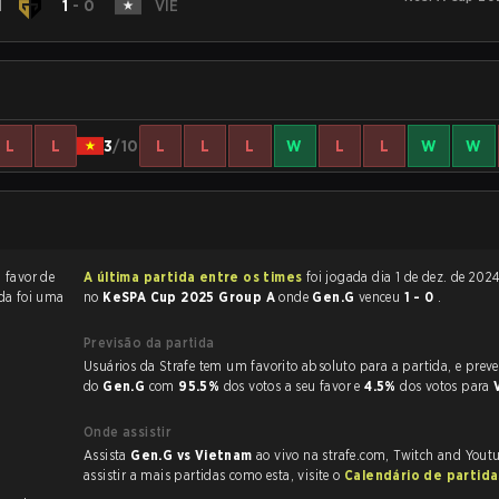
N
1
-
0
VIE
L
L
3
/10
L
L
L
W
L
L
W
W
a favor de
A última partida entre os times
foi jogada dia 1 de dez. de 2024 às 10:15
ida foi uma
no
KeSPA Cup 2025 Group A
onde
Gen.G
venceu
1 - 0
.
Previsão da partida
Usuários da Strafe tem um favorito absoluto para a partida, e preveem a vitória
do
Gen.G
com
95.5%
dos votos a seu favor e
4.5%
dos votos para
Onde assistir
Assista
Gen.G vs Vietnam
ao vivo na strafe.com, Twitch and Yout
assistir a mais partidas como esta, visite o
Calendário de partid