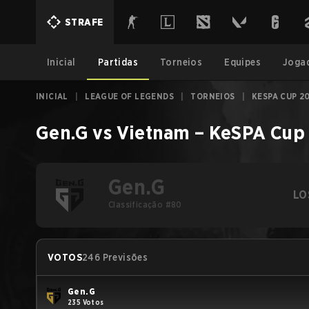
STRAFE
Inicial
Partidas
Torneios
Equipes
Joga
INICIAL
|
LEAGUE OF LEGENDS
|
TORNEIOS
|
KESPA CUP 2
Gen.G
vs
Vietnam
–
KeSPA Cup
Gen.G
LO
Classificação #80
VOTOS
246 Previsões
Gen.G
235 Votos