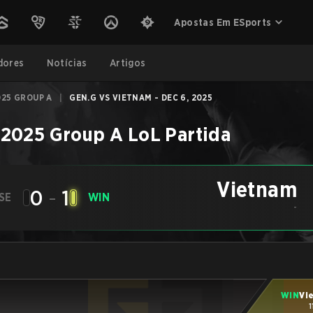
Apostas Em ESports
dores
Notícias
Artigos
025 GROUP A
|
GEN.G VS VIETNAM - DEC 6, 2025
 2025 Group A
LoL
Partida
Vietnam
0
-
1
SE
WIN
-
WIN
Vi
1