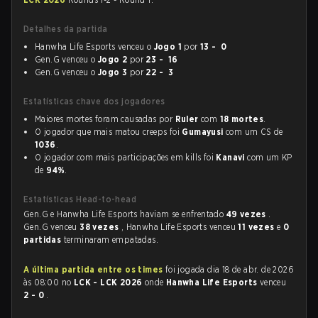
Detalhes da partida
Hanwha Life Esports venceu o
Jogo 1
por
13 - 0
Gen.G venceu o
Jogo 2
por
23 - 16
Gen.G venceu o
Jogo 3
por
22 - 3
Estatísticas chave dos jogadores
Maiores mortes foram causadas por
Ruler
com
18 mortes
.
O jogador que mais matou creeps foi
Gumayusi
com um CS de
1036
.
O jogador com mais participações em kills foi
Kanavi
com um KP
de
94%
.
Estatísticas Head-to-head
Gen.G e Hanwha Life Esports haviam se enfrentado
49 vezes
.
Gen.G venceu
38 vezes
, Hanwha Life Esports venceu
11 vezes
e
0
partidas
terminaram empatadas.
A última partida entre os times
foi jogada dia 18 de abr. de 2026
às 08:00 no
LCK - LCK 2026
onde
Hanwha Life Esports
venceu
2 - 0
.