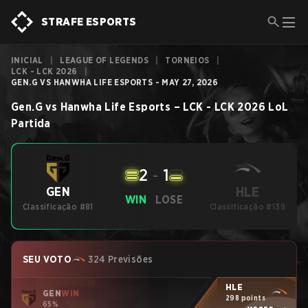
STRAFE ESPORTS
INICIAL
|
LEAGUE OF LEGENDS
|
TORNEIOS
|
LCK - LCK 2026
|
GEN.G VS HANWHA LIFE ESPORTS - MAY 27, 2026
Gen.G
vs
Hanwha Life Esports
–
LCK - LCK 2026
LoL
Partida
2
-
1
HLE
GEN
WIN
LOSE
Classificação #81
Classificação #139
SEU VOTO
324 Previsões
HLE
GEN
WIN
298 points
65%