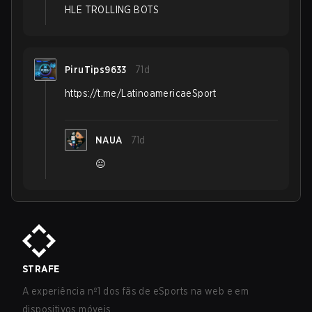
HLE TROLLING BOTS
PiruTips9633
71d
https://t.me/LatinoamericaeSport
NAUA
71d
😐
STRAFE
A experiência nº1 dos fãs de eSports na web e em
dispositivos móveis.