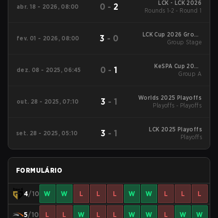
LCK - LCK 2026
0
-
2
abr. 18 - 2026, 08:00
Rounds 1-2 - Round 1
LCK Cup 2026 Group
3
-
0
fev. 01 - 2026, 08:00
Group Stage
Stage
KeSPA Cup 2025
0
-
1
dez. 08 - 2025, 06:45
Group A
Group A
Worlds 2025 Playoffs
3
-
1
out. 28 - 2025, 07:10
Playoffs - Playoffs
LCK 2025 Playoffs
3
-
1
set. 28 - 2025, 05:10
Playoffs
FORMULÁRIO
4
/10
W
W
L
L
L
W
W
L
L
L
5
/10
L
L
W
L
L
W
W
L
W
W