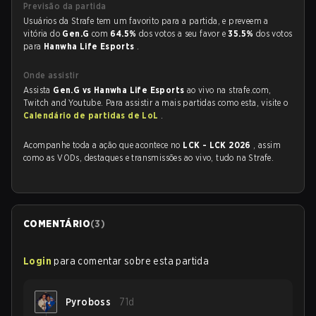
Previsão da partida
Usuários da Strafe tem um favorito para a partida, e preveem a
vitória do
Gen.G
com
64.5%
dos votos a seu favor e
35.5%
dos votos
para
Hanwha Life Esports
.
Onde assistir
Assista
Gen.G vs Hanwha Life Esports
ao vivo na strafe.com,
Twitch and Youtube. Para assistir a mais partidas como esta, visite o
Calendário de partidas de LoL
.
Acompanhe toda a ação que acontece no
LCK - LCK 2026
, assim
como as VODs, destaques e transmissões ao vivo, tudo na Strafe.
COMENTÁRIO
(
3
)
Login
para comentar sobre esta partida
Pyroboss
71d