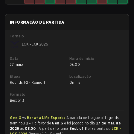
INFORMAÇÃO DE PARTIDA
Torneio
LCK - LCK 2026
Data
Hora de início
27 maio
08:00
Etapa
Localização
Rounds 1-2 - Round 1
Online
Formato
Best of 3
Gen.G
vs
Hanwha Life Esports
A partida de League of Legends
terminou
2 - 1
a favor de
Gen.G
e foi jogada no dia
27 de mai. de
2026
às
08:00
. A partida foi uma
Best of 3
e faz parte do
LCK -
LCK 2026
Rounds 1-2 - Round 1.