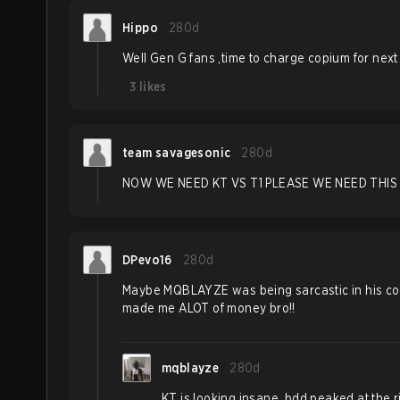
Hippo
280d
Well Gen G fans ,time to charge copium for nex
3
likes
team savagesonic
280d
NOW WE NEED KT VS T1 PLEASE WE NEED THIS
DPevo16
280d
Maybe MQBLAYZE was being sarcastic in his comen
made me ALOT of money bro!!
mqblayze
280d
KT is looking insane, bdd peaked at the 