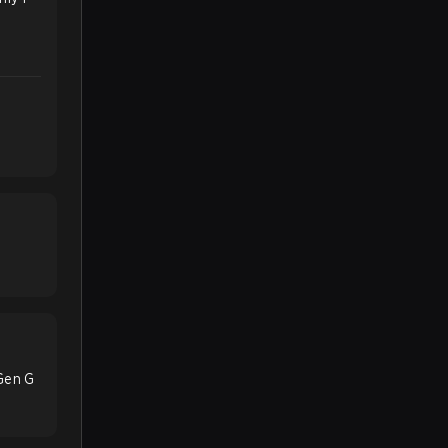
 Gen G