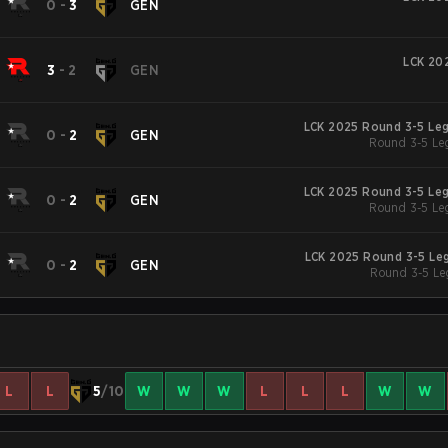
0
-
3
GEN
LCK 20
3
-
2
GEN
LCK 2025 Round 3-5 Le
0
-
2
GEN
Round 3-5 Le
LCK 2025 Round 3-5 Le
0
-
2
GEN
Round 3-5 Le
LCK 2025 Round 3-5 Le
0
-
2
GEN
Round 3-5 L
L
L
5
/10
W
W
W
L
L
L
W
W