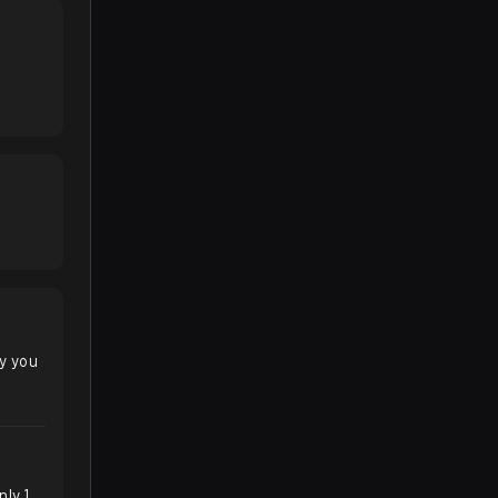
ly you
ly 1