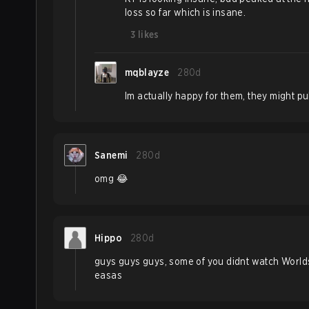
loss so far which is insane.
3
likes
mqblayze
280d
Im actually happy for them, they might p
Sanemi
280d
omg 😂
Hippo
280d
guys guys guys, some of you didnt watch Worlds 
easas