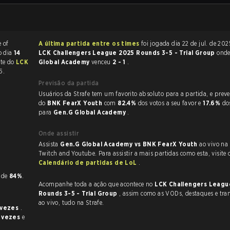
A última partida entre os times
foi jogada dia 22 de jul. de 202
 no dia
14
LCK Challengers League 2025 Rounds 3-5 - Trial Group
ond
rte do
LCK
Global Academy
venceu
2 - 1
.
5.
Previsão da partida
Usuários da Strafe tem um favorito absoluto para a partida, e preveem a vitória
do
BNK FearX Youth
com
82.4%
dos votos a seu favor e
17.6%
do
para
Gen.G Global Academy
.
Onde assistir
Assista
Gen.G Global Academy vs BNK FearX Youth
ao vivo na
Twitch and Youtube. Para assistir a mais partidas como esta, visite 
Calendário de partidas de LoL
.
P de
84%
.
Acompanhe toda a ação que acontece no
LCK Challengers Leagu
Rounds 3-5 - Trial Group
, assim como as VODs, destaques e transmissões
ao vivo, tudo na Strafe.
 vezes
.
 vezes
e