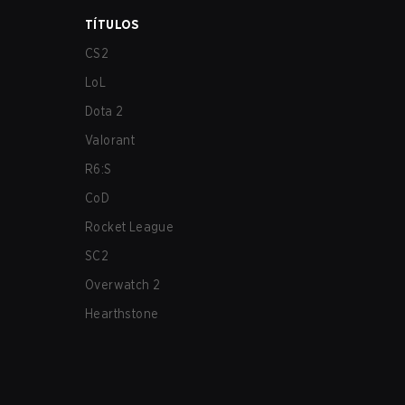
TÍTULOS
CS2
LoL
Dota 2
Valorant
R6:S
CoD
Rocket League
SC2
Overwatch 2
Hearthstone