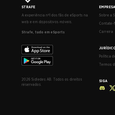
STRAFE
EMPRES
A experiência nº1 dos fãs de eSports na
Sobre a S
web e em dispositivos móveis.
Contate-
Carreira
Strafe, tudo em eSports
JURÍDIC
Política 
Termos d
2026
Sidledes AB. Todos os direitos
SIGA
reservados.