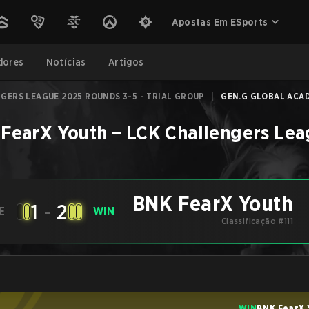
Apostas Em ESports
dores
Notícias
Artigos
GERS LEAGUE 2025 ROUNDS 3-5 - TRIAL GROUP
|
GEN.G GLOBAL ACAD
FearX Youth
–
LCK Challengers Leag
BNK FearX Youth
1
-
2
E
WIN
Classificação #111
WIN
BNK FearX 