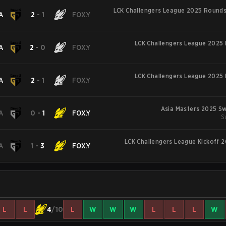
LCK Challengers League 2025 Rounds 
A
2
-
1
FOX.Y
LCK Challengers League 2025 
A
2
-
0
FOX.Y
LCK Challengers League 2025 
A
2
-
1
FOX.Y
Asia Masters 2025 Sw
A
0
-
1
FOX.Y
S
LCK Challengers League Kickoff 2
A
1
-
3
FOX.Y
L
L
4
/10
L
W
W
W
L
L
L
W