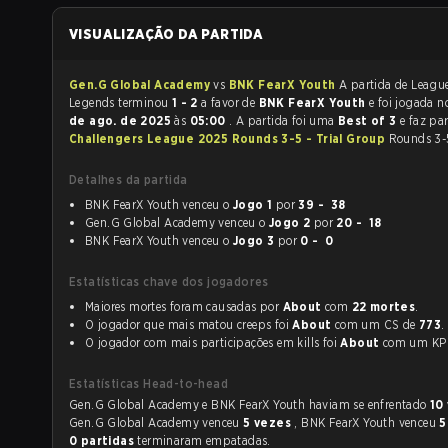
VISUALIZAÇÃO DA PARTIDA
Gen.G Global Academy
vs
BNK FearX Youth
A partida de League of
Legends terminou
1 - 2
a favor de
BNK FearX Youth
e foi jogada
de ago. de 2025
às
05:00
. A partida foi uma
Best of 3
e faz pa
Challengers League 2025 Rounds 3-5 - Trial Group
Rounds 3-
Detalhes da partida
BNK FearX Youth venceu o
Jogo 1
por
39 - 38
Gen.G Global Academy venceu o
Jogo 2
por
20 - 18
BNK FearX Youth venceu o
Jogo 3
por
0 - 0
Estatísticas chave dos jogadores
Maiores mortes foram causadas por
About
com
22 mortes
.
O jogador que mais matou creeps foi
About
com um CS de
773
.
O jogador com mais participações em kills foi
About
com um K
Estatísticas Head-to-head
Gen.G Global Academy e BNK FearX Youth haviam se enfrentado
10
Gen.G Global Academy venceu
5 vezes
, BNK FearX Youth venceu
5
0 partidas
terminaram empatadas.