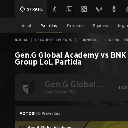
STRAFE
Inicial
Partidas
Torneios
Equipes
Joga
INICIAL
|
LEAGUE OF LEGENDS
|
TORNEIOS
|
LCK CHALLEN
Gen.G Global Academy
vs
BNK 
Group
LoL
Partida
Gen.G Global
LOS
Academy
Classificação #120
VOTOS
170 Previsões
Gen.G Global Academy