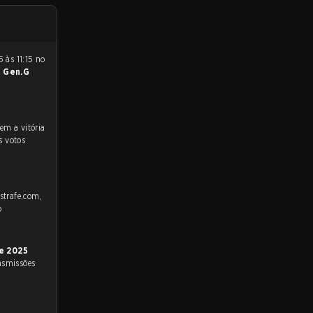
5 às 11:15 no
e
Gen.G
s votos
 strafe.com,
o
e 2025