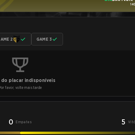
14
AME 2
GAME 3
do placar indisponíveis
Por favor, volte mais tarde
0
5
Empates
Vit